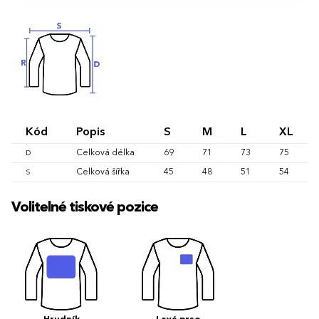
Kód
Popis
S
M
L
XL
Celková délka
69
71
73
75
D
Celková šířka
45
48
51
54
S
Volitelné tiskové pozice