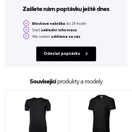
Zašlete nám poptávku
ještě dnes
Blesková nabídka
do 24 hodin
Stačí
základní informace
Vše ostatní
uděláme za vás
Odeslat poptávku
Související
produkty a modely