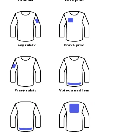
Hrudník
Levé prso
Levý rukáv
Pravé prso
Pravý rukáv
Vpředu nad lem