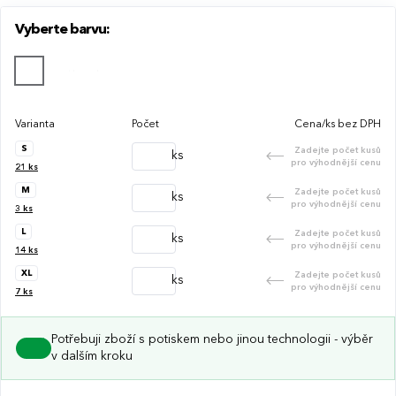
prát při 40 ° C.
Vyberte barvu:
Varianta
Počet
Cena/ks bez DPH
S
Zadejte počet kusů
ks
pro výhodnější cenu
21
ks
M
Zadejte počet kusů
ks
pro výhodnější cenu
3
ks
L
Zadejte počet kusů
ks
pro výhodnější cenu
14
ks
XL
Zadejte počet kusů
ks
pro výhodnější cenu
7
ks
Potřebuji zboží s potiskem nebo jinou technologii - výběr
v dalším kroku