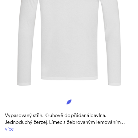
Vypasovaný střih. Kruhově dopřádaná bavlna.
Jednoduchý žerzej. Límec s žebrovaným lemováním.
Postranní švy. Malý štítek s označením velikosti v límci.
více
Štítek s pokyny k péči o produkt v postranním švu. Lze