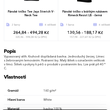
Pánské tričko Tee Jays Stretch V-
Pánské tričko s krátkým rukávem
Neck Tee
Rimeck Resist LB - černá
2 barvy
6 velikostí
1 barva
6 velikostí
264,84 - 494,28 Kč
130,56 - 188,17 Kč
320,46 - 598,08 Kč (s DPH)
157,98 - 227,69 Kč (s DPH)
S
M
L
XL
XXL
3XL
S
M
L
XL
XXL
3XL
Popis
Vypasovaný střih. Kruhově dopřádaná bavlna. Jednoduchý žerzej. Límec
s žebrovaným lemováním. Postranní švy. Malý štítek s označením velikosti
v límci. Štítek s pokyny k péči o produkt v postranním švu. Lze prát při 40 °
C.
Vlastnosti
Gramáž
160 g/m²
Hlavní barva
White
Materiál
bavlna 100 %