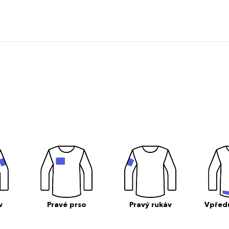
v
Pravé prso
Pravý rukáv
Vpřed