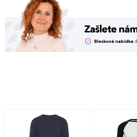
Zašlete ná
Blesková nabídka
d