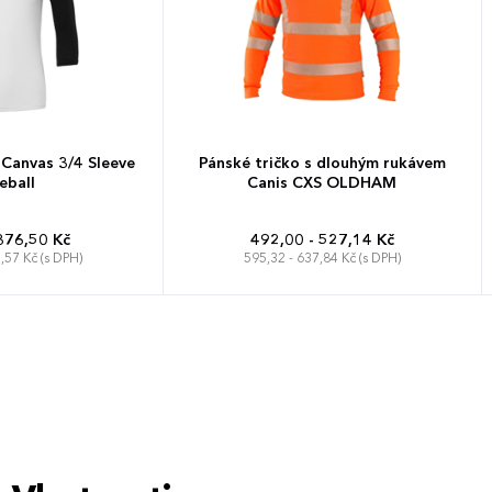
 Canvas 3/4 Sleeve
Pánské tričko s dlouhým rukávem
eball
Canis CXS OLDHAM
376,50 Kč
492,00 - 527,14 Kč
,57 Kč (s DPH)
595,32 - 637,84 Kč (s DPH)
L
XL
XXL
S
M
L
XL
XXL
3XL