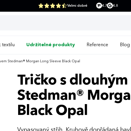
Velmi dobré
4.7
4.8
 textilu
Udržitelné produkty
Reference
Blog
kávem Stedman® Morgan Long Sleeve Black Opal
Tričko s dlouhý
Stedman® Morgan
Black Opal
Vypasovaný střih. Kruhově dopřádaná bav