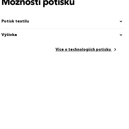
Možnosti potisku
Potisk textilu
Výšivka
Více o technologiích potisku