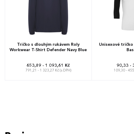
Tričko s dlouhým rukávem Roly
Unisexové tričko
Workwear T-Shirt Defender Navy Blue
Bas
653,89 - 1 093,61 Kč
90,33 - 
791,21 - 1 323,27 Kč (s DPH)
109,30 - 455
S
M
L
XL
XXL
3XL
4XL
XS
S
M