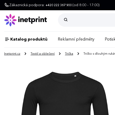
Zákaznická podpora:
(od 8:00 - 17:00)
+420 222 367 900
Katalog produktů
Reklamní předměty
Potisk
Inetprint.cz
Textil a oblečení
Trička
Tričko s dlouhým ru