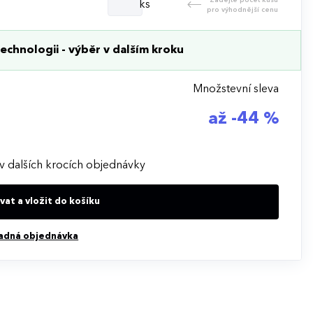
ks
pro výhodnější cenu
echnologii - výběr v dalším kroku
Množstevní sleva
až -44 %
v dalších krocích objednávky
at a vložit do košíku
adná objednávka