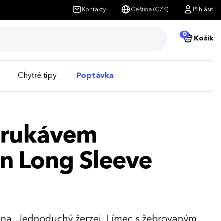
Kontakty
Čeština (CZK)
Přihlásit
0
Košík
Chytré tipy
Poptávka
m rukávem
 Long Sleeve
lna. Jednoduchý žerzej. Límec s žebrovaným