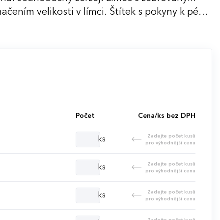
ačením velikosti v límci. Štítek s pokyny k péči
 ° C.
Počet
Cena/ks bez DPH
Zadejte počet kusů
ks
pro výhodnější cenu
Zadejte počet kusů
ks
pro výhodnější cenu
Zadejte počet kusů
ks
pro výhodnější cenu
Zadejte počet kusů