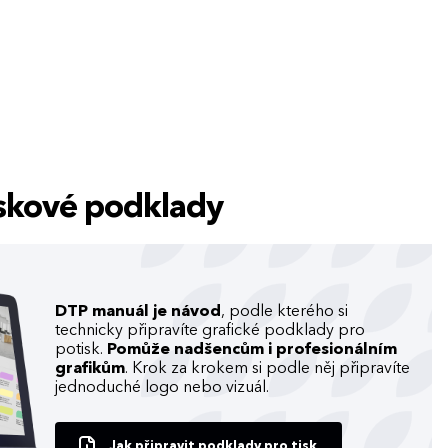
tiskové podklady
DTP manuál je návod
, podle kterého si
technicky připravíte grafické podklady pro
potisk.
Pomůže nadšencům i profesionálním
grafikům
. Krok za krokem si podle něj připravíte
jednoduché logo nebo vizuál.
Jak připravit podklady pro tisk