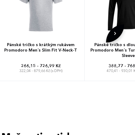
Pánské tričko s krátkým rukávem
Pánské tričko s dl
Promodoro Men´s Slim Fit V-Neck-T
Promodoro Men´s Tur
Sleeve
266,15 - 726,99 Kč
388,77 - 768
322,04 - 879,66 Kč (s DPH)
470,41 - 930,01 K
S
M
L
XL
XXL
3XL
4XL
XS
S
M
L
XL
5XL