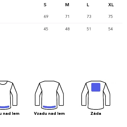
S
M
L
XL
69
71
73
75
45
48
51
54
u nad lem
Vzadu nad lem
Záda