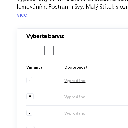
lemováním. Postranní švy. Malý štítek s ozn
o produkt v postranním švu. Lze prát při 40
více
Vyberte barvu:
Varianta
Dostupnost
S
Vyprodáno
M
Vyprodáno
L
Vyprodáno