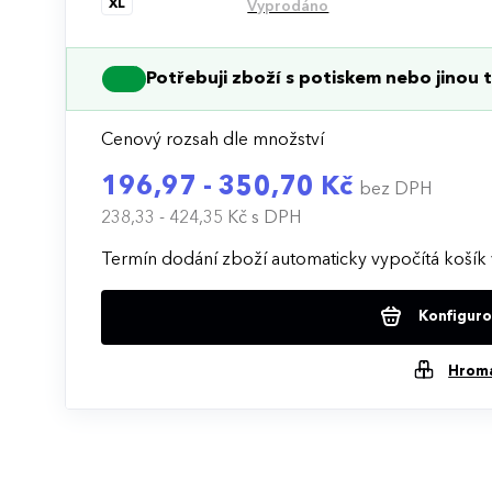
XL
Vyprodáno
Potřebuji zboží s potiskem nebo jinou t
Cenový rozsah dle množství
196,97 - 350,70 Kč
bez DPH
238,33 - 424,35 Kč
s DPH
Termín dodání zboží automaticky vypočítá košík 
Konfigurov
Hrom