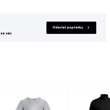
Odeslat poptávku
za vás