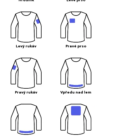
Hrudník
Levé prso
Levý rukáv
Pravé prso
Pravý rukáv
Vpředu nad lem