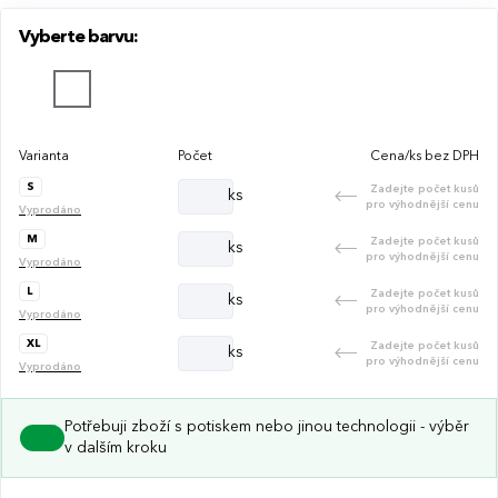
prát při 40 ° C.
Vyberte barvu:
Varianta
Počet
Cena/ks bez DPH
S
Zadejte počet kusů
ks
pro výhodnější cenu
Vyprodáno
M
Zadejte počet kusů
ks
pro výhodnější cenu
Vyprodáno
L
Zadejte počet kusů
ks
pro výhodnější cenu
Vyprodáno
XL
Zadejte počet kusů
ks
pro výhodnější cenu
Vyprodáno
Potřebuji zboží s potiskem nebo jinou technologii - výběr
v dalším kroku