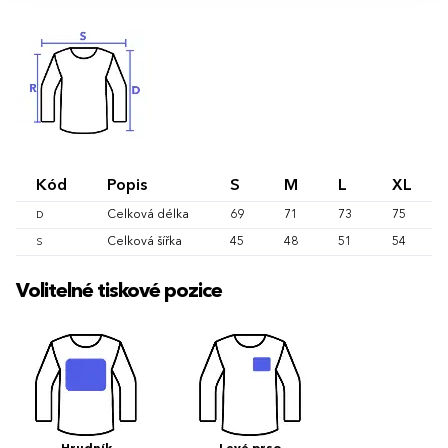
Kód
Popis
S
M
L
XL
Celková délka
69
71
73
75
D
Celková šířka
45
48
51
54
S
Volitelné tiskové pozice