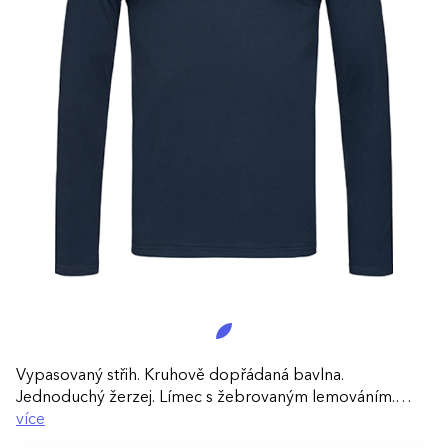
Vypasovaný střih. Kruhově dopřádaná bavlna.
Jednoduchý žerzej. Límec s žebrovaným lemováním.
Postranní švy. Malý štítek s označením velikosti v límci.
více
Štítek s pokyny k péči o produkt v postranním švu. Lze