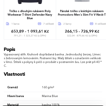
Tričko s dlouhým rukávem Roly
Pánské tričko s krátkým rukávem
Workwear T-Shirt Defender Navy
Promodoro Men´s Slim Fit V-Neck-T
Blue
1 barva
7 velikostí
2 barvy
8 velikostí
653,89 - 1 093,61 Kč
266,15 - 726,99 Kč
791,21 - 1 323,27 Kč (s DPH)
322,04 - 879,66 Kč (s DPH)
S
M
L
XL
XXL
3XL
S
M
L
XL
XXL
3XL
Popis
4XL
4XL
5XL
Vypasovaný střih. Kruhově dopřádaná bavlna. Jednoduchý žerzej. Límec
s žebrovaným lemováním. Postranní švy. Malý štítek s označením velikosti
v límci. Štítek s pokyny k péči o produkt v postranním švu. Lze prát při 40 °
C.
Vlastnosti
Gramáž
160 g/m²
Hlavní barva
Marina Blue
Materiál
bavlna 100 %