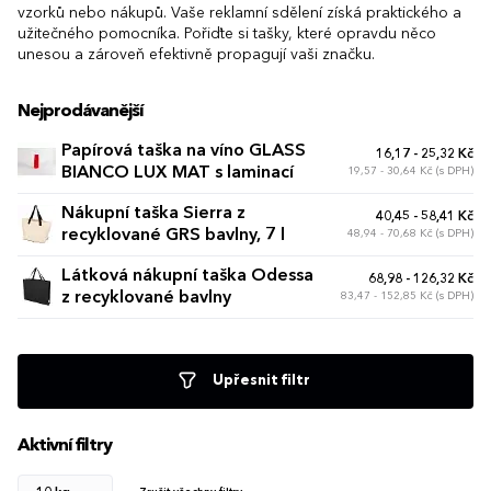
vzorků nebo nákupů. Vaše reklamní sdělení získá praktického a
užitečného pomocníka. Pořiďte si tašky, které opravdu něco
unesou a zároveň efektivně propagují vaši značku.
Nejprodávanější
Papírová taška na víno GLASS
16,17 - 25,32 Kč
BIANCO LUX MAT s laminací
19,57 - 30,64 Kč (s DPH)
Nákupní taška Sierra z
40,45 - 58,41 Kč
recyklované GRS bavlny, 7 l
48,94 - 70,68 Kč (s DPH)
Látková nákupní taška Odessa
68,98 - 126,32 Kč
z recyklované bavlny
83,47 - 152,85 Kč (s DPH)
Upřesnit filtr
Aktivní filtry