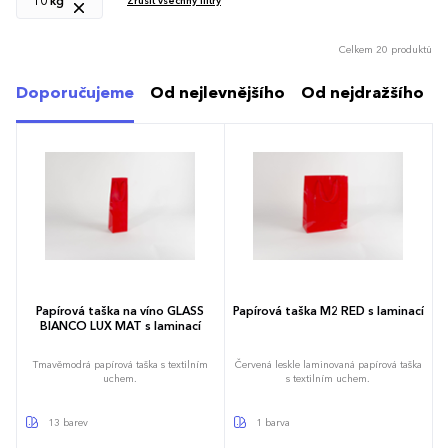
10 kg
Zrušit všechny filtry
Celkem 20 produktů
Doporučujeme
Od nejlevnějšího
Od nejdražšího
Papírová taška na víno GLASS
Papírová taška M2 RED s laminací
BIANCO LUX MAT s laminací
Tmavěmodrá papírová taška s textilním
Červená leskle laminovaná papírová taška
uchem.
s textilním uchem.
13 barev
1 barva