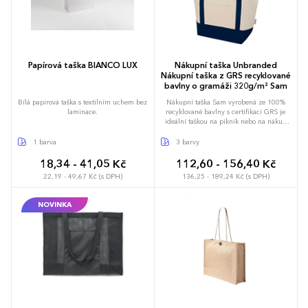
Papírová taška BIANCO LUX
Nákupní taška Unbranded
Nákupní taška z GRS recyklované
bavlny o gramáži 320g/m² Sam
Bílá papírová taška s textilním uchem bez
Nákupní taška Sam vyrobená ze 100%
laminace.
recyklované bavlny s certifikací GRS je
ideální taškou na piknik nebo na nákup
potravin. Díky gramáži bavlny 320 g/m²
je taška pevná, má dlouhou životnost a
1 barva
3 barvy
díky dvojitým uchům je vhodná pro
nošení těžkých předmětů v hlavní
18,34 - 41,05 Kč
112,60 - 156,40 Kč
přihrádce. Metody tisku na tuto tašku jsou
22,19 - 49,67 Kč (s DPH)
136,25 - 189,24 Kč (s DPH)
také certifikovány GRS, což zajišťuje, že je
celý dodavatelský řetězec transparentní a
certifikovaný. Délka rozbalovacího ucha:
NOVINKA
30 cm. Nosnost až 10 kg. Objemová
kapacita: 15 litrů. Vyrobeno v Indii.