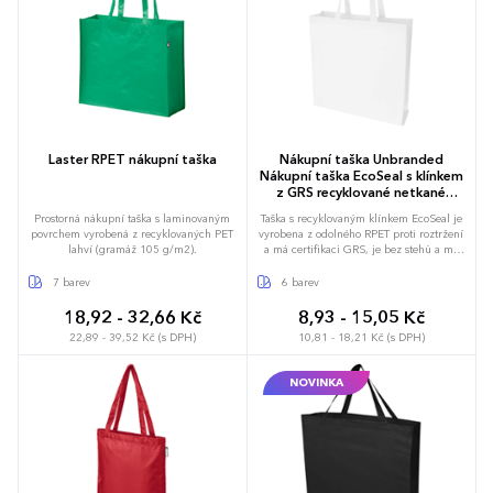
Laster RPET nákupní taška
Nákupní taška Unbranded
Nákupní taška EcoSeal s klínkem
z GRS recyklované netkané
textilie, 12 l
Prostorná nákupní taška s laminovaným
Taška s recyklovaným klínkem EcoSeal je
povrchem vyrobená z recyklovaných PET
vyrobena z odolného RPET proti roztržení
lahví (gramáž 105 g/m2).
a má certifikaci GRS, je bez stehů a má
ultrazvukově tepelně svařenou konstrukci.
Taška má ucha s délkou 23 cm a je ideální
7 barev
6 barev
pro každodenní nakupování a příležitosti.
Nosnost do 10 kg. Objemová kapacita: 12
18,92 - 32,66 Kč
8,93 - 15,05 Kč
litrů.
22,89 - 39,52 Kč (s DPH)
10,81 - 18,21 Kč (s DPH)
NOVINKA