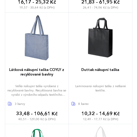
16,17 - 25,32 Kč
21,83 - 61,95 Kč
19,57 - 30,64 Kč (s DPH)
26,41 - 74,96 Kč (s DPH)
Látková nákupní taška COYLY z
Duttak nákupní taška
recyklované bavlny
Velká nákupní taška vyrobená z
Laminovaná nákupní taška z netkané
recyklované bavlny. Recyklovaná bavlna se
textilie.
vyrábí z výrobního odpadu textilního
průmyslu. Jednotlivé tašky se kvůli tomu
mohou mírně odlišovat. Taška má dvě 31
3 barvy
8 barev
cm dlouhá držadla a nosnost 10 kg.
33,48 - 106,61 Kč
10,32 - 14,69 Kč
40,51 - 129,00 Kč (s DPH)
12,49 - 17,77 Kč (s DPH)