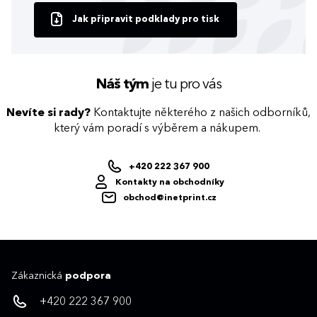
Jak připravit podklady pro tisk
Náš tým
je tu pro vás
Nevíte si rady?
Kontaktujte některého z našich odborníků,
který vám poradí s výběrem a nákupem.
+420 222 367 900
Kontakty na obchodníky
obchod@inetprint.cz
Zákaznická
podpora
+420 222 367 900