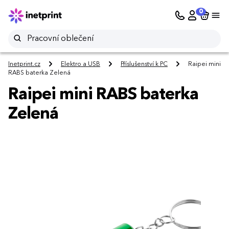
0
Inetprint.cz
Elektro a USB
Příslušenství k PC
Raipei mini
RABS baterka Zelená
Raipei mini RABS baterka
Zelená