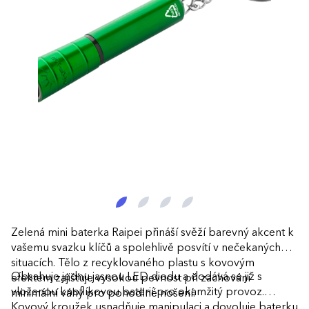
Zelená mini baterka Raipei přináší svěží barevný akcent k
vašemu svazku klíčů a spolehlivě posvítí v nečekaných
situacích. Tělo z recyklovaného plastu s kovovým
Obsahuje jednu jasnou LED diodu a dodává se již s
efektem zajišťuje vysokou pevnost při zachování
vloženou knoflíkovou baterií pro okamžitý provoz.
minimální váhy pro pohodlné nošení.
Kovový kroužek usnadňuje manipulaci a dovoluje baterku