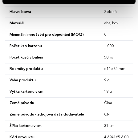
Délka kartonu v cm
45 cm
Hlavní barva
Zelená
Materiál
abs, kov
Minimální množství pro objednání (MOQ)
0
Počet ks v kartonu
1 000
Počet kusů v balení
50 ks
Rozměry produktu
ø11×75 mm
Váha produktu
9 g
Výška kartonu v cm
19 cm
Země původu
Čína
Země původu - zdrojová data dodavatele
CN
Šířka kartonu v cm
31 cm
Kód produktu
4.694165.6.00