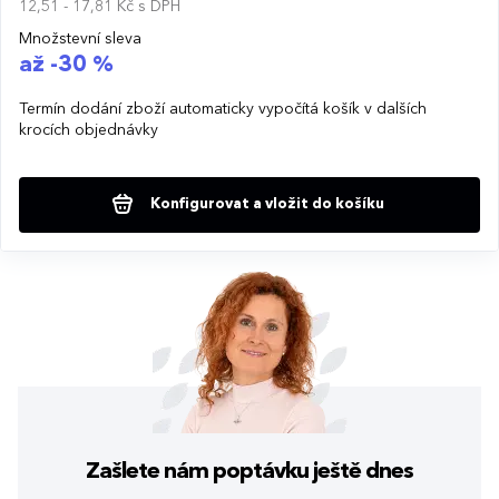
12,51 - 17,81 Kč
s DPH
Množstevní sleva
až -30 %
Termín dodání zboží automaticky vypočítá košík v dalších
krocích objednávky
Konfigurovat a vložit do košíku
Zašlete nám poptávku
ještě dnes