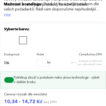
Možnost brandingu:
Produkt lze opatřit potiskem dle
nosit stále u sebe jako praktický funkční přívěsek.
vašich požadavků. Rádi vám doporučíme nejvhodnější
technologii potisku s ohledem na design i váš rozpočet.
více
Vyberte barvu:
Dostupnost
Počet
Cena/ks bez DPH
Zadejte počet kusů
ks
0
ks
pro výhodnější cenu
Potřebuji zboží s potiskem nebo jinou technologii - výběr
v dalším kroku
Cenový rozsah dle množství
10,34 - 14,72 Kč
bez DPH