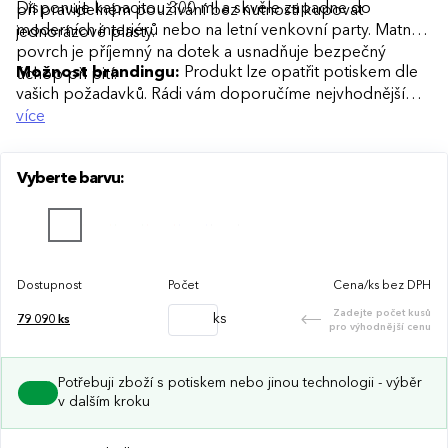
Disponuje kapacitou 300 ml a skvěle zapadne do
při pravidelném používání bez nutnosti kupovat
moderních interiérů nebo na letní venkovní party. Matný
jednorázové plasty.
povrch je příjemný na dotek a usnadňuje bezpečný
Možnost brandingu:
Produkt lze opatřit potiskem dle
úchop při pití.
vašich požadavků. Rádi vám doporučíme nejvhodnější
technologii potisku s ohledem na design i váš rozpočet.
více
Vyberte barvu:
Dostupnost
Počet
Cena/ks bez DPH
Zadejte počet kusů
ks
79 090
ks
pro výhodnější cenu
Potřebuji zboží s potiskem nebo jinou technologii - výběr
v dalším kroku