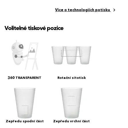
Více o technologiích potisku
Volitelné tiskové pozice
360 TRANSPARENT
Rotační sítotisk
Zepředu spodní část
Zepředu vrchní část