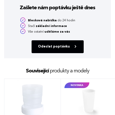
Zašlete nám poptávku
ještě dnes
Blesková nabídka
do 24 hodin
Stačí
základní informace
Vše ostatní
uděláme za vás
Odeslat poptávku
Související
produkty a modely
NOVINKA