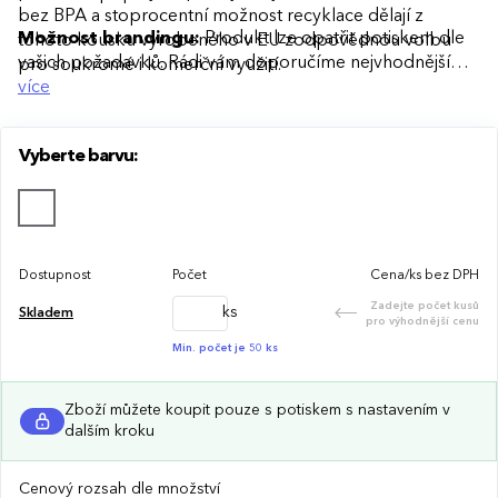
bez BPA a stoprocentní možnost recyklace dělají z
Možnost brandingu:
Produkt lze opatřit potiskem dle
tohoto kousku vyrobeného v EU zodpovědnou volbu
vašich požadavků. Rádi vám doporučíme nejvhodnější
pro soukromé i komerční využití.
technologii potisku s ohledem na design i váš rozpočet.
více
Vyberte barvu:
Dostupnost
Počet
Cena/ks bez DPH
Zadejte počet kusů
ks
Skladem
pro výhodnější cenu
Min. počet je 50 ks
Zboží můžete koupit pouze s potiskem s nastavením v
dalším kroku
Cenový rozsah dle množství