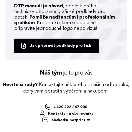
DTP manuál je návod
, podle kterého si
technicky připravíte grafické podklady pro
potisk.
Pomůže nadšencům i profesionálním
grafikům
. Krok za krokem si podle něj
připravíte jednoduché logo nebo vizuál.
Jak připravit podklady pro tisk
Náš tým
je tu pro vás
Nevíte si rady?
Kontaktujte některého z našich odborníků,
který vám poradí s výběrem a nákupem.
+420 222 367 900
Kontakty na obchodníky
obchod@inetprint.cz