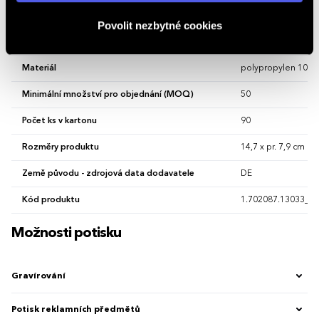
Vlastnosti
Povolit nezbytné cookies
Hlavní barva
Trvalá hnědá
Materiál
polypropylen 100 
Minimální množství pro objednání (MOQ)
50
Počet ks v kartonu
90
Rozměry produktu
14,7 x pr. 7,9 cm
Země původu - zdrojová data dodavatele
DE
Kód produktu
1.702087.13033_13
Možnosti potisku
Gravírování
Potisk reklamních předmětů