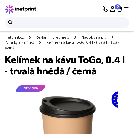
0
Inetprint.cz
Reklamní předměty
Nádoby na pití
Pohárky a kelímky
Kelímek na kávu ToGo, 0.4 l - trvalá hnědá /
černá
Kelímek na kávu ToGo, 0.4 l
- trvalá hnědá / černá
NOVINKA