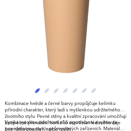
Kombinace hnědé a černé barvy propůjčuje kelímku
přírodní charakter, který ladí s myšlenkou udržitelného
životního stylu. Pevné stěny a kvalitní zpracování umožňují
Vyniká vysokou odolností vůči opotřebení a vyhovuje
bezpečné přenášení horkého espressa i ledového čaje
pravidelnému mytí v průmyslových zařízeních. Materiál
bez rizika popálení nebo rozlití.