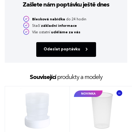
Zašlete nám poptávku
ještě dnes
Blesková nabídka
do 24 hodin
Stačí
základní informace
Vše ostatní
uděláme za vás
Odeslat poptávku
Související
produkty a modely
NOVINKA