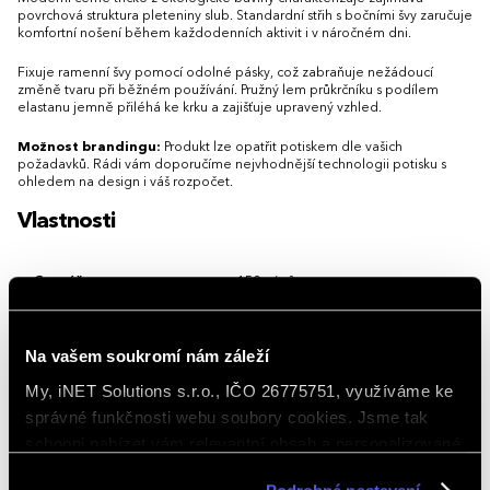
3XL
povrchová struktura pleteniny slub. Standardní střih s bočními švy zaručuje
komfortní nošení během každodenních aktivit i v náročném dni.
Fixuje ramenní švy pomocí odolné pásky, což zabraňuje nežádoucí
změně tvaru při běžném používání. Pružný lem průkrčníku s podílem
elastanu jemně přiléhá ke krku a zajišťuje upravený vzhled.
Možnost brandingu:
Produkt lze opatřit potiskem dle vašich
požadavků. Rádi vám doporučíme nejvhodnější technologii potisku s
ohledem na design i váš rozpočet.
Vlastnosti
Gramáž
150 g/m²
Hlavní barva
Černá
Na vašem soukromí nám záleží
Materiál
Bio bavlna 100 %
My, iNET Solutions s.r.o., IČO 26775751, využíváme ke
Rukávy
Krátký rukáv
správné funkčnosti webu soubory cookies. Jsme tak
schopni nabízet vám relevantní obsah a personalizované
Střih/Styl
Regular fit, Basic
nabídky nejen na webu, ale i na sociálních sítích a
Vlastnosti/Provedení
Reklamní, Eko, Volný čas