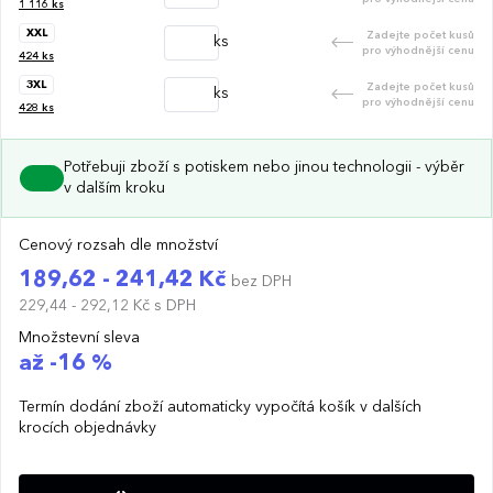
1 116
ks
XXL
Zadejte počet kusů
ks
pro výhodnější cenu
424
ks
3XL
Zadejte počet kusů
ks
pro výhodnější cenu
428
ks
Potřebuji zboží s potiskem nebo jinou technologii - výběr
v dalším kroku
Cenový rozsah dle množství
189,62 - 241,42 Kč
bez DPH
229,44 - 292,12 Kč
s DPH
Množstevní sleva
až -16 %
Termín dodání zboží automaticky vypočítá košík v dalších
krocích objednávky