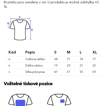
Rozměry jsou uvedeny v cm. U produktu je možná odchylka ±5
%.
Kód
Popis
S
M
L
XL
Celková délka
68
71
74
77
D
Délka rukávu
19
20
21
22
R
Šířka přes prsa
47
51
55
59
S
Volitelné tiskové pozice