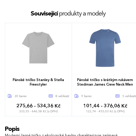
Související
produkty a modely
Pánské tričko Stanley & Stella
Pánské tričko s krátkým rukávem
Freestyler
Stedman James Crew Neck Men
20 barev
8 velikostí
9 barev
5 velikostí
275,66 - 534,36 Kč
101,44 - 376,06 Kč
333,55 - 646,58 Kč (s DPH)
122,74 - 455,03 Kč (s DPH)
S
M
L
XL
XXL
Popis
XXS
XS
S
M
L
XL
XXL
Moderní černé tričko z ekologické bavlny charakterizuje zajímavá