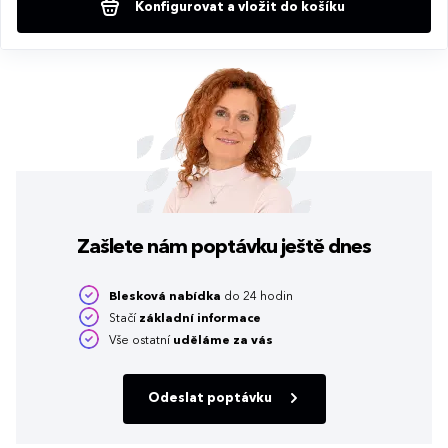
Konfigurovat a vložit do košíku
Zašlete nám poptávku
ještě dnes
Blesková nabídka
do 24 hodin
Stačí
základní informace
Vše ostatní
uděláme za vás
Odeslat poptávku