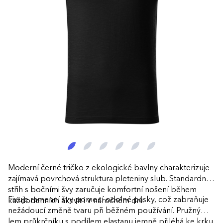
Moderní černé tričko z ekologické bavlny charakterizuje
zajímavá povrchová struktura pleteniny slub. Standardní
střih s bočními švy zaručuje komfortní nošení během
Fixuje ramenní švy pomocí odolné pásky, což zabraňuje
každodenních aktivit i v náročném dni.
nežádoucí změně tvaru při běžném používání. Pružný
lem průkrčníku s podílem elastanu jemně přiléhá ke krku