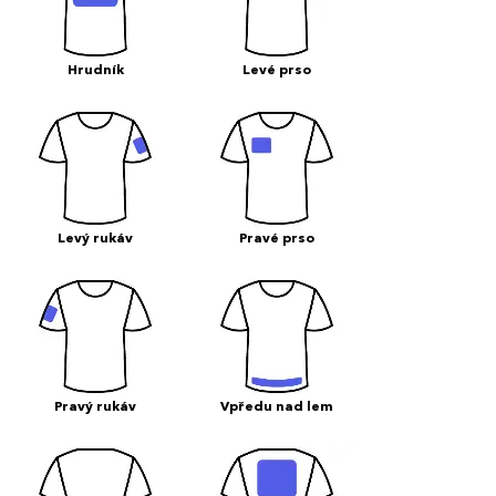
Hrudník
Levé prso
Levý rukáv
Pravé prso
Pravý rukáv
Vpředu nad lem