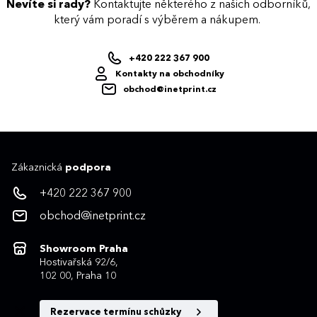
Nevíte si rady?
Kontaktujte některého z našich odborníků,
který vám poradí s výběrem a nákupem.
+420 222 367 900
Kontakty na obchodníky
obchod@inetprint.cz
Zákaznická
podpora
+420 222 367 900
obchod@inetprint.cz
Showroom Praha
Hostivařská 92/6,
102 00, Praha 10
Rezervace termínu schůzky