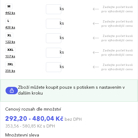
M
Zadejte počet kusů
ks
pro výhodnější cenu
442
ks
L
Zadejte počet kusů
ks
pro výhodnější cenu
439
ks
XL
Zadejte počet kusů
ks
pro výhodnější cenu
122
ks
XXL
Zadejte počet kusů
ks
pro výhodnější cenu
107
ks
3XL
Zadejte počet kusů
ks
pro výhodnější cenu
356
ks
Zboží můžete koupit pouze s potiskem s nastavením v
dalším kroku
Cenový rozsah dle množství
292,20 - 480,04 Kč
bez DPH
353,56 - 580,85 Kč
s DPH
Množstevní sleva