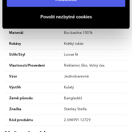
osobních údajů
.
Gramáž
240 g/m²
Povolit nezbytné cookies
Hlavní barva
Mindful Blue
Materiál
Bio bavlna 100 %
Rukávy
Krátký rukáv
Střih/Styl
Loose fit
Vlastnosti/Provedení
Reklamní, Eko, Volný čas
Vzor
Jednobarevná
Výstřih
Kulatý
Země původu
Bangladéš
Značka
Stanley Stella
Kód produktu
2.694991.12729