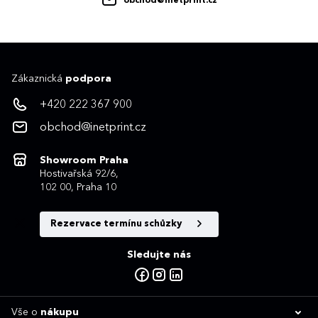
obchod@inetprint.cz
Zákaznická
podpora
+420 222 367 900
obchod@inetprint.cz
Showroom Praha
Hostivařská 92/6,
102 00, Praha 10
Rezervace termínu schůzky
Sledujte nás
Vše o
nákupu