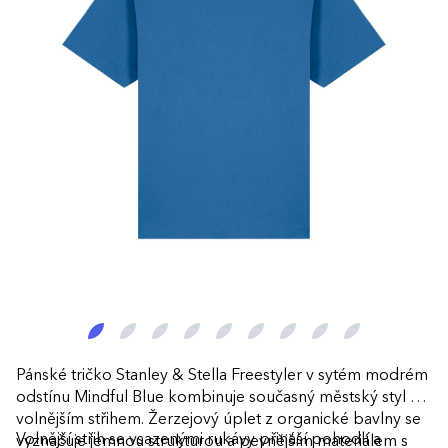
Pánské tričko Stanley & Stella Freestyler v sytém modrém
odstínu Mindful Blue kombinuje současný městský styl s
volnějším střihem. Žerzejový úplet z organické bavlny se
Volnější střih se vsazenými rukávy přináší pohodlí a
vyznačuje jemnou strukturou a pevnějším materiálem s