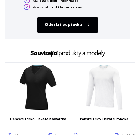
Stačí
základní informace
Vše ostatní
uděláme za vás
Odeslat poptávku
Související
produkty a modely
Dámské tričko Elevate Kawartha
Pánské triko Elevate Ponoka