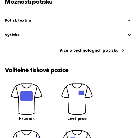
Možnosti potisku
Potisk textilu
Výšivka
Více o technologiích potisku
Volitelné tiskové pozice
Hrudník
Levé prso