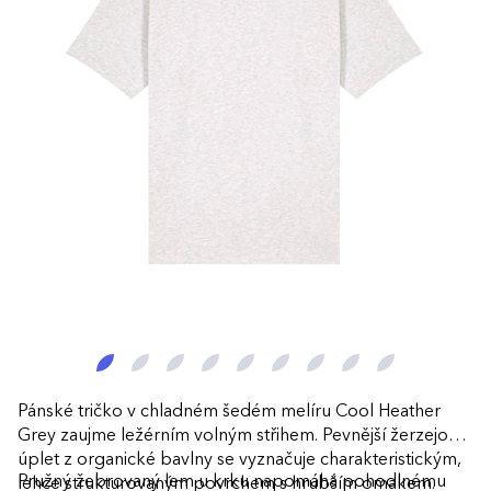
Pánské tričko v chladném šedém melíru Cool Heather
Grey zaujme ležérním volným střihem. Pevnější žerzejový
úplet z organické bavlny se vyznačuje charakteristickým,
Pružný žebrovaný lem u krku napomáhá pohodlnému
lehce strukturovaným povrchem s hrubším omakem.