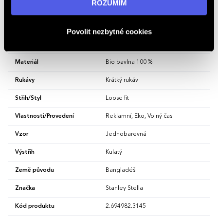
ROZUMÍM
osobních údajů
.
Gramáž
240 g/m²
Povolit nezbytné cookies
Hlavní barva
Cool Heather Grey
Materiál
Bio bavlna 100 %
Rukávy
Krátký rukáv
Střih/Styl
Loose fit
Vlastnosti/Provedení
Reklamní, Eko, Volný čas
Vzor
Jednobarevná
Výstřih
Kulatý
Země původu
Bangladéš
Značka
Stanley Stella
Kód produktu
2.694982.3145