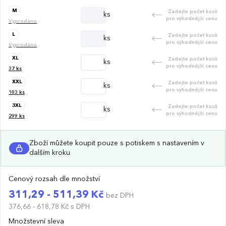
M
Zadejte počet kusů
ks
pro výhodnější cenu
Vyprodáno
L
Zadejte počet kusů
ks
pro výhodnější cenu
Vyprodáno
XL
Zadejte počet kusů
ks
pro výhodnější cenu
37
ks
XXL
Zadejte počet kusů
ks
pro výhodnější cenu
183
ks
3XL
Zadejte počet kusů
ks
pro výhodnější cenu
299
ks
Zboží můžete koupit pouze s potiskem s nastavením v
dalším kroku
Cenový rozsah dle množství
311,29 - 511,39 Kč
bez DPH
376,66 - 618,78 Kč
s DPH
Množstevní sleva