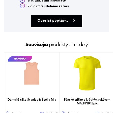
Stačí
základní informace
Vše ostatní
uděláme za vás
Odeslat poptávku
Související
produkty a modely
NOVINKA
Dámské tílko Stanley & Stella Mia
Pánské tričko s krátkým rukávem
MALFINI® Epic