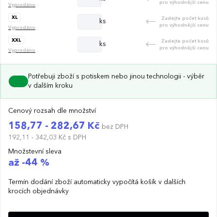
pro výhodnější cenu
Vyprodáno
XL
Zadejte počet kusů
ks
pro výhodnější cenu
Vyprodáno
XXL
Zadejte počet kusů
ks
pro výhodnější cenu
Vyprodáno
Potřebuji zboží s potiskem nebo jinou technologii - výběr
v dalším kroku
Cenový rozsah dle množství
158,77 - 282,67 Kč
bez DPH
192,11 - 342,03 Kč
s DPH
Množstevní sleva
až -44 %
Termín dodání zboží automaticky vypočítá košík v dalších
krocích objednávky