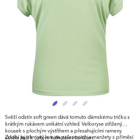
Svěží odstín soft green dává tomuto dámskému tričku s
krátkým rukávem unikátní vzhled. Velkoryse střižený
kousek s plochým výstřihem a přesahujícími rameny
Zdobí jej ohrnutý lem na průramcích a manžety s příměsí
skvěle ladí k úzkým kalhotám i šortkám.