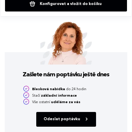
Konfigurovat a vložit do košíku
Zašlete nám poptávku
ještě dnes
Blesková nabídka
do 24 hodin
Stačí
základní informace
Vše ostatní
uděláme za vás
Odeslat poptávku