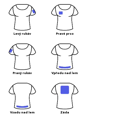
Levý rukáv
Pravé prso
Pravý rukáv
Vpředu nad lem
Vzadu nad lem
Záda