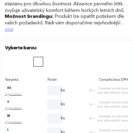
elastanu pro dlouhou životnost. Absence pevného štítku
zvyšuje uživatelský komfort během horkých letních dnů.
Možnost brandingu:
Produkt lze opatřit potiskem dle
vašich požadavků. Rádi vám doporučíme nejvhodnější
technologii potisku s ohledem na design i váš rozpočet.
více
Vyberte barvu:
Varianta
Počet
Cena/ks bez DPH
XS
Zadejte počet kusů
ks
pro výhodnější cenu
Vyprodáno
S
Zadejte počet kusů
ks
pro výhodnější cenu
Vyprodáno
M
Zadejte počet kusů
ks
pro výhodnější cenu
Vyprodáno
L
Zadejte počet kusů
ks