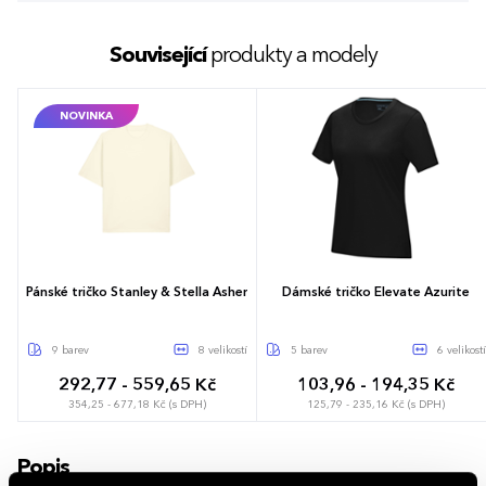
Související
produkty a modely
NOVINKA
Pánské tričko Stanley & Stella Asher
Dámské tričko Elevate Azurite
9 barev
8 velikostí
5 barev
6 velikostí
292,77 - 559,65 Kč
103,96 - 194,35 Kč
354,25 - 677,18 Kč (s DPH)
125,79 - 235,16 Kč (s DPH)
XXS
XS
S
M
L
XL
XXL
XS
S
M
L
XL
XXL
Popis
3XL