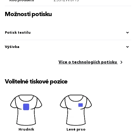
Kód produktu
2.531299.6115
Možnosti potisku
Potisk textilu
Výšivka
Více o technologiích potisku
Volitelné tiskové pozice
Hrudník
Levé prso