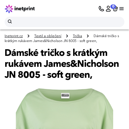
0
Inetprint.cz
Textil a oblečení
Trička
Dámské tričko s
krátkým rukávem James&Nicholson JN 8005 - soft green,
Dámské tričko s krátkým
rukávem James&Nicholson
JN 8005 - soft green,