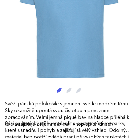
Svěží pánská polokošile v jemném světle modrém tónu
Sky okamžitě upoutá svou čistotou a precizním
zpracováním. Velmi jemná piqué bavlna hladce přiléhá k
Sází na klasický střih regular fit s postranními rozparky,
tělu a zajišťuje příjemné klima i v teplejších dnech.
které usnadňují pohyb a zajišťují skvělý vzhled. Odolný
materiál bez potíží zvládá praní při vysokých teplotách i