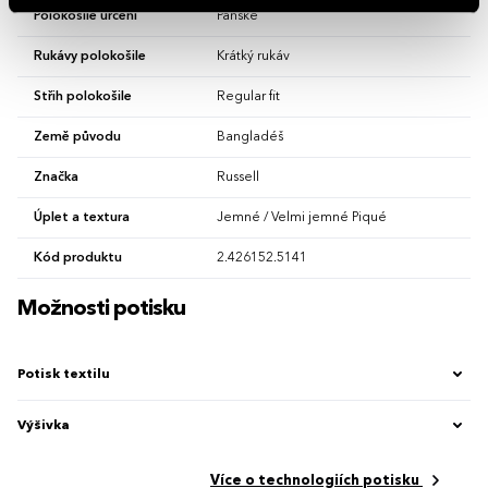
Polokošile určení
Pánské
Rukávy polokošile
Krátký rukáv
Střih polokošile
Regular fit
Země původu
Bangladéš
Značka
Russell
Úplet a textura
Jemné / Velmi jemné Piqué
Kód produktu
2.426152.5141
Možnosti potisku
Potisk textilu
Výšivka
Více o technologiích potisku