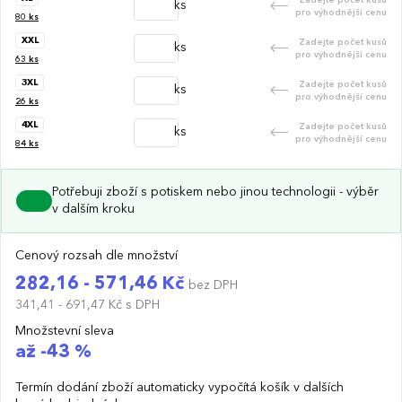
ks
pro výhodnější cenu
80
ks
XXL
Zadejte počet kusů
ks
pro výhodnější cenu
63
ks
3XL
Zadejte počet kusů
ks
pro výhodnější cenu
26
ks
4XL
Zadejte počet kusů
ks
pro výhodnější cenu
84
ks
Potřebuji zboží s potiskem nebo jinou technologii - výběr
v dalším kroku
Cenový rozsah dle množství
282,16 - 571,46 Kč
bez DPH
341,41 - 691,47 Kč
s DPH
Množstevní sleva
až -43 %
Termín dodání zboží automaticky vypočítá košík v dalších