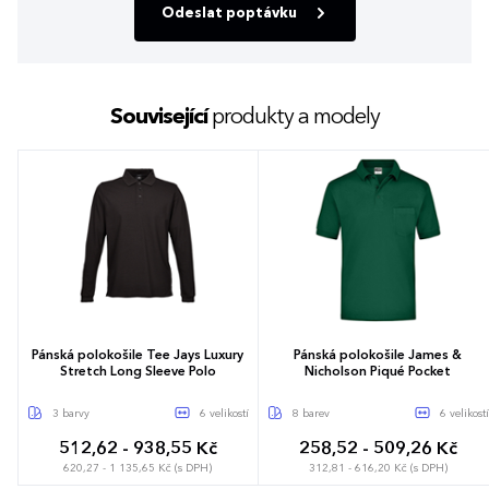
Odeslat poptávku
Související
produkty a modely
Pánská polokošile Tee Jays Luxury
Pánská polokošile James &
Stretch Long Sleeve Polo
Nicholson Piqué Pocket
3 barvy
6 velikostí
8 barev
6 velikostí
512,62 - 938,55 Kč
258,52 - 509,26 Kč
620,27 - 1 135,65 Kč (s DPH)
312,81 - 616,20 Kč (s DPH)