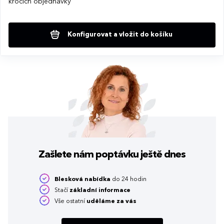
krocích objednávky
Konfigurovat a vložit do košíku
Zašlete nám poptávku
ještě dnes
Blesková nabídka
do 24 hodin
Stačí
základní informace
Vše ostatní
uděláme za vás