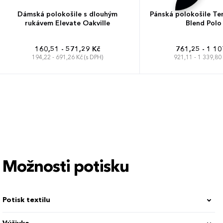
Dámská polokošile s dlouhým
Pánská polokošile Ten
rukávem Elevate Oakville
Blend Polo
160,51 - 571,29 Kč
761,25 - 1 10
194,22 - 691,26 Kč (s DPH)
921,11 - 1 339,80 
XS
S
M
L
XL
XXL
S
M
L
XL
XX
Možnosti potisku
Potisk textilu