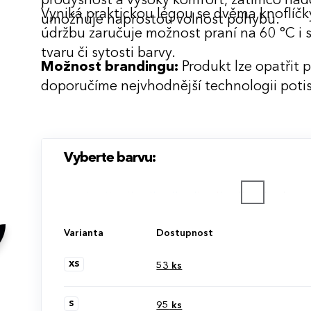
prodyšnost a vysoký komfort, zatímco nadča
Vyniká praktickou légou se dvěma knoflíčky
umožňuje naprostou volnost pohybu.
údržbu zaručuje možnost praní na 60 °C i s
tvaru či sytosti barvy.
Možnost brandingu:
Produkt lze opatřit 
doporučíme nejvhodnější technologii potis
Vyberte barvu:
Varianta
Dostupnost
XS
53
ks
S
95
ks