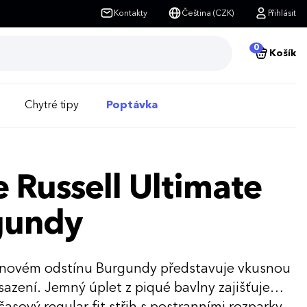
Kontakty
Čeština (CZK)
Přihlásit
0
Košík
Chytré tipy
Poptávka
 Russell Ultimate
gundy
vínovém odstínu Burgundy představuje vkusnou
azení. Jemný úplet z piqué bavlny zajišťuje