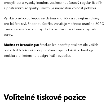
prodyšnost a vysoký komfort, zatímco nadčasový regular fit střih
s postranními rozparky umožňuje naprostou volnost pohybu.
Vyniká praktickou légou se dvěma knoflíčky a volnějšími rukávy
pro ležérní styl. Snadnou údržbu zaručuje možnost praní na 60 °C
i sušení v sušičce, aniž by docházelo ke ztrátě tvaru či sytosti
barvy.
Možnost brandingu:
Produkt lze opatřit potiskem dle vašich
požadavků. Rádi vám doporučíme nejvhodnější technologii
potisku s ohledem na design i váš rozpočet.
Volitelné tiskové pozice