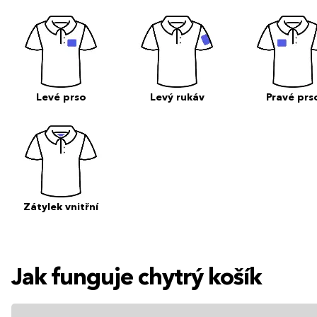
Levé prso
Levý rukáv
Pravé prs
Zátylek vnitřní
Jak funguje chytrý košík