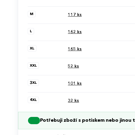
M
117
ks
L
162
ks
XL
165
ks
XXL
52
ks
3XL
101
ks
4XL
32
ks
Potřebuji zboží s potiskem nebo jinou t