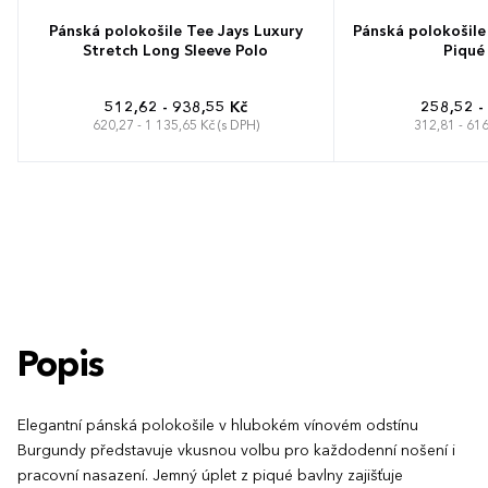
Pánská polokošile Tee Jays Luxury
Pánská polokošile
Stretch Long Sleeve Polo
Piqué
512,62 - 938,55 Kč
258,52 -
620,27 - 1 135,65 Kč (s DPH)
312,81 - 616
S
M
L
XL
XXL
3XL
S
M
L
Popis
Elegantní pánská polokošile v hlubokém vínovém odstínu
Burgundy představuje vkusnou volbu pro každodenní nošení i
pracovní nasazení. Jemný úplet z piqué bavlny zajišťuje