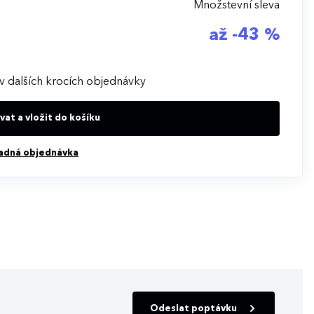
Množstevní sleva
až -43 %
v dalších krocích objednávky
at a vložit do košíku
adná objednávka
Odeslat poptávku