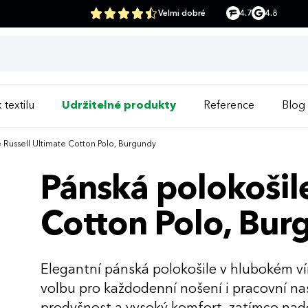
Velmi dobré
4.7
4.8
 textilu
Udržitelné produkty
Reference
Blog
 Russell Ultimate Cotton Polo, Burgundy
Pánská polokošile
Cotton Polo, Bur
Elegantní pánská polokošile v hlubokém 
volbu pro každodenní nošení i pracovní nas