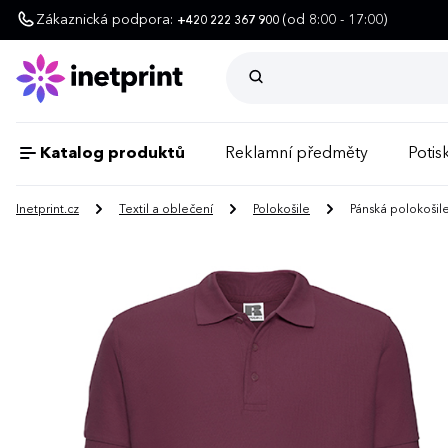
Zákaznická podpora:
(od 8:00 - 17:00)
+420 222 367 900
Katalog produktů
Reklamní předměty
Potisk
Inetprint.cz
Textil a oblečení
Polokošile
Pánská polokošile