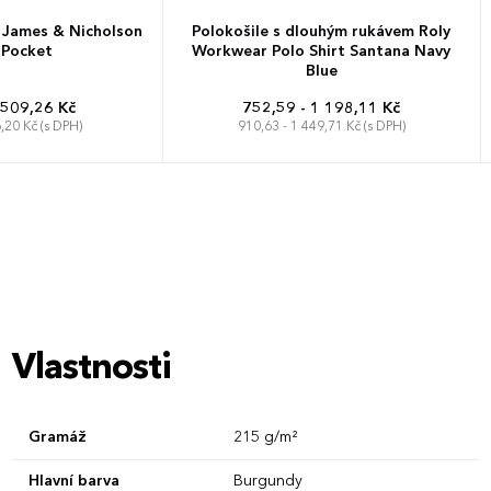
 James & Nicholson
Polokošile s dlouhým rukávem Roly
 Pocket
Workwear Polo Shirt Santana Navy
Blue
 509,26 Kč
752,59 - 1 198,11 Kč
,20 Kč (s DPH)
910,63 - 1 449,71 Kč (s DPH)
XL
XXL
3XL
S
M
L
XL
XXL
3XL
4XL
Vlastnosti
Gramáž
215 g/m²
Hlavní barva
Burgundy