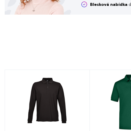
Blesková nabídka
d