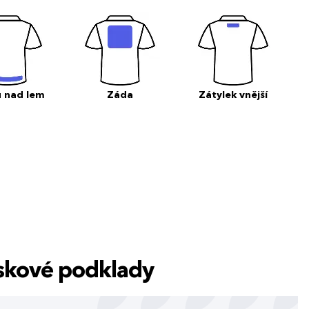
 nad lem
Záda
Zátylek vnější
tiskové podklady