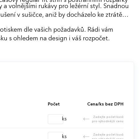
sový regular fit střih s postranními rozparky
 a volnějšími rukávy pro ležérní styl. Snadnou
ušení v sušičce, aniž by docházelo ke ztrátě
potiskem dle vašich požadavků. Rádi vám
ku s ohledem na design i váš rozpočet.
Počet
Cena/ks bez DPH
Zadejte počet kusů
ks
pro výhodnější cenu
Zadejte počet kusů
ks
pro výhodnější cenu