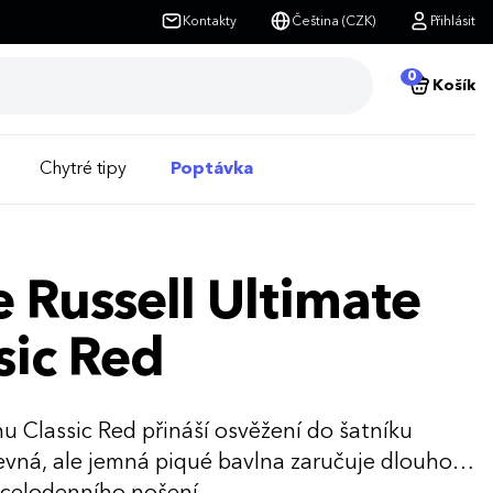
Kontakty
Čeština (CZK)
Přihlásit
0
Košík
Chytré tipy
Poptávka
 Russell Ultimate
sic Red
u Classic Red přináší osvěžení do šatníku
Pevná, ale jemná piqué bavlna zaručuje dlouhou