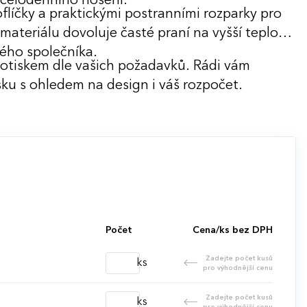
m celodenního nošení.
flíčky a praktickými postranními rozparky pro
materiálu dovoluje časté praní na vyšší teploty
vého společníka.
potiskem dle vašich požadavků. Rádi vám
ku s ohledem na design i váš rozpočet.
Počet
Cena/ks bez DPH
Zadejte počet kusů
ks
pro výhodnější cenu
Zadejte počet kusů
ks
pro výhodnější cenu