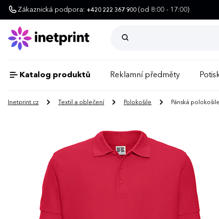
Zákaznická podpora:
(od 8:00 - 17:00)
+420 222 367 900
Katalog produktů
Reklamní předměty
Potisk
Inetprint.cz
Textil a oblečení
Polokošile
Pánská polokošile