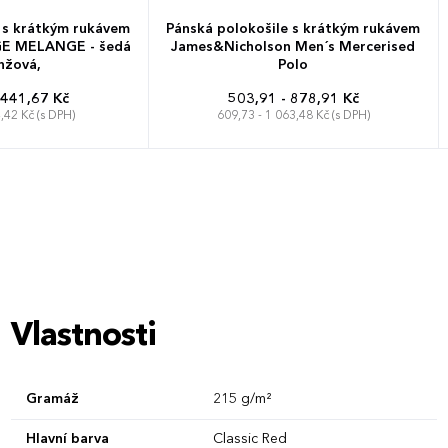
 s krátkým rukávem
Pánská polokošile s krátkým rukávem
E MELANGE - šedá
James&Nicholson Men´s Mercerised
nžová,
Polo
 441,67 Kč
503,91 - 878,91 Kč
,42 Kč (s DPH)
609,73 - 1 063,48 Kč (s DPH)
XXL
3XL
4XL
S
M
L
XL
XXL
3XL
XL
Vlastnosti
Gramáž
215 g/m²
Hlavní barva
Classic Red