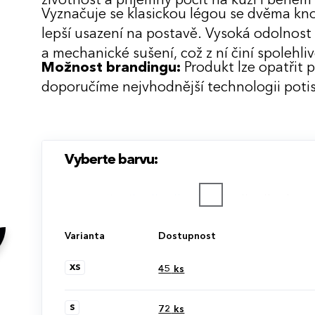
životnost a příjemný pocit na kůži i běhe
Vyznačuje se klasickou légou se dvěma kno
lepší usazení na postavě. Vysoká odolnost 
a mechanické sušení, což z ní činí spolehli
Možnost brandingu:
Produkt lze opatřit 
doporučíme nejvhodnější technologii potis
Vyberte barvu:
Varianta
Dostupnost
XS
45
ks
S
72
ks