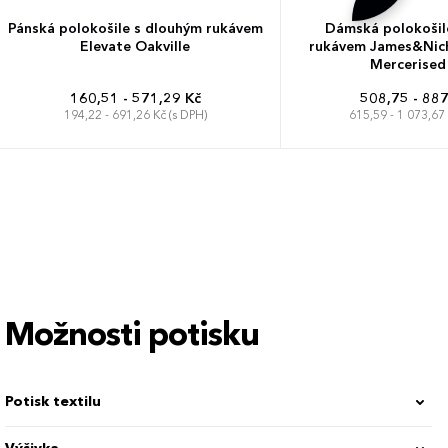
Pánská polokošile s dlouhým rukávem
Dámská polokošil
Elevate Oakville
rukávem James&Nich
Mercerised
160,51 - 571,29 Kč
508,75 - 887
194,22 - 691,26 Kč (s DPH)
615,59 - 1 073,67 
XS
S
M
L
XL
XXL
3XL
XS
S
M
L
Možnosti potisku
Potisk textilu