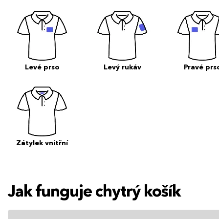
Levé prso
Levý rukáv
Pravé prs
Zátylek vnitřní
Jak funguje chytrý košík