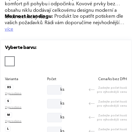
komfort při pohybu i odpočinku. Kovové prvky bez
obsahu niklu dodávají celkovému designu moderní a
Možnost brandingu:
Produkt lze opatřit potiskem dle
lehce technický ráz.
vašich požadavků. Rádi vám doporučíme nejvhodnější
technologii potisku s ohledem na design i váš rozpočet.
více
Vyberte barvu:
Varianta
Počet
Cena/ks bez DPH
XS
Zadejte počet kusů
ks
pro výhodnější cenu
Vyprodáno
S
Zadejte počet kusů
ks
pro výhodnější cenu
Vyprodáno
M
Zadejte počet kusů
ks
pro výhodnější cenu
Vyprodáno
L
Zadejte počet kusů
ks