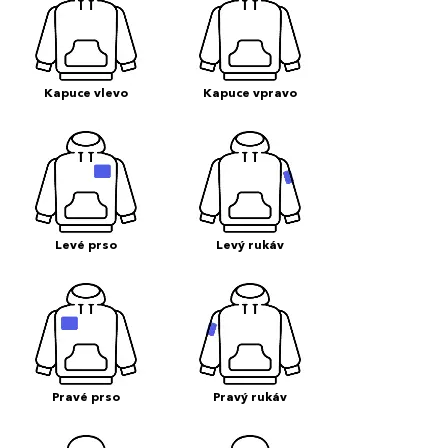
Kapuce vlevo
Kapuce vpravo
Levé prso
Levý rukáv
Pravé prso
Pravý rukáv