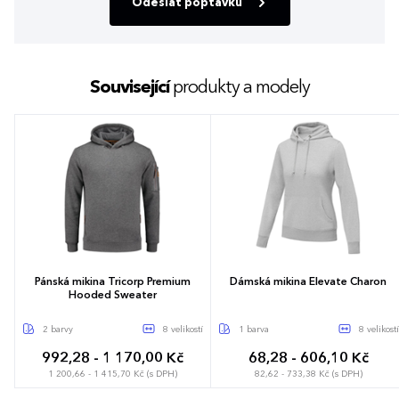
Odeslat poptávku
Související
produkty a modely
Pánská mikina Tricorp Premium
Dámská mikina Elevate Charon
Hooded Sweater
2 barvy
8 velikostí
1 barva
8 velikostí
992,28 - 1 170,00 Kč
68,28 - 606,10 Kč
1 200,66 - 1 415,70 Kč (s DPH)
82,62 - 733,38 Kč (s DPH)