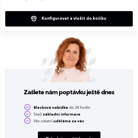
Konfigurovat a vložit do košíku
Zašlete nám poptávku
ještě dnes
Blesková nabídka
do 24 hodin
Stačí
základní informace
Vše ostatní
uděláme za vás