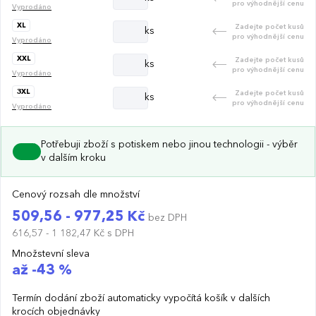
pro výhodnější cenu
Vyprodáno
XL
Zadejte počet kusů
ks
pro výhodnější cenu
Vyprodáno
XXL
Zadejte počet kusů
ks
pro výhodnější cenu
Vyprodáno
3XL
Zadejte počet kusů
ks
pro výhodnější cenu
Vyprodáno
Potřebuji zboží s potiskem nebo jinou technologii - výběr
v dalším kroku
Cenový rozsah dle množství
509,56 - 977,25 Kč
bez DPH
616,57 - 1 182,47 Kč
s DPH
Množstevní sleva
až -43 %
Termín dodání zboží automaticky vypočítá košík v dalších
krocích objednávky