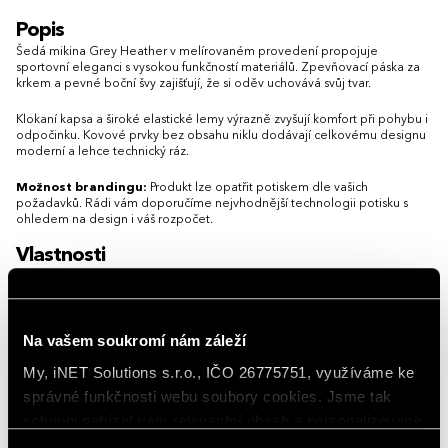
S
M
L
XL
XXL
3XL
XS
S
M
L
XL
XXL
3XL
Popis
4XL
5XL
4XL
Šedá mikina Grey Heather v melírovaném provedení propojuje
sportovní eleganci s vysokou funkčností materiálů. Zpevňovací páska za
krkem a pevné boční švy zajišťují, že si oděv uchovává svůj tvar.
Klokaní kapsa a široké elastické lemy výrazně zvyšují komfort při pohybu i
odpočinku. Kovové prvky bez obsahu niklu dodávají celkovému designu
moderní a lehce technický ráz.
Možnost brandingu:
Produkt lze opatřit potiskem dle vašich
požadavků. Rádi vám doporučíme nejvhodnější technologii potisku s
ohledem na design i váš rozpočet.
Vlastnosti
Gramáž
280 g/m²
Na vašem soukromí nám záleží
Hlavní barva
Grey Heather
My, iNET Solutions s.r.o., IČO 26775751, využíváme ke
Materiál
bavlna 70 %, polyester 30 %
správné funkčnosti webu soubory cookies. Jsme tak
schopni nabízet vám relevantní obsah a personalizované
Země původu
Pákistán
nabídky nejen na webu, ale i na sociálních sítích a