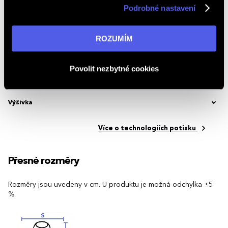
Značka
Stedman®
Podrobné nastavení
v reklamní síti na ostatních webech. Kliknutím na tlačítko
„ROZUMÍM“ souhlasíte s používáním cookies. Pro více
Kód produktu
2.449881.399
informací navštivte naši stránku
zásadách ochrany
ROZUMÍM
osobních údajů
.
Možnosti potisku
Povolit nezbytné cookies
Potisk textilu
Výšivka
Více o technologiích potisku
Přesné rozměry
Rozměry jsou uvedeny v cm. U produktu je možná odchylka ±5
%.