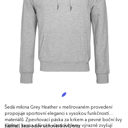
Šedá mikina Grey Heather v melírovaném provedení
propojuje sportovní eleganci s vysokou funkčností
materiálů. Zpevňovací páska za krkem a pevné boční švy
Klokaní kapsa a široké elastické lemy výrazně zvyšují
zajišťují, že si oděv uchovává svůj tvar.