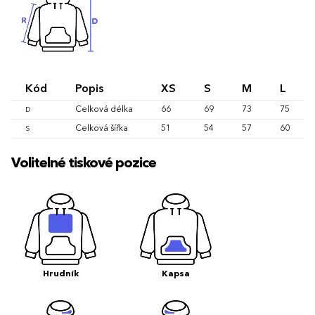
Kód
Popis
XS
S
M
L
Celková délka
66
69
73
75
D
Celková šířka
51
54
57
60
S
Volitelné tiskové pozice
Hrudník
Kapsa