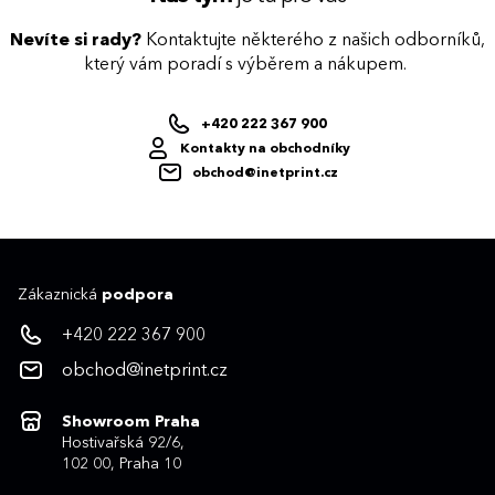
Nevíte si rady?
Kontaktujte některého z našich odborníků,
který vám poradí s výběrem a nákupem.
+420 222 367 900
Kontakty na obchodníky
obchod@inetprint.cz
Zákaznická
podpora
+420 222 367 900
obchod@inetprint.cz
Showroom Praha
Hostivařská 92/6,
102 00, Praha 10