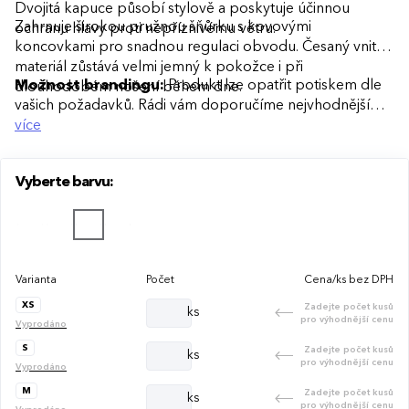
Dvojitá kapuce působí stylově a poskytuje účinnou
Zahrnuje širokou pružnou šňůrku s kovovými
ochranu hlavy proti nepříznivému větru.
koncovkami pro snadnou regulaci obvodu. Česaný vnitřní
materiál zůstává velmi jemný k pokožce i při
Možnost brandingu:
Produkt lze opatřit potiskem dle
dlouhodobém nošení během dne.
vašich požadavků. Rádi vám doporučíme nejvhodnější
technologii potisku s ohledem na design i váš rozpočet.
více
Vyberte barvu:
Varianta
Počet
Cena/ks bez DPH
XS
Zadejte počet kusů
ks
pro výhodnější cenu
Vyprodáno
S
Zadejte počet kusů
ks
pro výhodnější cenu
Vyprodáno
M
Zadejte počet kusů
ks
pro výhodnější cenu