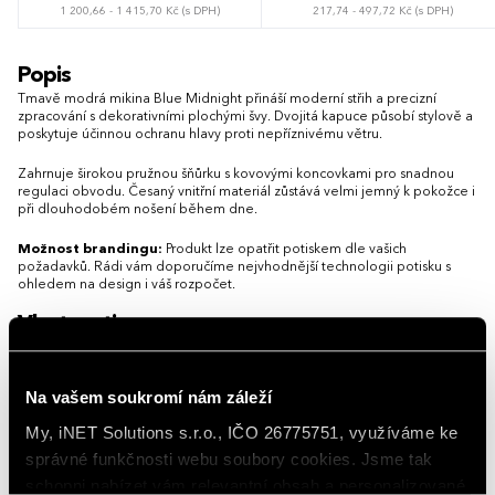
1 200,66 - 1 415,70 Kč (s DPH)
217,74 - 497,72 Kč (s DPH)
S
M
L
XL
XXL
3XL
XS
S
M
L
XL
XXL
3XL
Popis
4XL
5XL
Tmavě modrá mikina Blue Midnight přináší moderní střih a precizní
zpracování s dekorativními plochými švy. Dvojitá kapuce působí stylově a
poskytuje účinnou ochranu hlavy proti nepříznivému větru.
Zahrnuje širokou pružnou šňůrku s kovovými koncovkami pro snadnou
regulaci obvodu. Česaný vnitřní materiál zůstává velmi jemný k pokožce i
při dlouhodobém nošení během dne.
Možnost brandingu:
Produkt lze opatřit potiskem dle vašich
požadavků. Rádi vám doporučíme nejvhodnější technologii potisku s
ohledem na design i váš rozpočet.
Vlastnosti
Gramáž
280 g/m²
Na vašem soukromí nám záleží
Hlavní barva
Blue Midnight
My, iNET Solutions s.r.o., IČO 26775751, využíváme ke
správné funkčnosti webu soubory cookies. Jsme tak
Materiál
bavlna 80 %, polyester 20 %
schopni nabízet vám relevantní obsah a personalizované