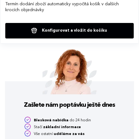
Termín dodání zboží automaticky vypočítá košík v dalších
krocích objednávky
Konfigurovat a vložit do košíku
Zašlete nám poptávku
ještě dnes
Blesková nabídka
do 24 hodin
Stačí
základní informace
Vše ostatní
uděláme za vás