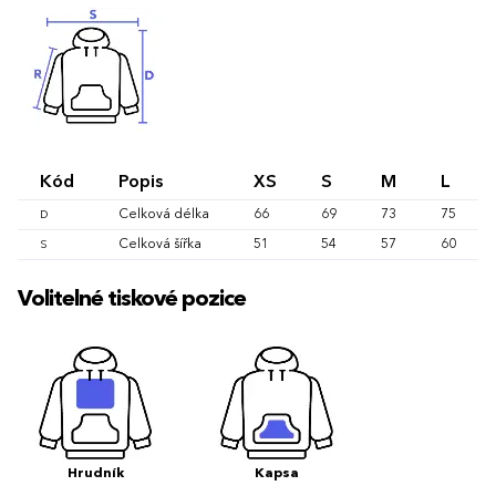
Kód
Popis
XS
S
M
L
Celková délka
66
69
73
75
D
Celková šířka
51
54
57
60
S
Volitelné tiskové pozice
Hrudník
Kapsa