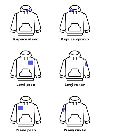
Kapuce vlevo
Kapuce vpravo
Levé prso
Levý rukáv
Pravé prso
Pravý rukáv