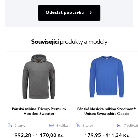
Odeslat poptávku
Související
produkty a modely
Pánská mikina Tricorp Premium
Pánská klasická mikina Stedman®
Hooded Sweater
Unisex Sweatshirt Classic
2 barvy
8 velikostí
6 barev
7 velikostí
992,28 - 1 170,00 Kč
179,95 - 411,34 Kč