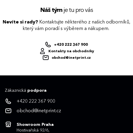
Náš tým
je tu pro vás
Nevíte si rady?
Kontaktujte některého z našich odborníků,
který vám poradí s výběrem a nákupem.
+420 222 367 900
Kontakty na obchodníky
obchod@inetprint.cz
Zákaznická
podpora
+420 222 367 900
obchod@inetprint.cz
Showroom Praha
Hostivařská 92/6,