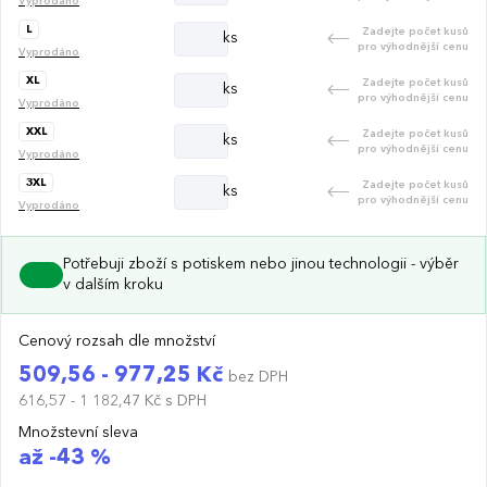
Vyprodáno
L
Zadejte počet kusů
ks
pro výhodnější cenu
Vyprodáno
XL
Zadejte počet kusů
ks
pro výhodnější cenu
Vyprodáno
XXL
Zadejte počet kusů
ks
pro výhodnější cenu
Vyprodáno
3XL
Zadejte počet kusů
ks
pro výhodnější cenu
Vyprodáno
Potřebuji zboží s potiskem nebo jinou technologii - výběr
v dalším kroku
Cenový rozsah dle množství
509,56 - 977,25 Kč
bez DPH
616,57 - 1 182,47 Kč
s DPH
Množstevní sleva
až -43 %