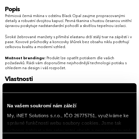
S
M
L
XL
XXL
3XL
XS
S
M
L
XL
XXL
3XL
Popis
4XL
5XL
Prémiová černá mikina v odstínu Black Opal zaujme propracovanými
detaily a robustní dvojitou kapucí. Pevná tkanina s hustou česanou vnitřní
úpravou poskytuje nadstandardní pohodlí a skvělou tepelnou izolaci.
Široké žebrované manžety s příměsí elastanu drží stálý tvar na zápěstí i v
pase. Kovové průchodky a koncovky šňůrek bez obsahu niklu podtrhují
celkovou kvalitu a moderní vzhled.
Možnost brandingu:
Produkt lze opatřit potiskem dle vašich
požadavků. Rádi vám doporučíme nejvhodnější technologii potisku s
ohledem na design i váš rozpočet.
Vlastnosti
Gramáž
280 g/m²
Na vašem soukromí nám záleží
Hlavní barva
Black Opal
My, iNET Solutions s.r.o., IČO 26775751, využíváme ke
Materiál
bavlna 80 %, polyester 20 %
správné funkčnosti webu soubory cookies. Jsme tak
schopni nabízet vám relevantní obsah a personalizované
Země původu
Pákistán
nabídky nejen na webu, ale i na sociálních sítích a