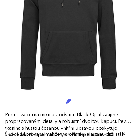
Prémiová černá mikina v odstínu Black Opal zaujme
propracovanými detaily a robustní dvojitou kapucí. Pevná
tkanina s hustou česanou vnitřní úpravou poskytuje
Široké žebrované manžety s příměsí elastanu drží stálý
nadstandardní pohodlí a skvělou tepelnou izolaci.