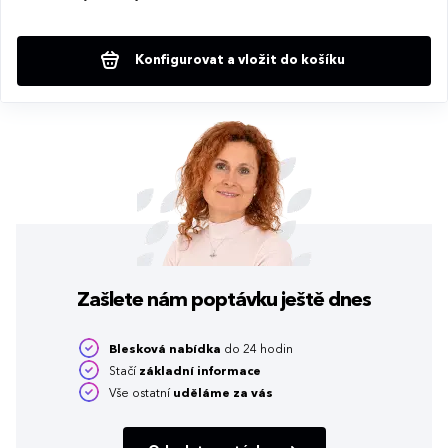
Konfigurovat a vložit do košíku
Zašlete nám poptávku
ještě dnes
Blesková nabídka
do 24 hodin
Stačí
základní informace
Vše ostatní
uděláme za vás