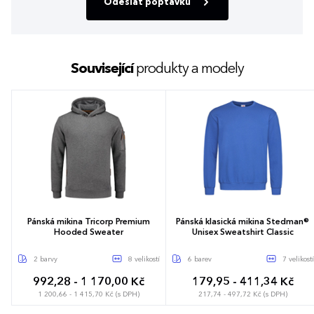
Odeslat poptávku
Související
produkty a modely
Pánská mikina Tricorp Premium
Pánská klasická mikina Stedman®
Hooded Sweater
Unisex Sweatshirt Classic
2 barvy
8 velikostí
6 barev
7 velikostí
992,28 - 1 170,00 Kč
179,95 - 411,34 Kč
1 200,66 - 1 415,70 Kč (s DPH)
217,74 - 497,72 Kč (s DPH)