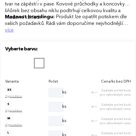
tvar na zápěstí i v pase. Kovové průchodky a koncovky
šňůrek bez obsahu niklu podtrhují celkovou kvalitu a
Možnost brandingu:
Produkt lze opatřit potiskem dle
moderní vzhled.
vašich požadavků. Rádi vám doporučíme nejvhodnější
technologii potisku s ohledem na design i váš rozpočet.
více
Vyberte barvu:
Varianta
Počet
Cena/ks bez DPH
XS
Zadejte počet kusů
ks
pro výhodnější cenu
Vyprodáno
S
Zadejte počet kusů
ks
pro výhodnější cenu
Vyprodáno
M
Zadejte počet kusů
ks
pro výhodnější cenu
Vyprodáno
L
Zadejte počet kusů
ks