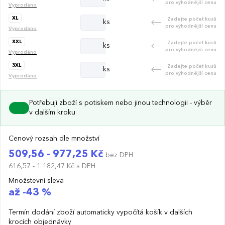
pro výhodnější cenu
Vyprodáno
XL
Zadejte počet kusů
ks
pro výhodnější cenu
Vyprodáno
XXL
Zadejte počet kusů
ks
pro výhodnější cenu
Vyprodáno
3XL
Zadejte počet kusů
ks
pro výhodnější cenu
Vyprodáno
Potřebuji zboží s potiskem nebo jinou technologii - výběr
v dalším kroku
Cenový rozsah dle množství
509,56 - 977,25 Kč
bez DPH
616,57 - 1 182,47 Kč
s DPH
Množstevní sleva
až -43 %
Termín dodání zboží automaticky vypočítá košík v dalších
krocích objednávky