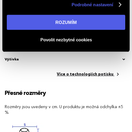
Značka
Stedman®
Podrobné nastavení
v reklamní síti na ostatních webech. Kliknutím na tlačítko
„ROZUMÍM“ souhlasíte s používáním cookies. Pro více
Kód produktu
2.449859.245
informací navštivte naši stránku
zásadách ochrany
ROZUMÍM
osobních údajů
.
Možnosti potisku
Povolit nezbytné cookies
Potisk textilu
Výšivka
Více o technologiích potisku
Přesné rozměry
Rozměry jsou uvedeny v cm. U produktu je možná odchylka ±5
%.