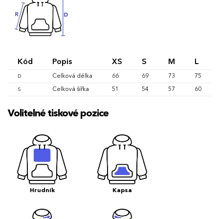
Kód
Popis
XS
S
M
L
Celková délka
66
69
73
75
D
Celková šířka
51
54
57
60
S
Volitelné tiskové pozice
Hrudník
Kapsa