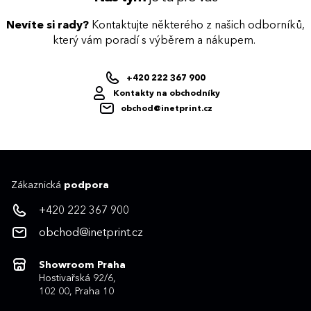
Nevíte si rady?
Kontaktujte některého z našich odborníků,
který vám poradí s výběrem a nákupem.
+420 222 367 900
Kontakty na obchodníky
obchod@inetprint.cz
Zákaznická
podpora
+420 222 367 900
obchod@inetprint.cz
Showroom Praha
Hostivařská 92/6,
102 00, Praha 10