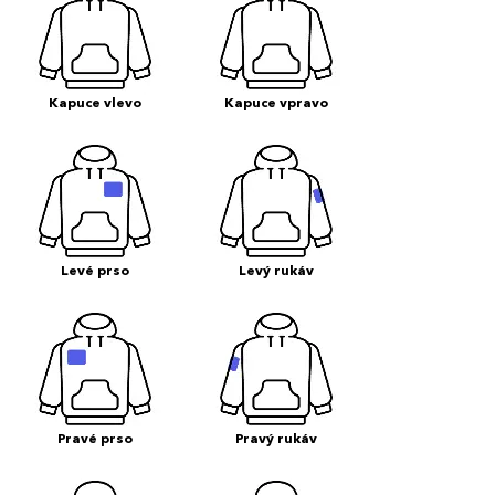
Kapuce vlevo
Kapuce vpravo
Levé prso
Levý rukáv
Pravé prso
Pravý rukáv