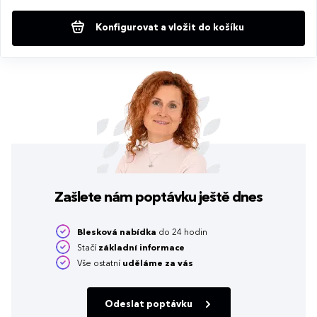
Konfigurovat a vložit do košíku
Zašlete nám poptávku
ještě dnes
Blesková nabídka
do 24 hodin
Stačí
základní informace
Vše ostatní
uděláme za vás
Odeslat poptávku