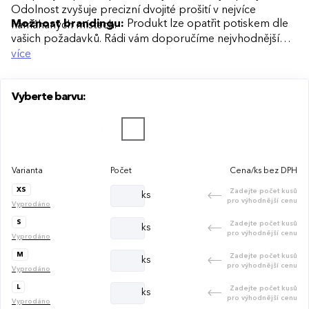
Odolnost zvyšuje precizní dvojité prošití v nejvíce
Možnost brandingu:
Produkt lze opatřit potiskem dle
namáhaných místech.
vašich požadavků. Rádi vám doporučíme nejvhodnější
technologii potisku s ohledem na design i váš rozpočet.
více
Vyberte barvu:
Varianta
Počet
Cena/ks bez DPH
XS
Zadejte počet kusů
ks
pro výhodnější cenu
Vyprodáno
S
Zadejte počet kusů
ks
pro výhodnější cenu
Vyprodáno
M
Zadejte počet kusů
ks
pro výhodnější cenu
Vyprodáno
L
Zadejte počet kusů
ks
pro výhodnější cenu
Vyprodáno