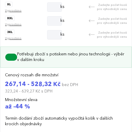
XL
Zadejte počet kusů
ks
pro výhodnější cenu
Vyprodáno
XXL
Zadejte počet kusů
ks
pro výhodnější cenu
Vyprodáno
3XL
Zadejte počet kusů
ks
pro výhodnější cenu
Vyprodáno
Potřebuji zboží s potiskem nebo jinou technologii - výběr
v dalším kroku
Cenový rozsah dle množství
267,14 - 528,32 Kč
bez DPH
323,24 - 639,27 Kč
s DPH
Množstevní sleva
až -44 %
Termín dodání zboží automaticky vypočítá košík v dalších
krocích objednávky