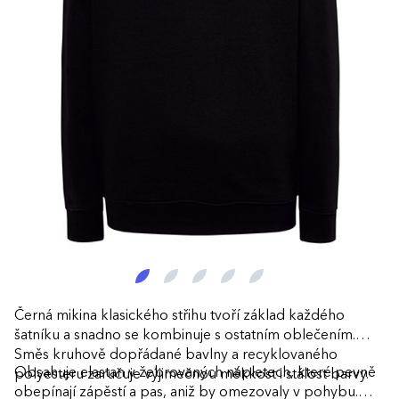
Černá mikina klasického střihu tvoří základ každého
šatníku a snadno se kombinuje s ostatním oblečením.
Směs kruhově dopřádané bavlny a recyklovaného
Obsahuje elastan v žebrovaných nápletech, které pevně
polyesteru zaručuje výjimečnou měkkost i stálost barvy.
obepínají zápěstí a pas, aniž by omezovaly v pohybu.