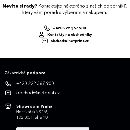
Nevíte si rady?
Kontaktujte některého z našich odborníků,
který vám poradí s výběrem a nákupem.
+420 222 367 900
Kontakty na obchodníky
obchod@inetprint.cz
Zákaznická
podpora
+420 222 367 900
obchod@inetprint.cz
Showroom Praha
Hostivařská 92/6,
102 00, Praha 10