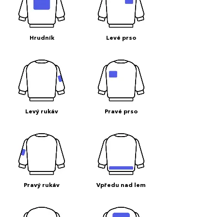
Hrudník
Levé prso
Levý rukáv
Pravé prso
Pravý rukáv
Vpředu nad lem