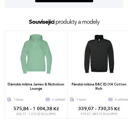
Související
produkty a modely
Dámská mikina James & Nicholson
Pánská mikina B&C ID.004 Cotton
Lounge
Rich
7 barev
6 velikostí
5 barev
6 velikostí
575,84 - 1 004,38 Kč
339,07 - 730,35 Kč
696,77 - 1 215,30 Kč (s DPH)
410,27 - 883,72 Kč (s DPH)