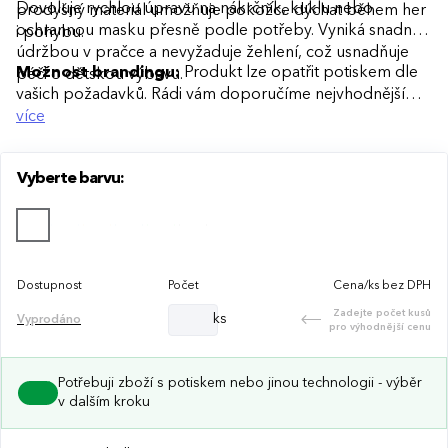
Dovoluje rychlou úpravu na nákrčník, kuklu nebo
prodyšný materiál umožňuje pokožce dýchat během her
ochrannou masku přesně podle potřeby. Vyniká snadnou
i pohybu.
údržbou v pračce a nevyžaduje žehlení, což usnadňuje
Možnost brandingu:
Produkt lze opatřit potiskem dle
péči o dětskou výbavu.
vašich požadavků. Rádi vám doporučíme nejvhodnější
technologii potisku s ohledem na design i váš rozpočet.
více
Vyberte barvu:
Dostupnost
Počet
Cena/ks bez DPH
Zadejte počet kusů
ks
Vyprodáno
pro výhodnější cenu
Potřebuji zboží s potiskem nebo jinou technologii - výběr
v dalším kroku