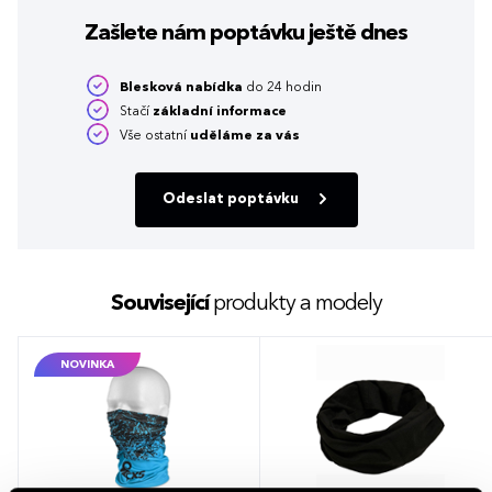
Zašlete nám poptávku
ještě dnes
Blesková nabídka
do 24 hodin
Stačí
základní informace
Vše ostatní
uděláme za vás
Odeslat poptávku
Související
produkty a modely
NOVINKA