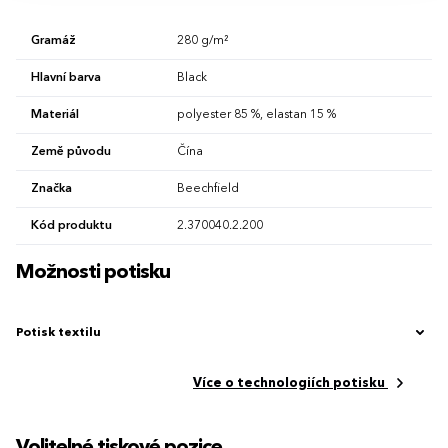
Gramáž
280 g/m²
Hlavní barva
Black
Materiál
polyester 85 %, elastan 15 %
Země původu
Čína
Značka
Beechfield
Kód produktu
2.370040.2.200
Možnosti potisku
Potisk textilu
Více o technologiích potisku
Volitelné tiskové pozice