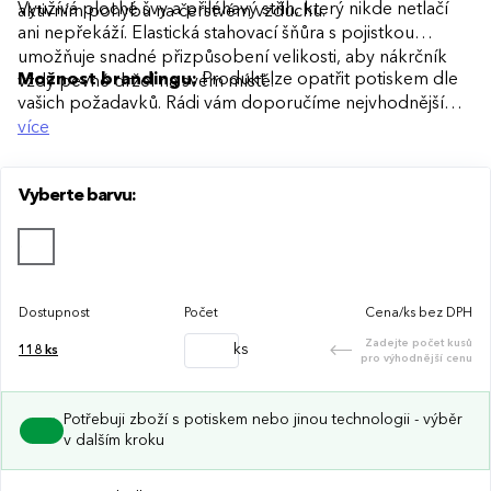
Využívá ploché švy a přiléhavý střih, který nikde netlačí
aktivním pohybu na čerstvém vzduchu.
ani nepřekáží. Elastická stahovací šňůra s pojistkou
umožňuje snadné přizpůsobení velikosti, aby nákrčník
Možnost brandingu:
Produkt lze opatřit potiskem dle
vždy pevně držel na svém místě.
vašich požadavků. Rádi vám doporučíme nejvhodnější
technologii potisku s ohledem na design i váš rozpočet.
více
Vyberte barvu:
Dostupnost
Počet
Cena/ks bez DPH
Zadejte počet kusů
ks
118
ks
pro výhodnější cenu
Potřebuji zboží s potiskem nebo jinou technologii - výběr
v dalším kroku