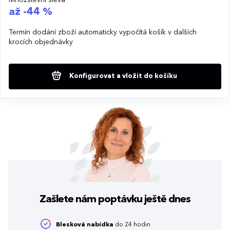
až -44 %
Termín dodání zboží automaticky vypočítá košík v dalších
krocích objednávky
Konfigurovat a vložit do košíku
Zašlete nám poptávku
ještě dnes
Blesková nabídka
do 24 hodin