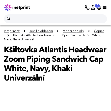
0
Inetprint.cz
Textil a oblečení
Módní doplňky
Čepice
Kšiltovka Atlantis Headwear Zoom Piping Sandwich Cap White,
Navy, Khaki Univerzální
Kšiltovka Atlantis Headwear
Zoom Piping Sandwich Cap
White, Navy, Khaki
Univerzální