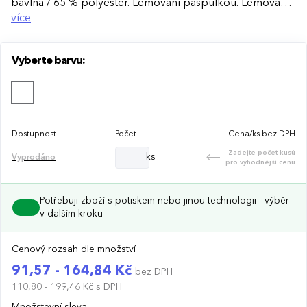
bavlna / 65 % polyester. Lemování paspulkou. Lemování
na zavírání. Kontrastní kšilt. Obšité větrací otvory.
více
Strukturovaný přední panel. Předohnutý kšilt. 4 prošití na
kšiltu.
Vyberte barvu:
Dostupnost
Počet
Cena/ks bez DPH
Zadejte počet kusů
ks
Vyprodáno
pro výhodnější cenu
Potřebuji zboží s potiskem nebo jinou technologii - výběr
v dalším kroku
Cenový rozsah dle množství
91,57 - 164,84 Kč
bez DPH
110,80 - 199,46 Kč
s DPH
Množstevní sleva