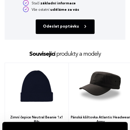
Stačí
základní informace
Vše ostatní
uděláme za vás
Odeslat poptávku
Související
produkty a modely
Zimní čepice Neutral Beanie 1x1
Pánská kšiltovka Atlantis Headwear
Rib
Army