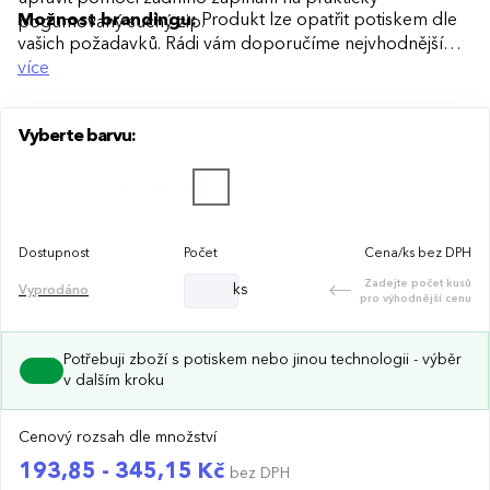
Možnost brandingu:
Produkt lze opatřit potiskem dle
pogumovaný suchý zip.
vašich požadavků. Rádi vám doporučíme nejvhodnější
technologii potisku s ohledem na design i váš rozpočet.
více
Vyberte barvu:
Dostupnost
Počet
Cena/ks bez DPH
Zadejte počet kusů
ks
Vyprodáno
pro výhodnější cenu
Potřebuji zboží s potiskem nebo jinou technologii - výběr
v dalším kroku
Cenový rozsah dle množství
193,85 - 345,15 Kč
bez DPH