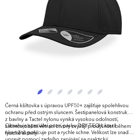
Černá kšiltovka s úpravou UPF50+ zajišťuje spolehlivou
ochranu před ostrým sluncem. Šestipanelová konstrukce
z bavlny a Tactel nylonu vyniká vysokou odolností,
Obsahuje speciální potní pásku DRY-TECH, která
zatímco obšité větrací otvory zvyšují prodyšnost během
okamžitě pohlcuje pot a rychle schne. Velikost lze snadno
fyzické aktivity.
upravit pomocí zadního zapínání na praktický