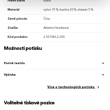
Hlavní barva
Black
Materiál
nylon 75 %, bavlna 20 %, elastan 5 %
Země původu
Čína
Značka
Atlantis Headwear
Kód produktu
2.357046.2.200
Možnosti potisku
Potisk textilu
Výšivka
Více o technologiích potisku
Volitelné tiskové pozice