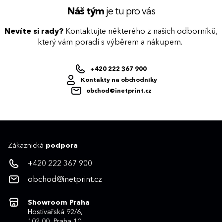
Náš tým
je tu pro vás
Nevíte si rady?
Kontaktujte některého z našich odborníků,
který vám poradí s výběrem a nákupem.
+420 222 367 900
Kontakty na obchodníky
obchod@inetprint.cz
Zákaznická
podpora
+420 222 367 900
obchod@inetprint.cz
Showroom Praha
Hostivařská 92/6,
102 00, Praha 10