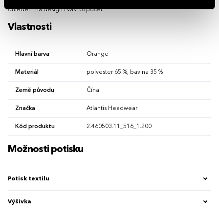
požadavků. Rádi vám doporučíme nejvhodnější technologii potisku s
ohledem na design i váš rozpočet.
Vlastnosti
Hlavní barva
Orange
Materiál
polyester 65 %, bavlna 35 %
Země původu
Čína
Značka
Atlantis Headwear
Kód produktu
2.460503.11_516_1.200
Možnosti potisku
Potisk textilu
Výšivka