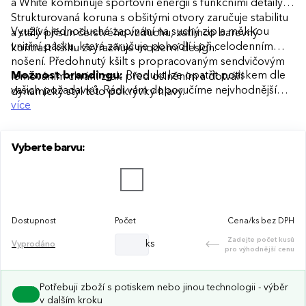
a White kombinuje sportovní energii s funkčními detaily.
Strukturovaná koruna s obšitými otvory zaručuje stabilitu
Využívá jednoduché zapínání na suchý zip a měkkou
a stálý přísun čerstvého vzduchu, zatímco barevný
vnitřní pásku, která zaručuje pohodlí i při celodenním
kontrast kšiltu zvýrazňuje moderní design.
nošení. Předohnutý kšilt s propracovaným sendvičovým
Možnost brandingu:
Produkt lze opatřit potiskem dle
lemováním chrání zrak před oslněním a dotváří
vašich požadavků. Rádi vám doporučíme nejvhodnější
dynamický styl této pokrývky hlavy.
technologii potisku s ohledem na design i váš rozpočet.
více
Vyberte barvu:
Dostupnost
Počet
Cena/ks bez DPH
Zadejte počet kusů
ks
Vyprodáno
pro výhodnější cenu
Potřebuji zboží s potiskem nebo jinou technologii - výběr
v dalším kroku