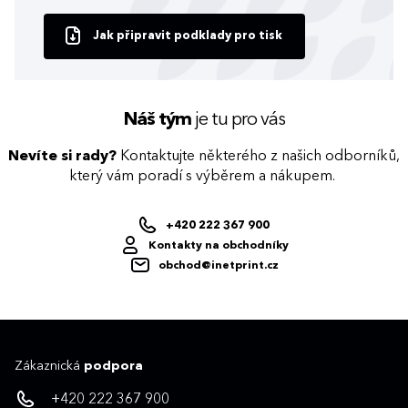
Jak připravit podklady pro tisk
Náš tým
je tu pro vás
Nevíte si rady?
Kontaktujte některého z našich odborníků,
který vám poradí s výběrem a nákupem.
+420 222 367 900
Kontakty na obchodníky
obchod@inetprint.cz
Zákaznická
podpora
+420 222 367 900