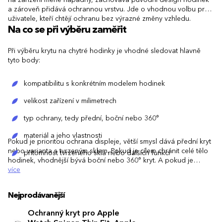
a zároveň přidává ochrannou vrstvu. Jde o vhodnou volbu pro
uživatele, kteří chtějí ochranu bez výrazné změny vzhledu.
Na co se při výběru zaměřit
Při výběru krytu na chytré hodinky je vhodné sledovat hlavně
tyto body:
kompatibilitu s konkrétním modelem hodinek
velikost zařízení v milimetrech
typ ochrany, tedy přední, boční nebo 360°
materiál a jeho vlastnosti
Pokud je prioritou ochrana displeje, větší smysl dává přední kryt
nebo varianta s tvrzeným sklem. Pokud je cílem chránit celé tělo
přítomnost tvrzeného skla nebo dalších funkcí
hodinek, vhodnější bývá boční nebo 360° kryt. A pokud je
důležitý i vzhled, vyplatí se vybírat podle barvy a stylu
více
barvu a celkový vzhled
provedení.
Nejprodávanější
Ochranný kryt pro Apple