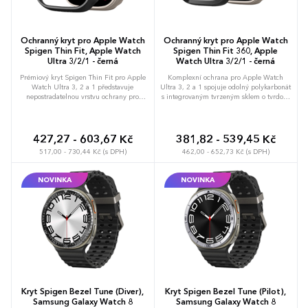
váš rozpočet.
Ochranný kryt pro Apple Watch
Ochranný kryt pro Apple Watch
Spigen Thin Fit, Apple Watch
Spigen Thin Fit 360, Apple
Ultra 3/2/1 - černá
Watch Ultra 3/2/1 - černá
Prémiový kryt Spigen Thin Fit pro Apple
Komplexní ochrana pro Apple Watch
Watch Ultra 3, 2 a 1 představuje
Ultra 3, 2 a 1 spojuje odolný polykarbonát
nepostradatelnou vrstvu ochrany pro
s integrovaným tvrzeným sklem o tvrdosti
robustní konstrukci těchto outdoorových
9H. Precizní konstrukce kryje celé tělo
hodinek. Pevný polykarbonátový výlisek
hodinek i displej před nárazy, škrábanci a
přesně dosedá na tělo zařízení a vytváří
každodenním opotřebením. Zachovává
štít proti nechtěnému poškrábání během
plnou citlivost dotykového displeje a
427,27 - 603,67 Kč
381,82 - 539,45 Kč
sportovních aktivit i běžného dne.
umožňuje neomezený přístup ke všem
517,00 - 730,44 Kč (s DPH)
462,00 - 652,73 Kč (s DPH)
Zachovává snadný přístup k Action
funkcím i ovládacím prvkům.
tlačítku i korunce a nijak neomezuje
Minimalistický černý design nenarušuje
funkčnost integrovaných senzorů.
profil hodinek a zajišťuje dlouhou
NOVINKA
NOVINKA
Minimalistické provedení podtrhuje
životnost zařízení i v náročných
technický vzhled hodinek Ultra a zároveň
podmínkách. Možnost brandingu: Produkt
zabraňuje poškození hran ciferníku při
lze opatřit potiskem dle vašich požadavků.
kontaktu s tvrdými povrchy. Možnost
Rádi vám doporučíme nejvhodnější
brandingu: Produkt lze opatřit potiskem
technologii potisku s ohledem na design i
dle vašich požadavků. Rádi vám
váš rozpočet.
doporučíme nejvhodnější technologii
potisku s ohledem na design i váš
rozpočet.
Kryt Spigen Bezel Tune (Diver),
Kryt Spigen Bezel Tune (Pilot),
Samsung Galaxy Watch 8
Samsung Galaxy Watch 8