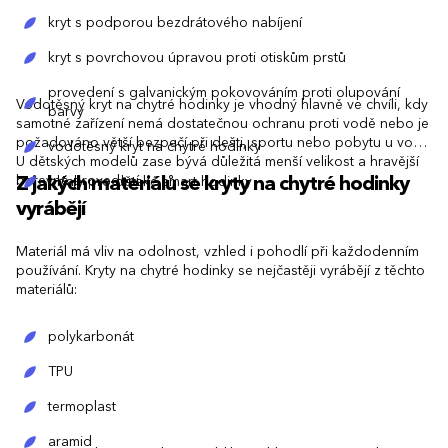
kryt s podporou bezdrátového nabíjení
kryt s povrchovou úpravou proti otiskům prstů
provedení s galvanickým pokovováním proti olupování
Vodotěsný kryt na chytré hodinky je vhodný hlavně ve chvíli, kdy
barvy
samotné zařízení nemá dostatečnou ochranu proti vodě nebo je
požadováno větší bezpečí při dešti, sportu nebo pobytu u vody.
vodotěsný kryt na chytré hodinky
U dětských modelů zase bývá důležitá menší velikost a hravější
barevné provedení.
Z jakých materiálů se kryty na chytré hodinky
obaly pro dětské smart hodinky
vyrábějí
Materiál má vliv na odolnost, vzhled i pohodlí při každodenním
používání. Kryty na chytré hodinky se nejčastěji vyrábějí z těchto
materiálů:
polykarbonát
TPU
termoplast
aramid