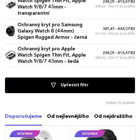
Watch Spigen Thin Fit, Apple
296,05 - 416,67 Kč
Watch 9/8/7 45mm -
358,22 - 504,17 Kč (s DPH)
transparentní
Ochranný kryt pro Samsung
345,45 - 488,07 Kč
Galaxy Watch 8 (44mm)
417,99 - 590,56 Kč (s DPH)
Spigen Rugged Armor - černá
Ochranný kryt pro Apple
296,05 - 416,67 Kč
Watch Spigen Thin Fit, Apple
358,22 - 504,17 Kč (s DPH)
Watch 9/8/7 45mm - šedá
Upřesnit filtr
Celkem 72 produktů
Doporučujeme
Od nejlevnějšího
Od nejdražšího
NOVINKA
NOVINKA