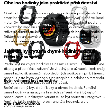
Obal na hodinky jako praktické příslušenství
Obal na hodinky patří mezi často vyhledávané příslušenství ke
smart hodinkám i sporttesterům. V nabídce bývají různé velikosti,
materiály i barevná provedení, takže je možné vybírat podle
konkrétního modelu i podle požadovaného vzhledu. Důležitou
roli hraje hlavně to, zda má kryt chránit jen tělo hodinek, nebo i
Právě podle konstrukce se jednotlivé kryty na hodinky nejvíce liší.
displej.
Některé chrání hlavně přední část, jiné boky a další poskytují
ochranu celému zařízení.
Jaké druhy krytů na chytré hodinky existují
Přední kryt na hodinky
Přední kryt na chytré hodinky se nasazuje svrchu a chrání hlavně
displej a přední část zařízení. Je vhodný pro uživatele, kteří chtějí
omezit riziko škrábanců nebo drobných poškození při běžném
nošení. Často bývá vyroben z pružnějšího a odolného materiálu,
Boční ochranný kryt na hodinky
aby se dal snadno nasazovat i sundávat.
Boční ochranný kryt chrání boky a obvod hodinek. Pomáhá
omezit oděrky a nárazy na hranách zařízení, které bývají při
nošení časté. U některých variant může být součástí i integrovaný
řemínek, takže nejde jen o ochranu těla hodinek, ale o
Kryt s 360° ochranou
komplexnější řešení.