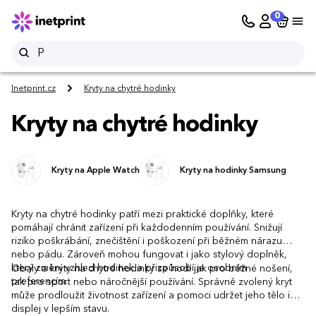
0
Inetprint.cz
Kryty na chytré hodinky
Kryty na chytré hodinky
Kryty na Apple Watch
Kryty na hodinky Samsung
Kryty na chytré hodinky patří mezi praktické doplňky, které
pomáhají chránit zařízení při každodenním používání. Snižují
riziko poškrábání, znečištění i poškození při běžném nárazu
nebo pádu. Zároveň mohou fungovat i jako stylový doplněk,
který změní vzhled hodinek a přizpůsobí je osobním
Obaly a kryty na chytré hodinky se hodí jak pro běžné nošení,
preferencím.
tak pro sport nebo náročnější používání. Správně zvolený kryt
může prodloužit životnost zařízení a pomoci udržet jeho tělo i
displej v lepším stavu.