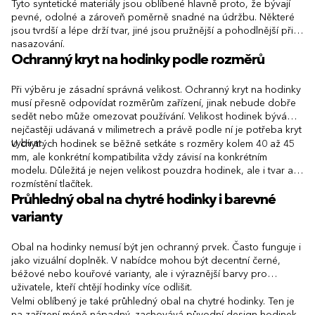
Tyto syntetické materiály jsou oblíbené hlavně proto, že bývají
pevné, odolné a zároveň poměrně snadné na údržbu. Některé
jsou tvrdší a lépe drží tvar, jiné jsou pružnější a pohodlnější při
nasazování.
Ochranný kryt na hodinky podle rozměrů
Při výběru je zásadní správná velikost. Ochranný kryt na hodinky
musí přesně odpovídat rozměrům zařízení, jinak nebude dobře
sedět nebo může omezovat používání. Velikost hodinek bývá
nejčastěji udávaná v milimetrech a právě podle ní je potřeba kryt
vybírat.
U chytrých hodinek se běžně setkáte s rozměry kolem 40 až 45
mm, ale konkrétní kompatibilita vždy závisí na konkrétním
modelu. Důležitá je nejen velikost pouzdra hodinek, ale i tvar a
rozmístění tlačítek.
Průhledný obal na chytré hodinky i barevné
varianty
Obal na hodinky nemusí být jen ochranný prvek. Často funguje i
jako vizuální doplněk. V nabídce mohou být decentní černé,
béžové nebo kouřové varianty, ale i výraznější barvy pro
uživatele, kteří chtějí hodinky více odlišit.
Velmi oblíbený je také průhledný obal na chytré hodinky. Ten je
na zařízení méně nápadný, zachovává původní design hodinek