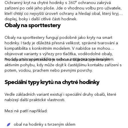
Ochranný kryt na chytré hodinky s 360° ochranou zakrývá
zařízení po celé jeho ploše. Jde o vhodnou volbu pro uživatele,
kteří chtějí co nejvyšší úroveň ochrany a hledají obal, který kryje
displej, boky i další citlivé části hodinek.
Obaly na sporttestery
Obaly na sporttestery fungují podobně jako kryty na smart
hodinky. I tady je důležitá přesná velikost, správné tvarování a
kompatibilita s konkrétním modelem. V nabídce se mohou
objevovat varianty s výřezy pro tlačítka, voděodolné obaly,
modely s tvrzeným sklíčkem nebo s integrovaným řemínkem.
Pro uživatele sporttesterů je ochrana důležitá zejména při
aktivním pohybu, kdy může dojít k častějšímu kontaktu zařízení s
potem, vodou, prachem nebo pevnými povrchy.
Speciální typy krytů na chytré hodinky
Vedle základních variant existují i speciální druhy obalů, které
nabízejí další praktické vlastnosti.
Mezi ně patří například:
obal na hodinky s tvrzeným sklem