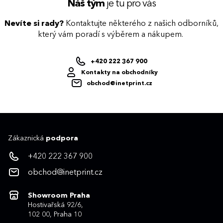
Náš tým
je tu pro vás
Nevíte si rady?
Kontaktujte některého z našich odborníků,
který vám poradí s výběrem a nákupem.
+420 222 367 900
Kontakty na obchodníky
obchod@inetprint.cz
Zákaznická
podpora
+420 222 367 900
obchod@inetprint.cz
Showroom Praha
Hostivařská 92/6,
102 00, Praha 10