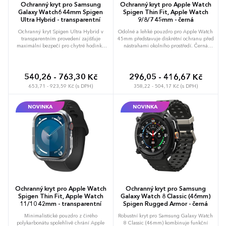
Ochranný kryt pro Samsung
Ochranný kryt pro Apple Watch
Galaxy Watch6 44mm Spigen
Spigen Thin Fit, Apple Watch
Ultra Hybrid - transparentní
9/8/7 45mm - černá
Ochranný kryt Spigen Ultra Hybrid v
Odolné a lehké pouzdro pro Apple Watch
transparentním provedení zajišťuje
45mm představuje diskrétní ochranu před
maximální bezpečí pro chytré hodinky
nástrahami okolního prostředí. Černá
Samsung Galaxy Watch6 44mm.
barva a precizní zpracování zaručují, že
Hybridní nárazuvzdorná konstrukce
kryt působí na těle hodinek naprosto
spojuje odolnost s lehkostí, přičemž
přirozeně. Předchází vzniku vrypů na
precizně tvarované výřezy ponechávají
hranách a chrání konstrukci při
540,26 - 763,30 Kč
296,05 - 416,67 Kč
plný přístup k senzoru tepu i ovládacím
náhodném kontaktu s tvrdými předměty.
653,71 - 923,59 Kč (s DPH)
358,22 - 504,17 Kč (s DPH)
tlačítkům. Zabraňuje poškození displeje
Štíhlý profil neomezuje pohyb zápěstí ani
pomocí zvýšených okrajů, které tvoří
používání digitální korunky a bočního
ochrannou bariéru proti nárazům. Pevný
tlačítka. Možnost brandingu: Produkt lze
NOVINKA
NOVINKA
polykarbonát chrání tělo hodinek před
opatřit potiskem dle vašich požadavků.
škrábanci a nečistotami, aniž by narušoval
Rádi vám doporučíme nejvhodnější
jejich původní vzhled nebo zvyšoval
technologii potisku s ohledem na design i
hmotnost. Možnost brandingu: Produkt lze
váš rozpočet.
opatřit potiskem dle vašich požadavků.
Rádi vám doporučíme nejvhodnější
technologii potisku s ohledem na design i
váš rozpočet.
Ochranný kryt pro Apple Watch
Ochranný kryt pro Samsung
Spigen Thin Fit, Apple Watch
Galaxy Watch 8 Classic (46mm)
11/10 42mm - transparentní
Spigen Rugged Armor - černá
Minimalistické pouzdro z čirého
Robustní kryt pro Samsung Galaxy Watch
polykarbonátu spolehlivě chrání Apple
8 Classic (46mm) kombinuje funkční