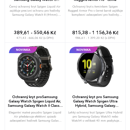
(44mm) - černá
Černý ochranný kryt Spigen Liquid Air
Ochranný kryt s řemínkem Spigen
zajišťuje precizní ochranu pro hodinky
Rugged Armor Pro v černé barvě zajišťuje
Samsung Galaxy Watch 8 (44mm).
komplexní zabezpečení pro hodinky
Použitý TPU materiál vyniká vysokou
Samsung Galaxy Watch7 (44mm). Odolný
flexibilitou a matný povrch eliminuje
TPU materiál s matnou úpravou a
nežádoucí odlesky i viditelnost nečistot.
stylovými prvky z uhlíkových vláken tlumí
Chrání citlivý displej před poškozením
dopady a chrání hrany hodinek před
389,61 - 550,46 Kč
815,38 - 1 156,36 Kč
vyvýšeným profilem hran a zachovává
oděrkami a jiným mechanickým
471,43 - 666,06 Kč (s DPH)
986,61 - 1 399,20 Kč (s DPH)
plnou funkčnost ovládacích prvků. Tvarově
poškozením. Ponechává volný přístup ke
přizpůsobená konstrukce nenavyšuje
všem ovládacím prvkům a senzorům,
hmotnost a spolehlivě tlumí nárazy při
čímž neomezuje sportovní ani zdravotní
NOVINKA
NOVINKA
každodenním používání. Možnost
funkce. Zvýšený lem kolem ciferníku
brandingu: Produkt lze opatřit potiskem
zabraňuje přímému kontaktu skla s
dle vašich požadavků. Rádi vám
podložkou a integrovaný pásek zaručuje
doporučíme nejvhodnější technologii
pevné upnutí za jakýchkoliv podmínek.
potisku s ohledem na design i váš
Možnost brandingu: Produkt lze opatřit
rozpočet.
potiskem dle vašich požadavků. Rádi vám
doporučíme nejvhodnější technologii
potisku s ohledem na design i váš
rozpočet.
Ochranný kryt proSamsung
Ochranný kryt pro Samsung
Galaxy Watch Spigen Liquid Air,
Galaxy Watch Spigen Ultra
Samsung Galaxy Watch 8 Classic
Hybrid, Samsung Galaxy
(46mm) - černá
Watch5/Watch4 40mm -
Elegantní matné pouzdro Spigen Liquid
Lehký ochranný kryt Spigen Ultra Hybrid
transparentní
Air představuje efektivní způsob
pro Samsung Galaxy Watch5 nebo
zabezpečení hodinek Samsung Galaxy
Watch4 o velikosti 40 mm poskytuje
Watch 8 Classic (46mm). Konstrukce z
nárazuvzdornou bariéru pro tělo hodinek.
kvalitního TPU materiálu zpevňuje tělo
Vysoce kvalitní polykarbonát zaručuje