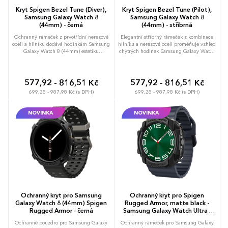
Kryt Spigen Bezel Tune (Diver),
Kryt Spigen Bezel Tune (Pilot),
Samsung Galaxy Watch 8
Samsung Galaxy Watch 8
(44mm) - černá
(44mm) - stříbrná
Ochranný rámeček z prvotřídní nerezové
Elegantní stříbrný rámeček z kombinace
oceli a hliníku dodává hodinkám Samsung
hliníku a nerezové oceli proměňuje vzhled
Galaxy Watch 8 (44mm) estetiku
chytrých hodinek Samsung Galaxy Watch
klasických potápěčských modelů.
8 (44mm) v nadčasový pilotní chronograf.
Dvouvrstvá konstrukce zvyšuje celkovou
Pevná konstrukce vytváří vyvýšený okraj
odolnost proti nárazům a efektivně chrání
kolem displeje, čímž minimalizuje riziko
displej před poškrábáním při každodenní
přímého poškození při kontaktu s tvrdými
577,92 - 816,51 Kč
577,92 - 816,51 Kč
manipulaci. Instaluje se snadno pomocí
povrchy. Umožňuje jednoduchou montáž
699,28 - 987,98 Kč (s DPH)
699,28 - 987,98 Kč (s DPH)
pevné oboustranné lepicí pásky, která
přímo na tělo hodinek pomocí speciální
zajišťuje stabilní uchycení bez rizika
lepicí vrstvy, která pevně drží a
uvolnění. Černé provedení s precizně
nezanechává stopy po odstranění. Precizní
NOVINKA
NOVINKA
vyfrézovanou stupnicí podtrhuje sportovní
zpracování kovových materiálů zaručuje
charakter a zvyšuje vizuální hodnotu
dlouhou životnost a stálost vzhledu i při
zařízení. Možnost brandingu: Produkt lze
náročném používání. Možnost brandingu:
opatřit potiskem dle vašich požadavků.
Produkt lze opatřit potiskem dle vašich
Rádi vám doporučíme nejvhodnější
požadavků. Rádi vám doporučíme
technologii potisku s ohledem na design i
nejvhodnější technologii potisku s
váš rozpočet.
ohledem na design i váš rozpočet.
Ochranný kryt pro Samsung
Ochranný kryt pro Spigen
Galaxy Watch 8 (44mm) Spigen
Rugged Armor, matte black -
Rugged Armor - černá
Samsung Galaxy Watch Ultra -
černá
Ochranné pouzdro pro Samsung Galaxy
Ochranný rámeček pro Samsung Galaxy