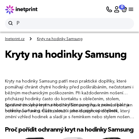
0
Inetprint.cz
Kryty na hodinky Samsung
Kryty na hodinky Samsung
Kryty na hodinky Samsung patří mezi praktické doplňky, které
pomáhají chránit chytré hodinky před poškrábáním, nečistotami i
běžným mechanickým poškozením. Při každodenním nošení
přicházejí hodinky často do kontaktu s oblečením, stolem,
sportovním vybavením nebo tvrdšími povrchy, a právě obal na
Správně zvolený kryt na hodinky Samsung navíc nemusí plnit jen
hodinky Samsung může pomoci omezit jejich opotřebení.
ochrannou funkci. Často slouží i jako designový doplněk, který
změní vzhled hodinek a sladí je s řemínkem nebo stylem nošení.
Proč pořídit ochranný kryt na hodinky Samsung