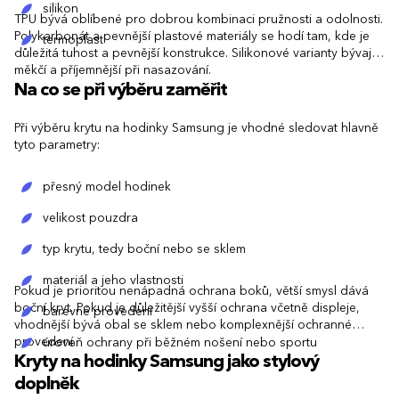
silikon
TPU bývá oblíbené pro dobrou kombinaci pružnosti a odolnosti.
Polykarbonát a pevnější plastové materiály se hodí tam, kde je
termoplast
důležitá tuhost a pevnější konstrukce. Silikonové varianty bývají
měkčí a příjemnější při nasazování.
Na co se při výběru zaměřit
Při výběru krytu na hodinky Samsung je vhodné sledovat hlavně
tyto parametry:
přesný model hodinek
velikost pouzdra
typ krytu, tedy boční nebo se sklem
materiál a jeho vlastnosti
Pokud je prioritou nenápadná ochrana boků, větší smysl dává
boční kryt. Pokud je důležitější vyšší ochrana včetně displeje,
barevné provedení
vhodnější bývá obal se sklem nebo komplexnější ochranné
provedení.
úroveň ochrany při běžném nošení nebo sportu
Kryty na hodinky Samsung jako stylový
doplněk