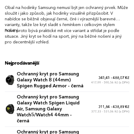
Obal na hodinky Samsung nemusí být jen ochranný prvek. Může
sloužit i jako způsob, jak hodinky vizuálně přizpůsobit. V
nabídce se běžně objevují černé, čiré i výraznější barevné
varianty, takže lze kryt sladit s řemínkem i celkovým stylem
nošení.
Právě proto bývá praktické mít více variant a střídat je podle
situace. Jiný kryt se hodí na sport, jiný na běžné nošení a jiný
pro decentnější vzhled.
Nejprodávanější
Ochranný kryt pro Samsung
345,45 - 488,07 Kč
Galaxy Watch 8 (44mm)
417,99 - 590,56 Kč (s DPH)
Spigen Rugged Armor - černá
Ochranný kryt pro Samsung
Galaxy Watch Spigen Liquid
311,84 - 438,89 Kč
Air, Samsung Galaxy
377,33 - 531,06 Kč (s DPH)
Watch5/Watch4 44mm -
černá
Ochranný kryt pro Samsung