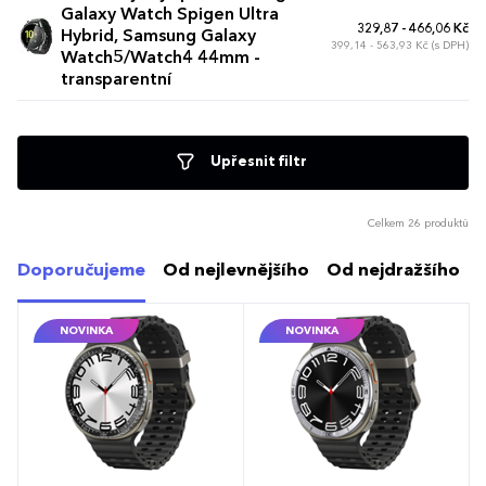
Galaxy Watch Spigen Ultra
329,87 - 466,06 Kč
Hybrid, Samsung Galaxy
399,14 - 563,93 Kč (s DPH)
Watch5/Watch4 44mm -
transparentní
Upřesnit filtr
Celkem 26 produktů
Doporučujeme
Od nejlevnějšího
Od nejdražšího
NOVINKA
NOVINKA