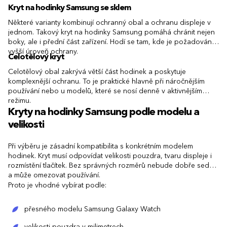
Kryt na hodinky Samsung se sklem
Některé varianty kombinují ochranný obal a ochranu displeje v
jednom. Takový kryt na hodinky Samsung pomáhá chránit nejen
boky, ale i přední část zařízení. Hodí se tam, kde je požadována
vyšší úroveň ochrany.
Celotělový kryt
Celotělový obal zakrývá větší část hodinek a poskytuje
komplexnější ochranu. To je praktické hlavně při náročnějším
používání nebo u modelů, které se nosí denně v aktivnějším
režimu.
Kryty na hodinky Samsung podle modelu a
velikosti
Při výběru je zásadní kompatibilita s konkrétním modelem
hodinek. Kryt musí odpovídat velikosti pouzdra, tvaru displeje i
rozmístění tlačítek. Bez správných rozměrů nebude dobře sedět
a může omezovat používání.
Proto je vhodné vybírat podle:
přesného modelu Samsung Galaxy Watch
velikosti pouzdra v milimetrech