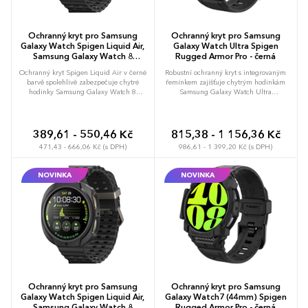
Ochranný kryt pro Samsung
Ochranný kryt pro Samsung
Galaxy Watch Spigen Liquid Air,
Galaxy Watch Ultra Spigen
Samsung Galaxy Watch 8
Rugged Armor Pro - černá
(40mm) - černá
Ochranný kryt Spigen Liquid Air v černé
Robustní ochranný kryt s integrovaným
barvě spolehlivě zabezpečuje chytré
řemínkem zajišťuje chytrým hodinkám
hodinky Samsung Galaxy Watch 8
Samsung Galaxy Watch Ultra
(40mm). Pružný TPU materiál s matnou
nekompromisní bezpečí v terénu i při
povrchovou úpravou nezvětšuje objem
sportu. Matný černý povrch s texturou
zařízení a účinně maskuje otisky prstů.
uhlíkových vláken dodává zařízení
Zabraňuje poškrábání displeje mírným
moderní industriální vzhled a účinně
389,61 - 550,46 Kč
815,38 - 1 156,36 Kč
přesahem okrajů a zachovává okamžitou
odolává otiskům prstů. Zvýšené okraje
471,43 - 666,06 Kč (s DPH)
986,61 - 1 399,20 Kč (s DPH)
odezvu bočních tlačítek. Tenký profil
rámečku chrání citlivý displej před
přesně kopíruje křivky hodinek a
přímým kontaktem s rovnými plochami a
usnadňuje každodenní manipulaci v
tlumí nárazy. Pružný TPU materiál v
NOVINKA
NOVINKA
náročných i běžných podmínkách.
kombinaci s precizním tvarováním
Možnost brandingu: Produkt lze opatřit
umožňuje plný přístup ke všem ovládacím
potiskem dle vašich požadavků. Rádi vám
prvkům a senzorům bez omezení
doporučíme nejvhodnější technologii
funkčnosti. Možnost brandingu: Produkt
potisku s ohledem na design i váš
lze opatřit potiskem dle vašich požadavků.
rozpočet.
Rádi vám doporučíme nejvhodnější
technologii potisku s ohledem na design i
váš rozpočet.
Ochranný kryt pro Samsung
Ochranný kryt pro Samsung
Galaxy Watch Spigen Liquid Air,
Galaxy Watch7 (44mm) Spigen
Samsung Galaxy Watch 8
Rugged Armor Pro - černá