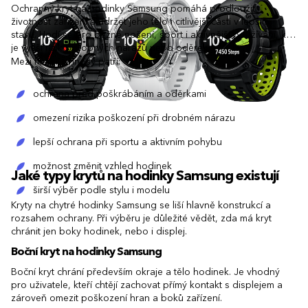
Ochranný kryt na hodinky Samsung pomáhá prodloužit
životnost zařízení a udržet jeho tělo i citlivější části v lepším
stavu. Hodí se pro běžné nošení, sport i aktivnější používání, kdy
je vyšší riziko drobných nárazů nebo oděrek.
Mezi hlavní přínosy patří:
ochrana před poškrábáním a oděrkami
omezení rizika poškození při drobném nárazu
lepší ochrana při sportu a aktivním pohybu
možnost změnit vzhled hodinek
Jaké typy krytů na hodinky Samsung existují
širší výběr podle stylu i modelu
Kryty na chytré hodinky Samsung se liší hlavně konstrukcí a
rozsahem ochrany. Při výběru je důležité vědět, zda má kryt
chránit jen boky hodinek, nebo i displej.
Boční kryt na hodinky Samsung
Boční kryt chrání především okraje a tělo hodinek. Je vhodný
pro uživatele, kteří chtějí zachovat přímý kontakt s displejem a
zároveň omezit poškození hran a boků zařízení.