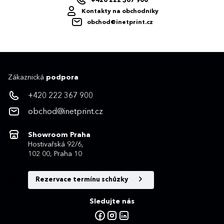
+420 222 367 900
Kontakty na obchodníky
obchod@inetprint.cz
Zákaznická
podpora
+420 222 367 900
obchod@inetprint.cz
Showroom Praha
Hostivařská 92/6,
102 00, Praha 10
Rezervace termínu schůzky
Sledujte nás