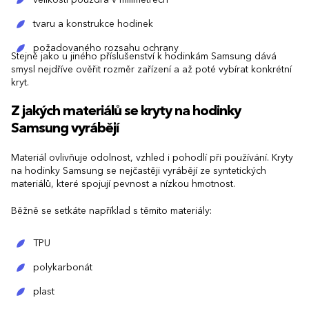
tvaru a konstrukce hodinek
požadovaného rozsahu ochrany
Stejně jako u jiného příslušenství k hodinkám Samsung dává
smysl nejdříve ověřit rozměr zařízení a až poté vybírat konkrétní
kryt.
Z jakých materiálů se kryty na hodinky
Samsung vyrábějí
Materiál ovlivňuje odolnost, vzhled i pohodlí při používání. Kryty
na hodinky Samsung se nejčastěji vyrábějí ze syntetických
materiálů, které spojují pevnost a nízkou hmotnost.
Běžně se setkáte například s těmito materiály:
TPU
polykarbonát
plast