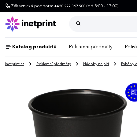
Zákaznická podpora:
(od 8:00 - 17:00)
+420 222 367 900
Katalog produktů
Reklamní předměty
Potisk
Inetprint.cz
Reklamní předměty
Nádoby na pití
Pohárky 