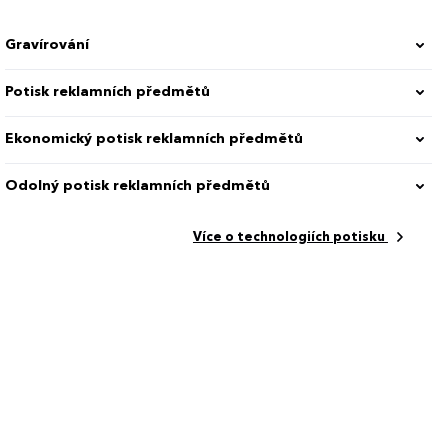
Gravírování
en 100 %
Potisk reklamních předmětů
Ekonomický potisk reklamních předmětů
Odolný potisk reklamních předmětů
9 cm
Více o technologiích potisku
3004.00