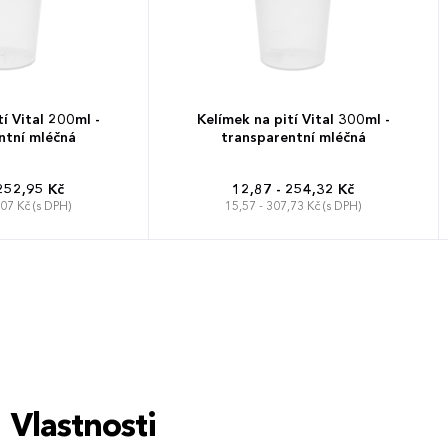
í Vital 200ml -
Kelímek na pití Vital 300ml -
ntní mléčná
transparentní mléčná
252,95 Kč
12,87 - 254,32 Kč
,07 Kč (s DPH)
15,57 - 307,73 Kč (s DPH)
Vlastnosti