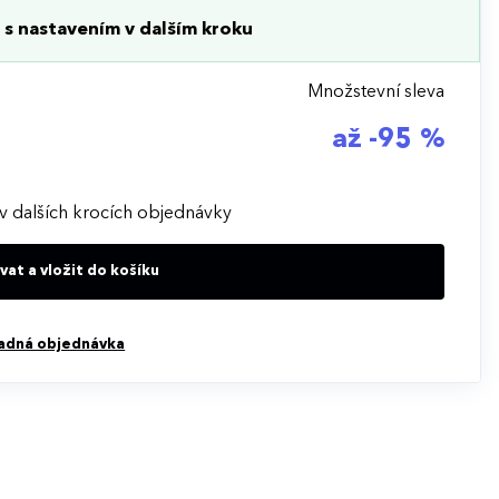
s nastavením v dalším kroku
Množstevní sleva
až -95 %
v dalších krocích objednávky
at a vložit do košíku
adná objednávka