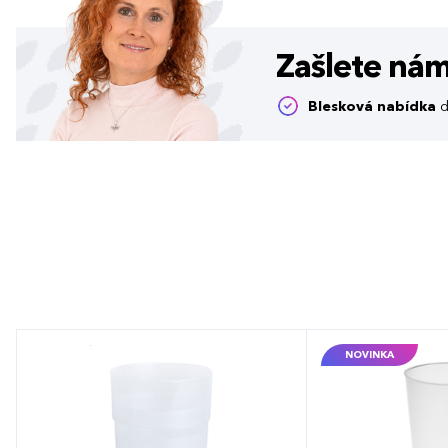
Zašlete ná
Blesková nabídka
d
NOVINKA