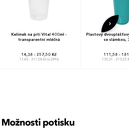
Kelímek na pití Vital 400ml -
Plastový dvouplášťov
transparentní mléčná
se slámkou, 
14,38 - 257,50 Kč
111,58 - 181
17,40 - 311,58 Kč (s DPH)
135,01 - 219,25 K
Možnosti potisku