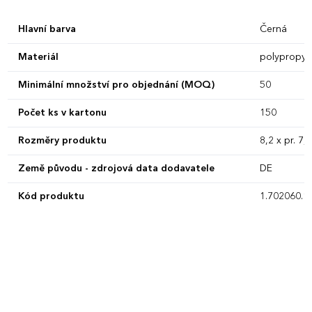
Hlavní barva
Černá
Materiál
polypropyl
Minimální množství pro objednání (MOQ)
50
Počet ks v kartonu
150
Rozměry produktu
8,2 x pr. 7,
Země původu - zdrojová data dodavatele
DE
Kód produktu
1.702060.1