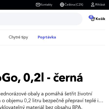
Kontakty
Čeština (CZK)
Přihlásit
0
Košík
Chytré tipy
Poptávka
Go, 0,2l - černá
 jednorázové obaly a pomáhá šetřit životní
 o objemu 0,2 litru bezpečně přepraví teplé i
yklovatelný materiál bez obsahu BPA.