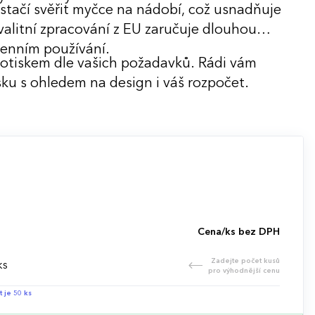
j stačí svěřit myčce na nádobí, což usnadňuje
alitní zpracování z EU zaručuje dlouhou
odenním používání.
potiskem dle vašich požadavků. Rádi vám
ku s ohledem na design i váš rozpočet.
Cena/ks bez DPH
Zadejte počet kusů
ks
pro výhodnější cenu
t je 50 ks