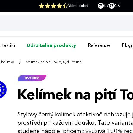
Velmi dobré
4.7
4.8
 textilu
Udržitelné produkty
Reference
Blog
a kelímky
Kelímek na pití ToGo, 0,2l - černá
NOVINKA
Kelímek na pití To
Stylový černý kelímek efektivně nahrazuje
prostředí při každém doušku. Tato varianta
studené nápoje, přičemž využívá 100% rec