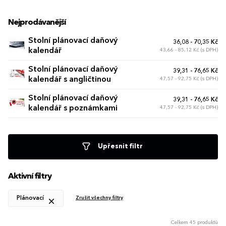
Nejprodávanější
Stolní plánovací daňový
36,08 - 70,35 Kč
kalendář
43,66 - 85,12 Kč (s DPH)
Stolní plánovací daňový
39,31 - 76,65 Kč
kalendář s angličtinou
47,57 - 92,75 Kč (s DPH)
Stolní plánovací daňový
39,31 - 76,65 Kč
kalendář s poznámkami
47,57 - 92,75 Kč (s DPH)
Upřesnit filtr
Aktivní filtry
Plánovací
Zrušit všechny filtry
Celkem 45 produktů