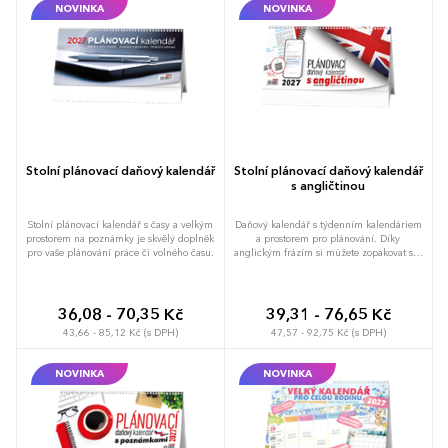
NOVINKA
NOVINKA
liště kalendáře je malý tříměsíční přehled
umožňuje snadnou přípravu na další
s vyznačeným aktuálním týdnem.
týden. Speciální sekce pro daňový přehled
Obsahuje také daňový přehled pro
pomáhá sledovat důležité daňové termíny
snadnou orientaci v důležitých termínech.
a povinnosti. V dolní části každého listu se
Formát: 290 x 152 mm vlastní listy
nachází měsíční přehled s vyznačeným
kalendáře a 290 x 210 mm je rozměr se
aktuálním týdnem, což poskytuje rychlý
stojánkem. Kalendář má 60 listů.
pohled na celý měsíc. Praktický formát
Kalendář je v českém jazyce.
290 x 152 mm je ideální pro umístění na
pracovním stole. Kalendář obsahuje 60
listů. Kalendář je v českém jazyce.
Stolní plánovací daňový kalendář
Stolní plánovací daňový kalendář
s angličtinou
Stolní plánovací kalendář s časy a velkým
Daňový kalendář s týdenním kalendáriem
prostorem na poznámky je skvělý doplněk
a prostorem pro plánování. Díky
pro vaše plánování práce či volného času.
anglickým frázím si můžete zopakovat své
jazykové znalosti.
36,08 - 70,35 Kč
39,31 - 76,65 Kč
43,66 - 85,12 Kč (s DPH)
47,57 - 92,75 Kč (s DPH)
NOVINKA
NOVINKA