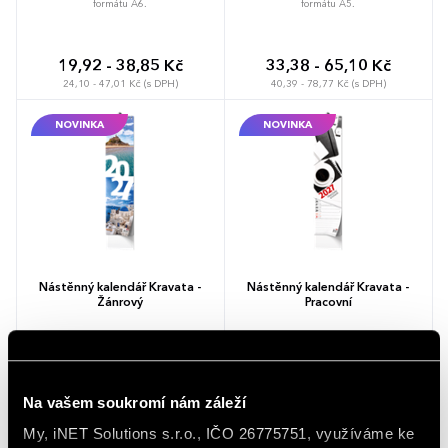
formátu A6.
formátu A5.
19,92 - 38,85 Kč
33,38 - 65,10 Kč
24,10 - 47,01 Kč (s DPH)
40,39 - 78,77 Kč (s DPH)
NOVINKA
NOVINKA
Nástěnný kalendář Kravata -
Nástěnný kalendář Kravata -
Žánrový
Pracovní
Netradiční nástěnný kalendář ve formátu
Pracovní nástěnný bez obrázkový kalendář
kravaty s působivými obrázky.
ve formátu kravaty.
Na vašem soukromí nám záleží
42,54 - 82,95 Kč
42,54 - 82,95 Kč
My, iNET Solutions s.r.o., IČO 26775751, využíváme ke