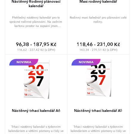
Nástěnný Rodinný plánovací
Maxi rodinný kalendář
kalendář
Přehledný nástěnný kalendář pro to
Rodinný maxi kalednář pro plánování celé
správné rodinné plánování. Na zadním
rodiny.
kartonu prostor na zapsání jmen
jednotlivých členů rodiny (nemusíte
přepisovat jména na každý měsíc) a velký
prostor na poznámky.
96,38 - 187,95 Kč
118,46 - 231,00 Kč
116,62 - 227,42 Kč (s DPH)
143,34 - 279,51 Kč (s DPH)
NOVINKA
NOVINKA
Nástěnný trhací kalendář A6
Nástěnný trhací kalendář A5
Trhací nástěnný kalendář s týdenním
Trhací nástěnný kalendář s týdenním
kalendáriem a většími písmeny a čísly ve
kalendáriem a většími písmeny a čísly ve