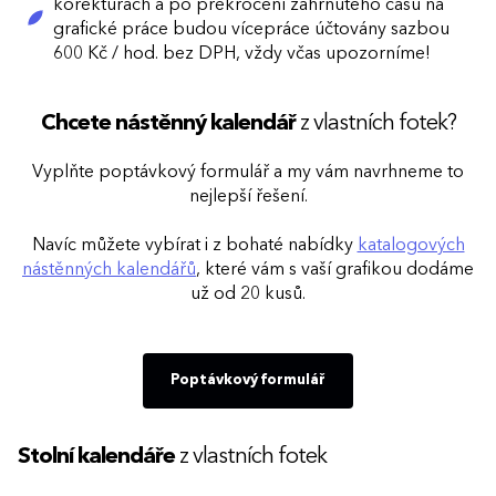
korekturách a po překročení zahrnutého času na
grafické práce budou vícepráce účtovány sazbou
600 Kč / hod. bez DPH, vždy včas upozorníme!
Chcete nástěnný kalendář
z vlastních fotek?
Vyplňte poptávkový formulář a my vám navrhneme to
nejlepší řešení.
Navíc můžete vybírat i z bohaté nabídky
katalogových
nástěnných kalendářů
, které vám s vaší grafikou dodáme
už od 20 kusů.
Poptávkový formulář
Stolní kalendáře
z vlastních fotek