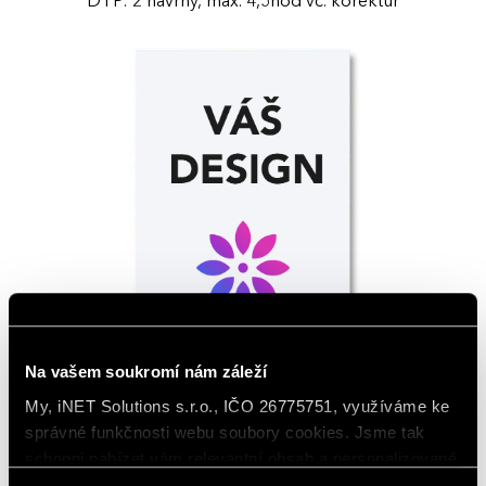
DTP: 2 návrhy, max. 4,5hod vč. korektur
Na vašem soukromí nám záleží
My, iNET Solutions s.r.o., IČO 26775751, využíváme ke
Doplňky
správné funkčnosti webu soubory cookies. Jsme tak
V této části najdete volitelné doplňky a reklamní rozšíření
schopni nabízet vám relevantní obsah a personalizované
kalendáře a obsahu.
nabídky nejen na webu, ale i na sociálních sítích a