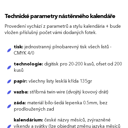
Technické parametry nástěnného kalendáře
Provedení vychází z parametrů a stylu kalendária + bude
vložen příslušný počet vámi dodaných fotek.
tisk:
jednostranný plnobarevný tisk všech listů -
CMYK 4/0
technologie:
digitisk pro 20-200 kusů, ofset od 200
kusů
papír:
všechny listy lesklá křída 135gr
vazba:
stříbrná twin-wire (dvojitý kovový drát)
záda:
materiál bílo-šedá lepenka 0.5mm, bez
prodloužených zad
kalendárium:
české názvy měsíců, zvýrazněné
víkendy a svátky (lze objednat změnu jazyka měsíců