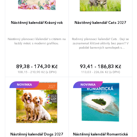
Nástěnný kalendář Krásný rok
Nástěnný kalendář Cats 2027
Nástěnný plánovací klalendář s citátem na
Rodinný plánovací kalendář Cats . Dají se
každý měsíc s moderní grafikou.
zaznamenat klíčové aktivity bez psaní? V
podobě barevných samolepek s
piktogramy je to hračka. V přehledném
kalendáriu se svátky evropských zemí
zůstává stále dostatek místa na psaní.
Kalendář se ze zdi neutrhne, protože ho
89,38 - 174,30 Kč
93,41 - 186,83 Kč
zpevňuje velmi kvalitní, tuhá lepenka..
108,15 - 210,90 Kč (s DPH)
113,03 - 226,06 Kč (s DPH)
Vyrobeno v ČR.
NOVINKA
NOVINKA
Nástěnný kalendář Dogs 2027
Nástěnný kalendář Romantická