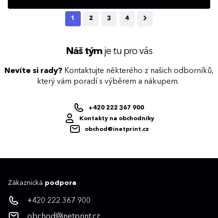
1
2
3
4
Náš tým
je tu pro vás
Nevíte si rady?
Kontaktujte některého z našich odborníků,
který vám poradí s výběrem a nákupem.
+420 222 367 900
Kontakty na obchodníky
obchod@inetprint.cz
Zákaznická
podpora
+420 222 367 900
obchod@inetprint.cz