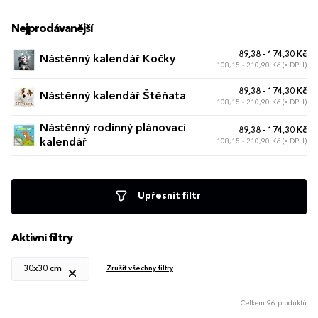
Nejprodávanější
89,38 - 174,30 Kč
Nástěnný kalendář Kočky
108,15 - 210,90 Kč (s DPH)
89,38 - 174,30 Kč
Nástěnný kalendář Štěňata
108,15 - 210,90 Kč (s DPH)
Nástěnný rodinný plánovací
89,38 - 174,30 Kč
kalendář
108,15 - 210,90 Kč (s DPH)
Upřesnit filtr
Aktivní filtry
30x30 cm
Zrušit všechny filtry
Celkem 96 produktů