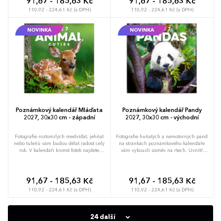
91,67 - 185,63 Kč
91,67 - 185,63 Kč
110,92 - 224,61 Kč (s DPH)
110,92 - 224,61 Kč (s DPH)
NOVINKA
NOVINKA
Poznámkový kalendář Mláďata
Poznámkový kalendář Pandy
2027, 30x30 cm - západní
2027, 30x30 cm - východní
Fotografie roztomilých medvíďat, jehňat
Fotografie huňatých a nemotorných pand
nebo tuleňů vám budou dělat radost celý
na stránkách poznámkového kalendáře
rok. V kalendáři kromě fotek najdete
vám vykouzlí úsměv na rtech. Uvnitř
přehledné kalendárium od září 2026 do
najdete přehledné kalendárium od září
prosince 2027 v šesti jazycích, měsíční
2026 do prosince 2027 v šesti jazycích,
fáze, důležité svátky a prostor pro
měsíční fáze, důležité svátky a prostor pro
poznámky na každý den.
poznámky na každý den.
91,67 - 185,63 Kč
91,67 - 185,63 Kč
110,92 - 224,61 Kč (s DPH)
110,92 - 224,61 Kč (s DPH)
24 další