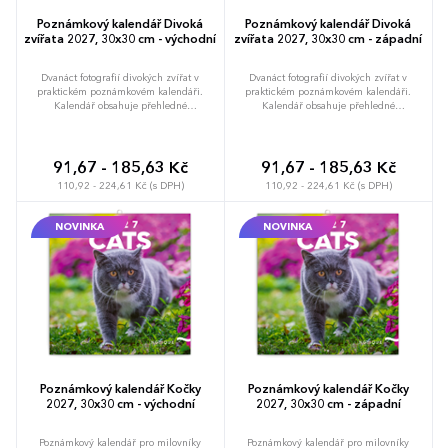
Poznámkový kalendář Divoká
Poznámkový kalendář Divoká
zvířata 2027, 30x30 cm - východní
zvířata 2027, 30x30 cm - západní
Dvanáct fotografií divokých zvířat v
Dvanáct fotografií divokých zvířat v
praktickém poznámkovém kalendáři.
praktickém poznámkovém kalendáři.
Kalendář obsahuje přehledné
Kalendář obsahuje přehledné
kalendárium od září 2026 do prosince
kalendárium od září 2026 do prosince
2027 v šesti jazycích, měsíční fáze,
2027 v šesti jazycích, měsíční fáze,
důležité svátky a prostor pro poznámky na
důležité svátky a prostor pro poznámky na
každý den.
každý den.
91,67 - 185,63 Kč
91,67 - 185,63 Kč
110,92 - 224,61 Kč (s DPH)
110,92 - 224,61 Kč (s DPH)
NOVINKA
NOVINKA
Poznámkový kalendář Kočky
Poznámkový kalendář Kočky
2027, 30x30 cm - východní
2027, 30x30 cm - západní
Poznámkový kalendář pro milovníky
Poznámkový kalendář pro milovníky