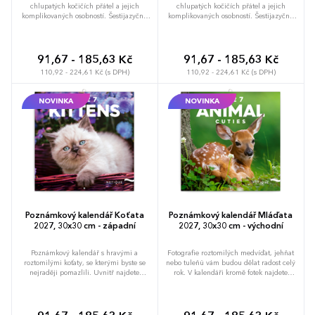
chlupatých kočičích přátel a jejich
chlupatých kočičích přátel a jejich
komplikovaných osobností. Šestijazyčné
komplikovaných osobností. Šestijazyčné
kalendárium nabízí dost prostoru pro vaše
kalendárium nabízí dost prostoru pro vaše
poznámky a plány, dále obsahuje měsíční
poznámky a plány, dále obsahuje měsíční
fáze a důležité svátky.
fáze a důležité svátky.
91,67 - 185,63 Kč
91,67 - 185,63 Kč
110,92 - 224,61 Kč (s DPH)
110,92 - 224,61 Kč (s DPH)
NOVINKA
NOVINKA
Poznámkový kalendář Koťata
Poznámkový kalendář Mláďata
2027, 30x30 cm - západní
2027, 30x30 cm - východní
Poznámkový kalendář s hravými a
Fotografie roztomilých medvíďat, jehňat
roztomilými koťaty, se kterými byste se
nebo tuleňů vám budou dělat radost celý
nejraději pomazlili. Uvnitř najdete
rok. V kalendáři kromě fotek najdete
přehledné kalendárium od září 2026 do
přehledné kalendárium od září 2026 do
prosince 2027 v šesti jazycích, měsíční
prosince 2027 v šesti jazycích, měsíční
fáze, důležité svátky a prostor pro
fáze, důležité svátky a prostor pro
poznámky na každý den.
poznámky na každý den.