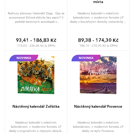
místa
Rodinný plánovací kalendář Dogs . Dají se
Nástěnný kalendář s měsíčním
zaznamenat klíčové aktivity bez psaní? V
kalendáriem, v moderním formátu LP
podobě barevných samolepek s
desky s kouzelnými obrázky romantických
piktogramy je to hračka. V přehledném
míst.
kalendáriu se svátky evropských zemí
zůstává stále dostatek místa na psaní.
Kalendář se ze zdi neutrhne, protože ho
93,41 - 186,83 Kč
89,38 - 174,30 Kč
zpevňuje velmi kvalitní, tuhá lepenka..
113,03 - 226,06 Kč (s DPH)
108,15 - 210,90 Kč (s DPH)
Vyrobeno v ČR.
NOVINKA
NOVINKA
Nástěnný kalendář Zvířátka
Nástěnný kalendář Provence
Nástěnný kalendář s měsíčním
Nástěnný kalendář s měsíčním
kalendáriem, v moderním formátu LP
kalendáriem, v moderním formátu LP
desky s originálními a vtipnými obrázky
desky ve stylu Provence.