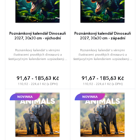
Poznámkový kalendář Dinosauři
Poznámkový kalendář Dinosauři
2027, 30x30 cm - východní
2027, 30x30 cm - západní
Poznámkový kalendář s věrnými
Poznámkový kalendář s věrnými
ilustracemi pravěkých dinosaurů a
ilustracemi pravěkých dinosaurů a
šestijazyčným kalendáriem uzpůsobeným
šestijazyčným kalendáriem uzpůsobeným
pro vaše plány a poznámky.
pro vaše plány a poznámky.
91,67 - 185,63 Kč
91,67 - 185,63 Kč
110,92 - 224,61 Kč (s DPH)
110,92 - 224,61 Kč (s DPH)
NOVINKA
NOVINKA