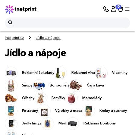
0
Inetprint.cz
Jídlo a nápoje
Jídlo a nápoje
Reklamní čokolády
Reklamní vína
Vitaminy
Sirupy
Bonboniéry
Čaj a káva
Ořechy
Perníčky
Marmelády
Potraviny
Výrobky z masa
Krekry a suchary
Jedlý hmyz
Med
Reklamní bonbony