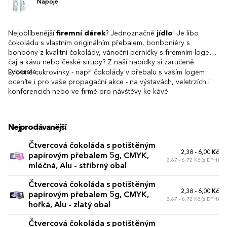
Nápoje
Nejoblíbenější
firemní dárek
? Jednoznačně
jídlo
! Je libo
čokoládu s vlastním originálním přebalem, bonboniéry s
bonbóny z kvalitní čokolády, vánoční perníčky s firemním logem,
čaj a kávu nebo české sirupy? Z naší nabídky si zaručeně
vyberete.
Drobné cukrovinky - např. čokolády v přebalu s vaším logem
oceníte i pro vaše propagační akce - na výstavách, veletrzích i
konferencích nebo ve firmě pro návštěvy ke kávě.
Nejprodávanější
Čtvercová čokoláda s potištěným
2,38 - 6,00 Kč
papírovým přebalem 5g, CMYK,
2,67 - 6,72 Kč (s DPH)
mléčná, Alu - stříbrný obal
Čtvercová čokoláda s potištěným
2,38 - 6,00 Kč
papírovým přebalem 5g, CMYK,
2,67 - 6,72 Kč (s DPH)
hořká, Alu - zlatý obal
Čtvercová čokoláda s potištěným