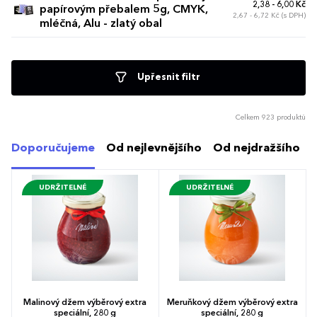
2,38 - 6,00 Kč
papírovým přebalem 5g, CMYK,
2,67 - 6,72 Kč (s DPH)
mléčná, Alu - zlatý obal
Upřesnit filtr
Celkem 923 produktů
Doporučujeme
Od nejlevnějšího
Od nejdražšího
UDRŽITELNÉ
UDRŽITELNÉ
Malinový džem výběrový extra
Meruňkový džem výběrový extra
speciální, 280 g
speciální, 280 g