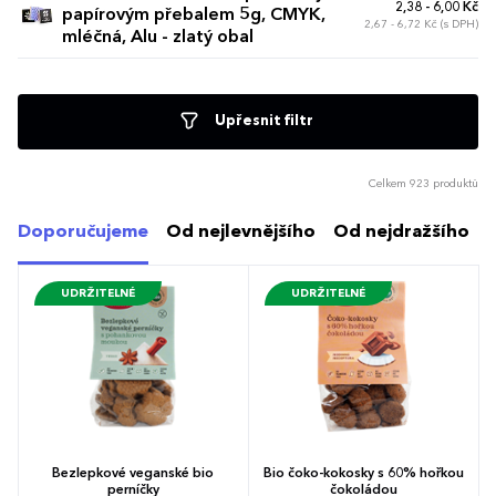
2,38 - 6,00 Kč
papírovým přebalem 5g, CMYK,
2,67 - 6,72 Kč (s DPH)
mléčná, Alu - zlatý obal
Upřesnit filtr
Celkem 923 produktů
Doporučujeme
Od nejlevnějšího
Od nejdražšího
UDRŽITELNÉ
UDRŽITELNÉ
Bezlepkové veganské bio
Bio čoko-kokosky s 60% hořkou
perníčky
čokoládou