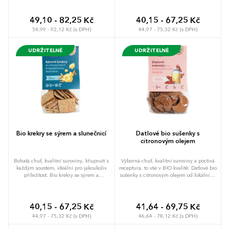
pro zdravé stravování šíří díky svým
výrobce Biopekárna Zemanka , který své
produktům dál. Kokosky jsou vyrobeny
nadšení pro zdravé stravování šíří díky
bez palmového tuku, bez bílého cukru,
svým produktům dál. Krekry jsou
49,10 - 82,25 Kč
40,15 - 67,25 Kč
bez vajec a bez kypřících látek. Od 100 ks
vyrobeny bez palmového tuku, bez vajec i
54,99 - 92,12 Kč (s DPH)
44,97 - 75,32 Kč (s DPH)
navíc s množností vlastní etikety na
bez kypřících látek. Od 100 ks navíc
poptávku. Drobný dárek, který chcete
s množností vlastní etikety na poptávku.
dávat, ale i dostávat.
Drobný dárek pro jakoukoliv příležitost.
UDRŽITELNÉ
UDRŽITELNÉ
Bio krekry se sýrem a slunečnicí
Datlové bio sušenky s
citronovým olejem
Bohatá chuť, kvalitní suroviny, křupnutí s
Výborná chuť, kvalitní suroviny a poctivá
každým soustem, ideální pro jakoukoliv
receptura, to vše v BIO kvalitě. Datlové bio
příležitost. Bio krekry se sýrem a
sušenky s citronovým olejem od lokálního
slunečnicí od lokálního výrobce
výrobce Biopekárna Zemanka, který díky
Biopekárna Zemanka , který své nadšení
svému nadšení pro zdravé stravování
pro zdravé stravování šíří díky svým
přináší na váš stůl jen to nejlepší. Sušenky
produktům dál. Krekry jsou vyrobeny bez
neobsahují palmový tuk, bílý cukr, vejce
40,15 - 67,25 Kč
41,64 - 69,75 Kč
palmového tuku, bez vajec i bez kypřících
ani kypřící látky. Lokální výrobce s
44,97 - 75,32 Kč (s DPH)
46,64 - 78,12 Kč (s DPH)
látek. Od 100 ks navíc s množností vlastní
příběhem: Biopekárna Zemanka vznikla z
etikety na poptávku. Drobný dárek pro
touhy přinést na váš stůl to nejlepší.