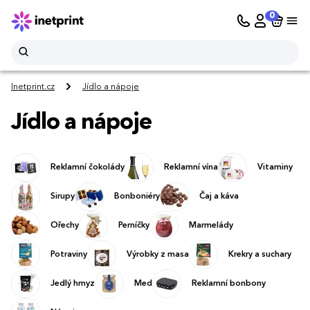
0
Inetprint.cz
Jídlo a nápoje
Jídlo a nápoje
Reklamní čokolády
Reklamní vína
Vitaminy
Sirupy
Bonboniéry
Čaj a káva
Ořechy
Perníčky
Marmelády
Potraviny
Výrobky z masa
Krekry a suchary
Jedlý hmyz
Med
Reklamní bonbony