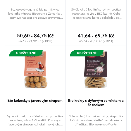
Bezlepkové veganské bio perníčky od
Skvělá chuť, kvalitní suroviny, poctivá
lokálního výrobce Biopekárna Zemanka ,
receptura, to vše v BIO kvalitě. Čoko
který své nadšení pro zdravé stravování
kokosky s 60% hořkou čokoládou od
šíří díky svým produktům dál. Perníčky
lokálního výrobce Biopekárna Zemanka ,
jsou vyrobeny bez palmového tuku, bez
který své nadšení pro zdravé stravování
bílého cukru, bez lepku i bez vajec.
šíří díky svým produktům dál. Kokosky
Skvělá chuť, kvalitní suroviny, poctivá
jsou vyrobeny bez palmového tuku, bez
50,60 - 84,75 Kč
41,64 - 69,75 Kč
receptura, to vše v BIO kvalitě. Od 100 ks
bílého cukru, bez vajec a bez kypřících
56,67 - 94,92 Kč (s DPH)
46,64 - 78,12 Kč (s DPH)
navíc s množností vlastní etikety na
látek. Od 100 ks navíc s množností vlastní
poptávku. Drobný dárek, který chcete
etikety na poptávku. Drobný dárek, který
dávat, ale i dostávat.
chcete dávat, ale i dostávat.
UDRŽITELNÉ
UDRŽITELNÉ
Bio kokosky s javorovým sirupem
Bio krekry s dýňovým semínkem a
česnekem
Výborná chuť, prvotřídní suroviny, poctivá
Bohatá chuť, kvalitní suroviny, křupnutí s
receptura, vše v BIO kvalitě. Kokosky s
každým soustem, ideální pro jakoukoliv
javorovým sirupem od lokálního výrobce
příležitost. Bio krekry s dýňovým
Biopekárna Zemanka , který své nadšení
semínkem a česnekem od lokálního