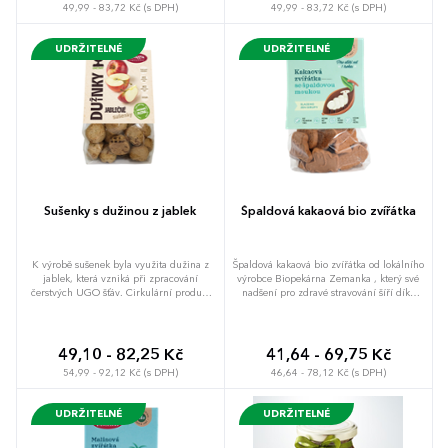
49,99 - 83,72 Kč (s DPH)
49,99 - 83,72 Kč (s DPH)
UDRŽITELNÉ
UDRŽITELNÉ
Sušenky s dužinou z jablek
Špaldová kakaová bio zvířátka
K výrobě sušenek byla využita dužina z
Špaldová kakaová bio zvířátka od lokálního
jablek, která vzniká při zpracování
výrobce Biopekárna Zemanka , který své
čerstvých UGO šťáv. Cirkulární produkt
nadšení pro zdravé stravování šíří díky
Zachraň dužinu - z nepotřebných surovin
svým produktům dál. Sušenky jsou
vznikají hodnotné a chutné bio produkty
vyrobeny bez palmového tuku, bez bílého
od lokálního výrobce Biopekárna Zemanka
cukru, bez vajec a bez kypřících látek.
. Od 100 ks nabízíme možnost vlastní
Skvělá chuť, kvalitní suroviny, poctivá
49,10 - 82,25 Kč
41,64 - 69,75 Kč
etikety na poptávku.
receptura, to vše v BIO kvalitě. Od 100 ks
54,99 - 92,12 Kč (s DPH)
46,64 - 78,12 Kč (s DPH)
navíc s množností vlastní etikety na
poptávku. Drobný dárek, který chcete
dávat, ale i dostávat.
UDRŽITELNÉ
UDRŽITELNÉ