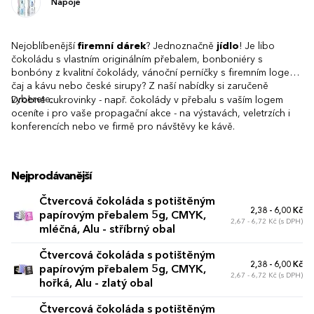
Nápoje
Nejoblíbenější
firemní dárek
? Jednoznačně
jídlo
! Je libo
čokoládu s vlastním originálním přebalem, bonboniéry s
bonbóny z kvalitní čokolády, vánoční perníčky s firemním logem,
čaj a kávu nebo české sirupy? Z naší nabídky si zaručeně
vyberete.
Drobné cukrovinky - např. čokolády v přebalu s vaším logem
oceníte i pro vaše propagační akce - na výstavách, veletrzích i
konferencích nebo ve firmě pro návštěvy ke kávě.
Nejprodávanější
Čtvercová čokoláda s potištěným
2,38 - 6,00 Kč
papírovým přebalem 5g, CMYK,
2,67 - 6,72 Kč (s DPH)
mléčná, Alu - stříbrný obal
Čtvercová čokoláda s potištěným
2,38 - 6,00 Kč
papírovým přebalem 5g, CMYK,
2,67 - 6,72 Kč (s DPH)
hořká, Alu - zlatý obal
Čtvercová čokoláda s potištěným