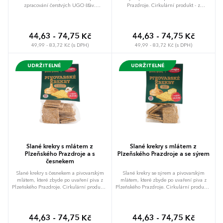
zpracování čerstvých UGO šťáv.
Prazdroje. Cirkulární produkt - z
Cirkulární produkt Zachraň dužinu - z
nepotřebných surovin vznikají hodnotné a
nepotřebných surovin vznikají hodnotné a
chutné bio produkty od lokálního výrobce
chutné bio produkty od lokálního výrobce
Biopekárna Zemanka . Od 100 ks
Biopekárna Zemanka . Od 100 ks
nabízíme možnost vlastní etikety na
44,63 - 74,75 Kč
44,63 - 74,75 Kč
nabízíme možnost vlastní etikety na
poptávku.
49,99 - 83,72 Kč (s DPH)
49,99 - 83,72 Kč (s DPH)
poptávku.
UDRŽITELNÉ
UDRŽITELNÉ
Slané krekry s mlátem z
Slané krekry s mlátem z
Plzeňského Prazdroje a s
Plzeňského Prazdroje a se sýrem
česnekem
Slané krekry s česnekem a pivovarským
Slané krekry se sýrem a pivovarským
mlátem, které zbyde po uvaření piva z
mlátem, které zbyde po uvaření piva z
Plzeňského Prazdroje. Cirkulární produkt -
Plzeňského Prazdroje. Cirkulární produkt -
z nepotřebných surovin vznikají hodnotné
z nepotřebných surovin vznikají hodnotné
a chutné bio produkty od lokálního
a chutné bio produkty od lokálního
výrobce Biopekárna Zemanka . Od 100 ks
výrobce Biopekárna Zemanka . Od 100 ks
nabízíme možnost vlastní etikety na
nabízíme možnost vlastní etikety na
44,63 - 74,75 Kč
44,63 - 74,75 Kč
poptávku.
poptávku.