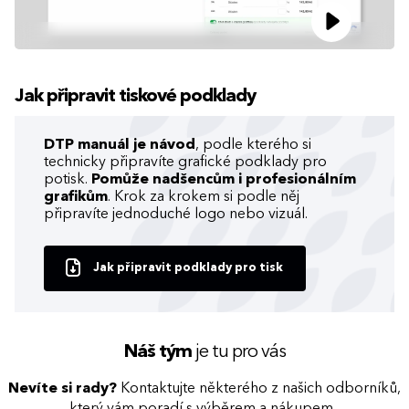
Jak připravit tiskové podklady
DTP manuál je návod
, podle kterého si
technicky připravíte grafické podklady pro
potisk.
Pomůže nadšencům i profesionálním
grafikům
. Krok za krokem si podle něj
připravíte jednoduché logo nebo vizuál.
Jak připravit podklady pro tisk
Náš tým
je tu pro vás
Nevíte si rady?
Kontaktujte některého z našich odborníků,
který vám poradí s výběrem a nákupem.