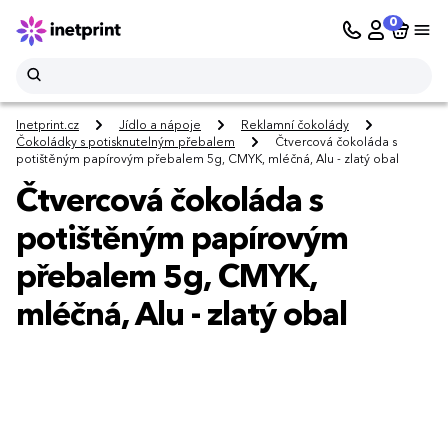
0
Inetprint.cz
Jídlo a nápoje
Reklamní čokolády
Čokoládky s potisknutelným přebalem
Čtvercová čokoláda s
potištěným papírovým přebalem 5g, CMYK, mléčná, Alu - zlatý obal
Čtvercová čokoláda s
potištěným papírovým
přebalem 5g, CMYK,
mléčná, Alu - zlatý obal