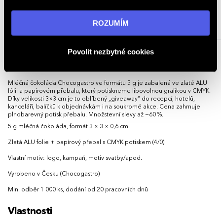
„ROZUMÍM“ souhlasíte s používáním cookies. Pro více
informací navštivte naši stránku
zásadách ochrany
ROZUMÍM
30,56 - 52,86 Kč
4,79 - 6,84 Kč
osobních údajů
.
34,23 - 59,20 Kč (s DPH)
5,36 - 7,66 Kč (s DPH)
Povolit nezbytné cookies
Popis
Mléčná čokoláda Chocogastro ve formátu 5 g je zabalená ve zlaté ALU
fólii a papírovém přebalu, který potiskneme libovolnou grafikou v CMYK.
Díky velikosti 3×3 cm je to oblíbený „giveaway“ do recepcí, hotelů,
kanceláří, balíčků k objednávkám i na soukromé akce. Cena zahrnuje
plnobarevný potisk přebalu. Množstevní slevy až −60 %.
5 g mléčná čokoláda, formát 3 × 3 × 0,6 cm
Zlatá ALU folie + papírový přebal s CMYK potiskem (4/0)
Vlastní motiv: logo, kampaň, motiv svatby/apod.
Vyrobeno v Česku (Chocogastro)
Min. odběr 1 000 ks, dodání od 20 pracovních dnů
Vlastnosti