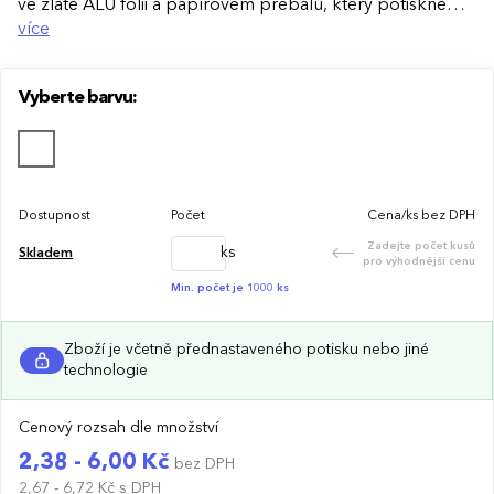
ve zlaté ALU fólii a papírovém přebalu, který potiskneme
libovolnou grafikou v CMYK. Díky velikosti 3×3 cm je to
více
oblíbený „giveaway“ do recepcí, hotelů, kanceláří,
balíčků k objednávkám i na soukromé akce. Cena
Vyberte barvu:
zahrnuje plnobarevný potisk přebalu. Množstevní slevy
až −60 %.
Dostupnost
Počet
Cena/ks bez DPH
Zadejte počet kusů
ks
Skladem
pro výhodnější cenu
Min. počet je 1000 ks
Zboží je včetně přednastaveného potisku nebo jiné
technologie
Cenový rozsah dle množství
2,38 - 6,00 Kč
bez DPH
2,67 - 6,72 Kč
s DPH