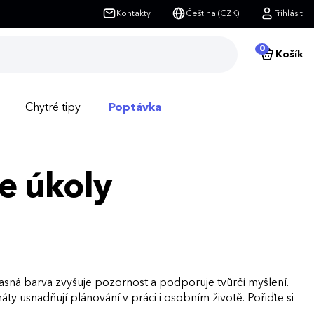
Kontakty
Čeština (CZK)
Přihlásit
0
Košík
Chytré tipy
Poptávka
e úkoly
asná barva zvyšuje pozornost a podporuje tvůrčí myšlení.
ty usnadňují plánování v práci i osobním životě. Pořiďte si