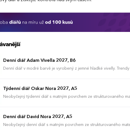
ávanější
Denní diář Adam Vivella 2027, B6
Denní diář v modré barvě je vyrobený z jemné hladké vivelly. Trendy
má velký prostor pro poznámky a plánování.
Týdenní diář Oskar Nora 2027, A5
Neobyčejný týdenní diář s matným povrchem ze strukturovaného ma
vyráběný ve formátu A5, má velký prostor pro poznámky a plánován
Denní diář David Nora 2027, A5
Neobyčejný denní diář s matným povrchem ze strukturovaného mate