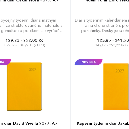
nní diář Oskar Nora 2027, A5
Týdenní diář Zoro Flex
byčejný týdenní diář s matným
Diář s týdenním kalendáriem 
m ze strukturovaného materiálu s
a na druhé straně s pr
gumičkou a poutkem. Je vyráběný
poznámky. Desky jsou ohe
ormátu A5, má velký prostor pro
moderní ražbu, kulaté roh
129,23 - 252,00 Kč
123,85 - 241,50
poznámky a plánování.
156,37 - 304,92 Kč (s DPH)
149,86 - 292,22 Kč (s
KA
NOVINKA
í diář David Vivella 2027, A5
Kapesní týdenní diář Jakub