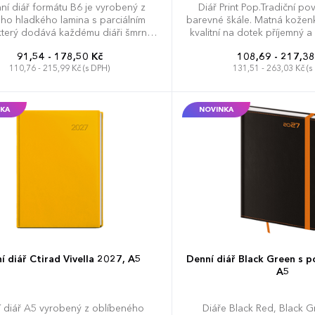
ní diář formátu B6 je vyrobený z
Diář Print Pop.Tradiční po
ho hladkého lamina s parciálním
barevné škále. Matná kožen
který dodává každému diáři šmrnc.
kvalitní na dotek příjemný a
 nejen o skvělý doplněk, ale také si
oblíbený materiál pro individ
91,54 - 178,50 Kč
108,69 - 217,38
moci efektivněji plánovat váš čas.
Uživatelský komfort zvyšují
110,76 - 215,99 Kč (s DPH)
131,51 - 263,03 Kč (s
se tento oblíbený formát pohodlně
kulaté rohy, poutko na tužku
jde do každé tašky či kabelky.
gumička. Povrchový mater
dosáhnout perfektních v
sleporažbě. Diář obsahuje:
KA
NOVINKA
plánovač dovolené (měsíč
plánovací kalendář, telefon
státní svátky České a Sloven
mezinárodní svátky, roční 
layout, adresář, mapa Evr
Slovenské republ
í diář Ctirad Vivella 2027, A5
Denní diář Black Green s 
A5
 diář A5 vyrobený z oblíbeného
Diáře Black Red, Black G