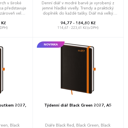
vrch v široké
Denní diář v modré barvě je vyrobený z
ka představuje
jemné hladké vivelly. Trendy a praktický
 zároveň velmi
doplněk do každé tašky. Diář má velký
ualizaci ražbou.
prostor pro poznámky a plánování.
 Kč
94,77 - 184,80 Kč
 detaily jako
 DPH)
114,67 - 223,61 Kč (s DPH)
 nebo praktická
iál umožňuje
ýsledků při
 osobní údaje,
NOVINKA
ní přehled),
ní předvolby,
ské republiky,
výhled, denní
opy a České a
iky
poutkem 2027,
Týdenní diář Black Green 2027, A5
reen, Black
Diáře Black Red, Black Green, Black