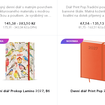
jný denní diář s matným povrchem
Diář Print Pop.Tradiční po
ukturovaného materiálu s modrou
barevné škále. Matná kožen
čkou a poutkem. Je vyráběný ve
kvalitní na dotek příjemný a
A5, má velký prostor pro poznámky
oblíbený materiál pro individ
145,38 - 283,50 Kč
67,56 - 135,13
a plánování.
Uživatelský komfort zvyšují
175,91 - 343,04 Kč (s DPH)
81,75 - 163,51 Kč (s
kulaté rohy, poutko na tužku
gumička. Povrchový mater
dosáhnout perfektních v
sleporažbě. Diář obsahuje:
KA
NOVINKA
plánovač dovolené (měsíč
plánovací kalendář, meziná
roční výhled, týdenní lay
ní diář Prokop Lamino 2027, B6
Denní diář Print Pop