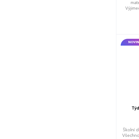
mate
Výjime
nedě
NOVIN
Týd
Školní d
Všechno