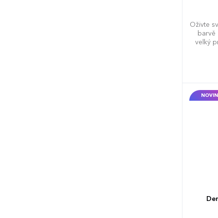
Oživte s
barvě 
velký 
NOVIN
Den