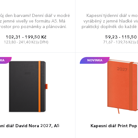
vůj den barvami! Denní diář v modré
Kapesní týdenní diář v mo
z jemné vivelly ve formátu A5. Má
vyráběný z jemné hladké viv
prostor pro poznámky a plánování.
praktický doplněk do každé 
velký prostor pro poznámky
102,31 - 199,50 Kč
59,23 - 115,50
123,80 - 241,40 Kč (s DPH)
71,67 - 139,76 Kč (s
KA
NOVINKA
ní diář David Nora 2027, A5
Kapesní diář Print Po