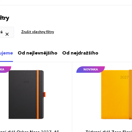
vyráběný ve formátu A5, má velký prostor pro poznámky a plánován
ltry
vá
Zrušit všechny filtry
ujeme
Od nejlevnějšího
Od nejdražšího
KA
NOVINKA