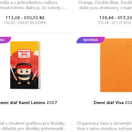
riálu a s jednoduchou ražbou.
Orange, Double Blue, Doubl
čností tohoto diáře je, že soboty i
diáře jsou zhotoveny z mat
le jsou na každé stránce zvlášť.
na bázi zušlechtěného papír
113,08 - 220,50 Kč
128,66 - 257,33
struktury a tím neruší vzh
136,83 - 266,81 Kč (s DPH)
155,68 - 311,37 Kč (s
produktu. Diář je doplněn 
uzavření a poutko na propi
design doplňuje obšití des
obsahuje: osobní údaje, plá
KA
NOVINKA
(měsíční přehled), plánova
telefonní předvolby, státní 
Slovenské republiky, mezin
roční výhled, denní layout,
Evropy a České a Slovens
enní diář Kamil Lamino 2027
Denní diář Viva 20
iář s moderní grafikou pro školáky.
Organizace času s červeným
 důležité pro školáky pohromadě -
Viva s celou stránkou vyhra