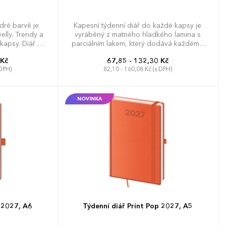
dré barvě je
Kapesní týdenní diář do každé kapsy je
elly. Trendy a
vyráběný z matného hladkého lamina s
kapsy. Diář má
parciálním lakem, který dodává každému
 a plánování.
diáři šmrnc.
 Kč
67,85 - 132,30 Kč
 DPH)
82,10 - 160,08 Kč (s DPH)
NOVINKA
p 2027, A6
Týdenní diář Print Pop 2027, A5