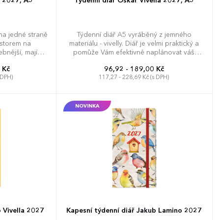
i 2027, A5
Týdenní diář Oskar Vivella 2027, A5
na jedné straně
Týdenní diář A5 vyráběný z jemného
ostorem na
materiálu - vivelly. Diář je velmi praktický a
bnější, mají
pomůže Vám efektivně naplánovat váš
y a gumičku.
týden.
 Kč
96,92 - 189,00 Kč
 DPH)
117,27 - 228,69 Kč (s DPH)
NOVINKA
 Vivella 2027
Kapesní týdenní diář Jakub Lamino 2027