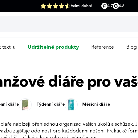
Velmi dobré
4.7
4.8
 textilu
Udržitelné produkty
Reference
Blog
nžové diáře pro vaš
nní diáře
Týdenní diáře
Měsíční diáře
iáře nabízejí přehlednou organizaci vašich úkolů a schůzek. J
azba zajišťuje odolnost pro každodenní nošení. Praktické formá
ový diář a získejte kontrolu nad svým časem.