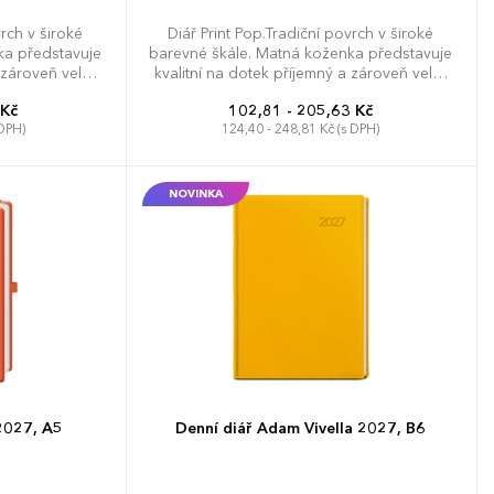
vrch v široké
Diář Print Pop.Tradiční povrch v široké
ka představuje
barevné škále. Matná koženka představuje
 zároveň velmi
kvalitní na dotek příjemný a zároveň velmi
ualizaci ražbou.
oblíbený materiál pro individualizaci ražbou.
 Kč
102,81 - 205,63 Kč
 detaily jako
Uživatelský komfort zvyšují detaily jako
 DPH)
124,40 - 248,81 Kč (s DPH)
 nebo praktická
kulaté rohy, poutko na tužku nebo praktická
iál umožňuje
gumička. Povrchový materiál umožňuje
ýsledků při
dosáhnout perfektních výsledků při
 osobní údaje,
sleporažbě. Diář obsahuje: osobní údaje,
NOVINKA
ní přehled),
plánovač dovolené (měsíční přehled),
rodní svátky,
plánovací kalendář, roční výhled, týdenní
out, adresář
layout, rozšířený prostor pro poznámky
 2027, A5
Denní diář Adam Vivella 2027, B6