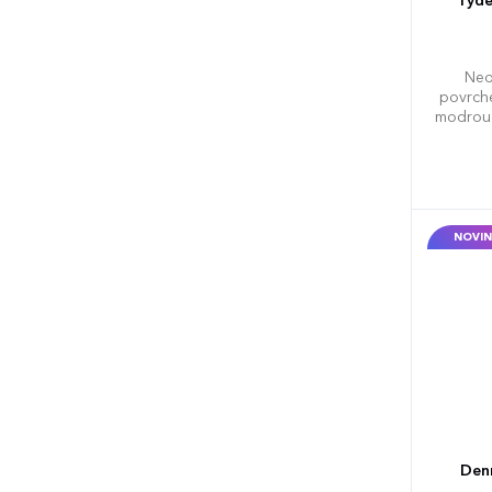
Týde
Neo
povrche
modrou 
ve f
NOVIN
Denn