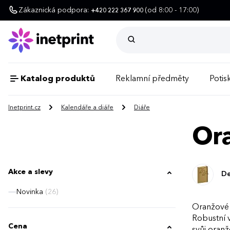
Zákaznická podpora:
(od 8:00 - 17:00)
+420 222 367 900
Katalog produktů
Reklamní předměty
Potisk
Inetprint.cz
Kalendáře a diáře
Diáře
Ora
Akce a slevy
De
Novinka
(26)
Oranžové d
Robustní v
Cena
svůj oranž