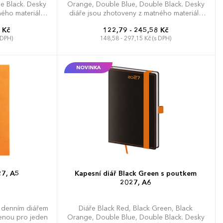
e Black. Desky
Orange, Double Blue, Double Black. Desky
ného materiálu
diáře jsou zhotoveny z matného materiálu
u, který je bez
na bázi zušlechtěného papíru, který je bez
 Kč
122,79 - 245,58 Kč
led samotného
struktury a tím neruší vzhled samotného
 DPH)
148,58 - 297,15 Kč (s DPH)
o gumičku pro
produktu. Diář je doplněn o gumičku pro
sku, kompletní
uzavření a poutko na propisku, kompletní
ek nití. Diář
design doplňuje obšití desek nití. Diář
novač dovolené
obsahuje: osobní údaje, plánovač dovolené
NOVINKA
cí kalendář,
(měsíční přehled), plánovací kalendář,
svátky České a
telefonní předvolby, státní svátky České a
árodní svátky,
Slovenské republiky, mezinárodní svátky,
 adresář, mapa
roční výhled, týdenní layout, adresář, mapa
ké republiky
Evropy a České a Slovenské republiky
27, A5
Kapesní diář Black Green s poutkem
2027, A6
 denním diářem
Diáře Black Red, Black Green, Black
zenou pro jeden
Orange, Double Blue, Double Black. Desky