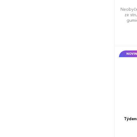
Neobyče
ze str
gumi
formátu 
NOVIN
Týden