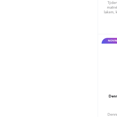
Týden
matné
lakem, 
Jedná se
budete 
Navíc 
ve
NOVIN
Denn
Denní