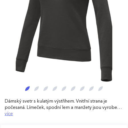
Dámský svetr s kulatým výstřihem. Vnitřní strana je
počesaná. Límeček, spodní lem a manžety jsou vyrobeny
z žebrovaného úpletu.
více