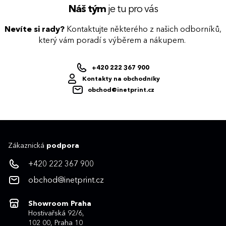
Náš tým
je tu pro vás
Nevíte si rady?
Kontaktujte některého z našich odborníků,
který vám poradí s výběrem a nákupem.
+420 222 367 900
Kontakty na obchodníky
obchod@inetprint.cz
Zákaznická
podpora
+420 222 367 900
obchod@inetprint.cz
Showroom Praha
Hostivařská 92/6,
102 00, Praha 10