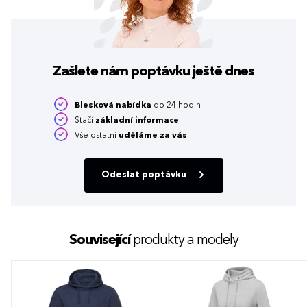
Zašlete nám poptávku
ještě dnes
Blesková nabídka
do 24 hodin
Stačí
základní informace
Vše ostatní
uděláme za vás
Odeslat poptávku
Související
produkty a modely