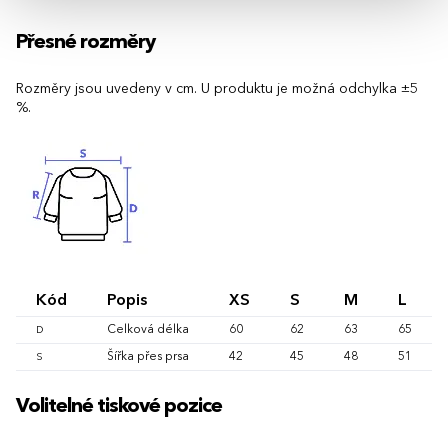
Přesné rozměry
Rozměry jsou uvedeny v cm. U produktu je možná odchylka ±5
%.
Kód
Popis
XS
S
M
L
Celková délka
60
62
63
65
D
Šířka přes prsa
42
45
48
51
S
Volitelné tiskové pozice