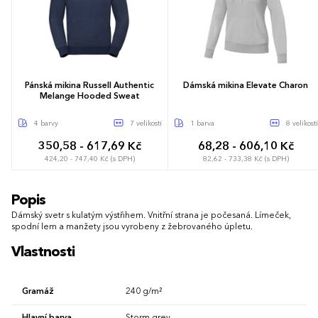
Pánská mikina Russell Authentic
Dámská mikina Elevate Charon
Melange Hooded Sweat
4 barvy
7 velikostí
1 barva
8 velikostí
350,58 - 617,69 Kč
68,28 - 606,10 Kč
424,20 - 747,40 Kč (s DPH)
82,62 - 733,38 Kč (s DPH)
XS
S
M
L
XL
XXL
3XL
XS
S
M
L
XL
XXL
3XL
Popis
4XL
Dámský svetr s kulatým výstřihem. Vnitřní strana je počesaná. Límeček,
spodní lem a manžety jsou vyrobeny z žebrovaného úpletu.
Vlastnosti
Gramáž
240 g/m²
Hlavní barva
Storm grey