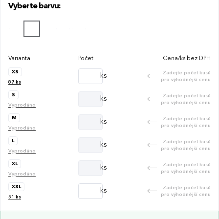
Vyberte barvu:
Varianta
Počet
Cena/ks bez DPH
XS
Zadejte počet kusů
ks
pro výhodnější cenu
87
ks
S
Zadejte počet kusů
ks
pro výhodnější cenu
Vyprodáno
M
Zadejte počet kusů
ks
pro výhodnější cenu
Vyprodáno
L
Zadejte počet kusů
ks
pro výhodnější cenu
Vyprodáno
XL
Zadejte počet kusů
ks
pro výhodnější cenu
Vyprodáno
XXL
Zadejte počet kusů
ks
pro výhodnější cenu
51
ks