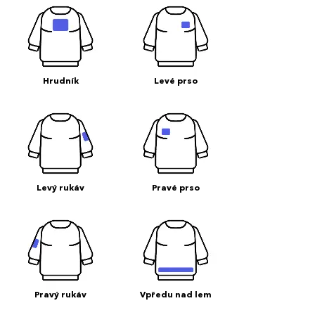
Hrudník
Levé prso
Levý rukáv
Pravé prso
Pravý rukáv
Vpředu nad lem