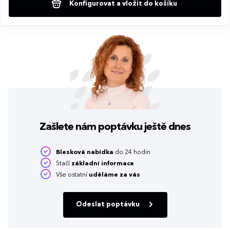
Konfigurovat a vložit do košíku
Zašlete nám poptávku
ještě dnes
Blesková nabídka
do 24 hodin
Stačí
základní informace
Vše ostatní
uděláme za vás
Odeslat poptávku