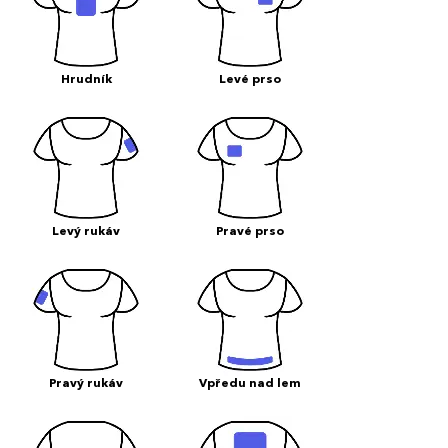
Hrudník
Levé prso
Levý rukáv
Pravé prso
Pravý rukáv
Vpředu nad lem