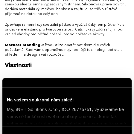
ženskou siluetu jemně vypasovaným střihem. Silikonová úprava povrchu
dodává materiálu výjimečnou hebkost a zajišťuje, že tričko zůstává
příjemné na dotek po celý den.
Zpevňuje ramenní švy speciální páskou a využívá úzký lem průkrčníku s
přídavkem elastanu pro tvarovou stálost. Kratší rukávy zdůrazňují módní
vzhled vhodný pro běžné nošení i pro volnočasové aktivity.
Možnost brandingu:
Produkt lze opatřit potiskem dle vašich
požadavků. Rádi vám doporučíme nejvhodnější technologii potisku s
ohledem na design i váš rozpočet.
Vlastnosti
Gramáž
180 g/m²
Hlavní barva
Černá
Na vašem soukromí nám záleží
Materiál
bavlna 100 %
My, iNET Solutions s.r.o., IČO 26775751, využíváme ke
Rukávy
Krátký rukáv
správné funkčnosti webu soubory cookies. Jsme tak
schopni nabízet vám relevantní obsah a personalizované
Střih/Styl
Loose fit, Módní
nabídky nejen na webu, ale i na sociálních sítích a