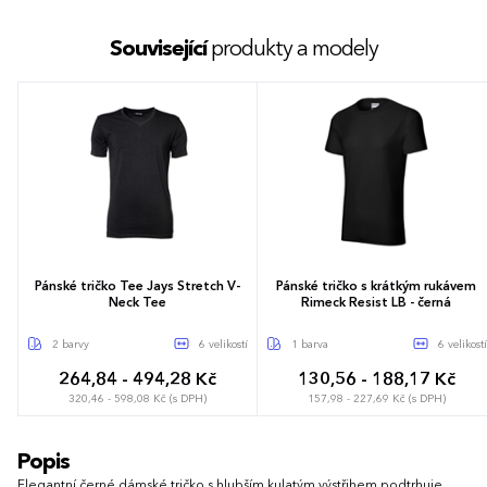
Související
produkty a modely
Pánské tričko Tee Jays Stretch V-
Pánské tričko s krátkým rukávem
Neck Tee
Rimeck Resist LB - černá
2 barvy
6 velikostí
1 barva
6 velikostí
264,84 - 494,28 Kč
130,56 - 188,17 Kč
320,46 - 598,08 Kč (s DPH)
157,98 - 227,69 Kč (s DPH)
S
M
L
XL
XXL
3XL
S
M
L
XL
XXL
3XL
Popis
Elegantní černé dámské tričko s hlubším kulatým výstřihem podtrhuje