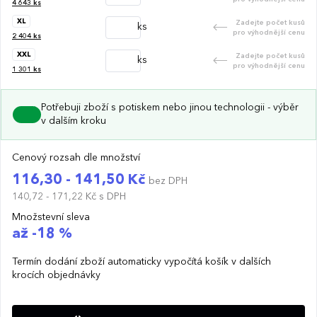
4 643
ks
XL
Zadejte počet kusů
ks
pro výhodnější cenu
2 404
ks
XXL
Zadejte počet kusů
ks
pro výhodnější cenu
1 301
ks
Potřebuji zboží s potiskem nebo jinou technologii - výběr
v dalším kroku
Cenový rozsah dle množství
116,30 - 141,50 Kč
bez DPH
140,72 - 171,22 Kč
s DPH
Množstevní sleva
až -18 %
Termín dodání zboží automaticky vypočítá košík v dalších
krocích objednávky