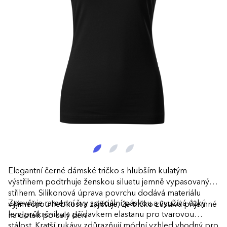
Elegantní černé dámské tričko s hlubším kulatým
výstřihem podtrhuje ženskou siluetu jemně vypasovaným
střihem. Silikonová úprava povrchu dodává materiálu
Zpevňuje ramenní švy speciální páskou a využívá úzký
výjimečnou hebkost a zajišťuje, že tričko zůstává příjemné
lem průkrčníku s přídavkem elastanu pro tvarovou
na dotek po celý den.
stálost. Kratší rukávy zdůrazňují módní vzhled vhodný pro