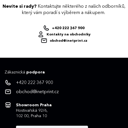
Nevíte si rady?
Kontaktujte některého z našich odborníků,
který vám poradí s výběrem a nákupem.
+420 222 367 900
Kontakty na obchodníky
obchod@inetprint.cz
Zákaznická
podpora
+420 222 367 900
obchod@inetprint.cz
Showroom Praha
Hostivařská 92/6,
102 00, Praha 10