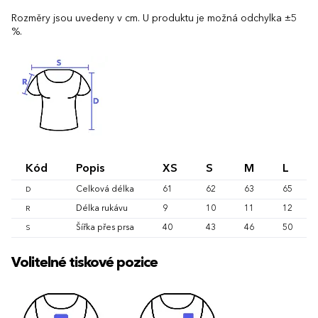
Rozměry jsou uvedeny v cm. U produktu je možná odchylka ±5
%.
Kód
Popis
XS
S
M
L
Celková délka
61
62
63
65
D
Délka rukávu
9
10
11
12
R
Šířka přes prsa
40
43
46
50
S
Volitelné tiskové pozice