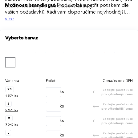
Možnost brandingu:
Produkt lze opatřit potiskem dle
běžné nošení i pro volnočasové aktivity.
vašich požadavků. Rádi vám doporučíme nejvhodnější
technologii potisku s ohledem na design i váš rozpočet.
více
Vyberte barvu:
Varianta
Počet
Cena/ks bez DPH
XS
Zadejte počet kusů
ks
pro výhodnější cenu
1 574
ks
S
Zadejte počet kusů
ks
pro výhodnější cenu
5 278
ks
M
Zadejte počet kusů
ks
pro výhodnější cenu
7 040
ks
L
Zadejte počet kusů
ks
pro výhodnější cenu