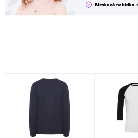
Blesková nabídka
d