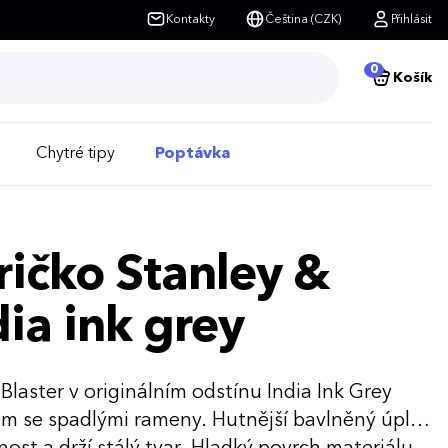
Kontakty
Čeština (CZK)
Přihlásit
0
Košík
Chytré tipy
Poptávka
ričko Stanley &
dia ink grey
Blaster v originálním odstínu India Ink Grey
em se spadlými rameny. Hutnější bavlněný úplet