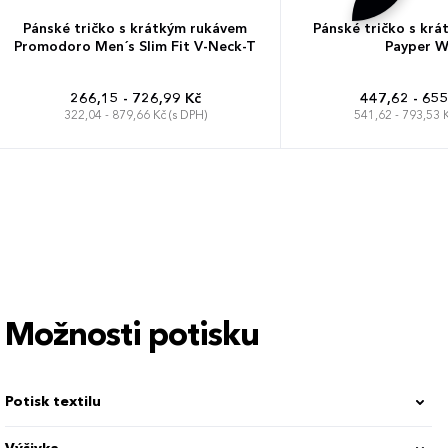
Pánské tričko s krátkým rukávem
Pánské tričko s kr
Promodoro Men´s Slim Fit V-Neck-T
Payper 
266,15 - 726,99 Kč
447,62 - 655
322,04 - 879,66 Kč (s DPH)
541,62 - 793,53 K
S
M
L
XL
XXL
3XL
4XL
XS
S
M
L
XL
5XL
4XL
5
Možnosti potisku
Potisk textilu