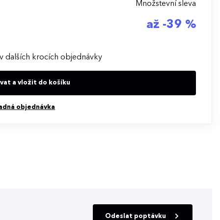
Množstevní sleva
až -39 %
v dalších krocích objednávky
at a vložit do košíku
adná objednávka
Odeslat poptávku