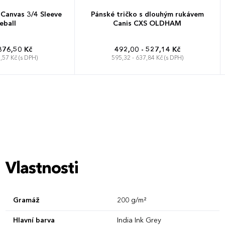
 Canvas 3/4 Sleeve
Pánské tričko s dlouhým rukávem
eball
Canis CXS OLDHAM
376,50 Kč
492,00 - 527,14 Kč
,57 Kč (s DPH)
595,32 - 637,84 Kč (s DPH)
L
XL
XXL
S
M
L
XL
XXL
3XL
Vlastnosti
Gramáž
200 g/m²
Hlavní barva
India Ink Grey