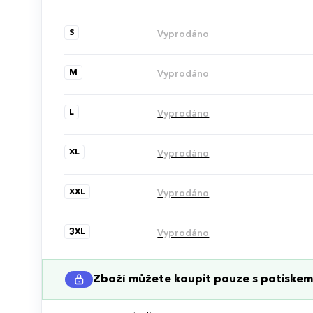
S
Vyprodáno
M
Vyprodáno
L
Vyprodáno
XL
Vyprodáno
XXL
Vyprodáno
3XL
Vyprodáno
Zboží můžete koupit pouze s potiskem 