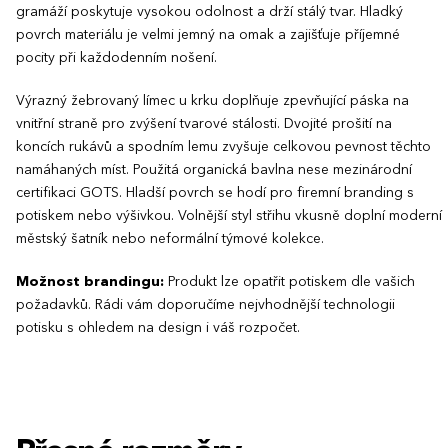
gramáží poskytuje vysokou odolnost a drží stálý tvar. Hladký
povrch materiálu je velmi jemný na omak a zajišťuje příjemné
pocity při každodenním nošení.
Výrazný žebrovaný límec u krku doplňuje zpevňující páska na
vnitřní straně pro zvýšení tvarové stálosti. Dvojité prošití na
koncích rukávů a spodním lemu zvyšuje celkovou pevnost těchto
namáhaných míst. Použitá organická bavlna nese mezinárodní
certifikaci GOTS. Hladší povrch se hodí pro firemní branding s
potiskem nebo výšivkou. Volnější styl střihu vkusně doplní moderní
městský šatník nebo neformální týmové kolekce.
Možnost brandingu:
Produkt lze opatřit potiskem dle vašich
požadavků. Rádi vám doporučíme nejvhodnější technologii
potisku s ohledem na design i váš rozpočet.