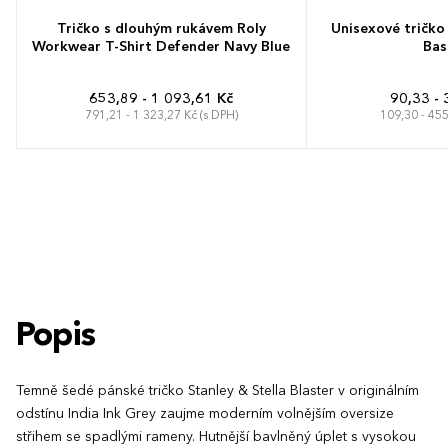
Tričko s dlouhým rukávem Roly
Unisexové tričko
Workwear T-Shirt Defender Navy Blue
Bas
653,89 - 1 093,61 Kč
90,33 - 
791,21 - 1 323,27 Kč (s DPH)
109,30 - 455
S
M
L
XL
XXL
3XL
4XL
XS
S
M
Popis
Temně šedé pánské tričko Stanley & Stella Blaster v originálním
odstínu India Ink Grey zaujme moderním volnějším oversize
střihem se spadlými rameny. Hutnější bavlněný úplet s vysokou