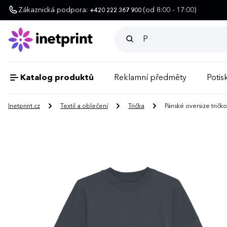
Zákaznická podpora:
(od 8:00 - 17:00)
+420 222 367 900
Katalog produktů
Reklamní předměty
Potisk
Inetprint.cz
Textil a oblečení
Trička
Pánské oversize tričko 