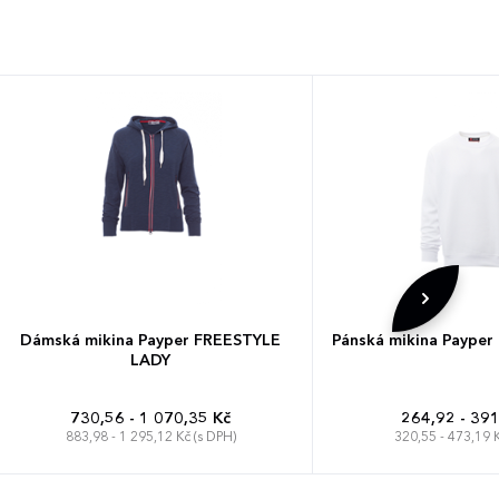
Dámská mikina Payper FREESTYLE
Pánská mikina Payp
LADY
730,56 - 1 070,35 Kč
264,92 - 391
883,98 - 1 295,12 Kč (s DPH)
320,55 - 473,19 K
S
M
L
XL
XS
S
M
L
XL