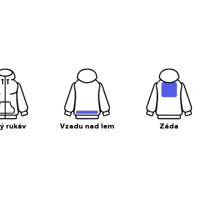
ý rukáv
Vzadu nad lem
Záda