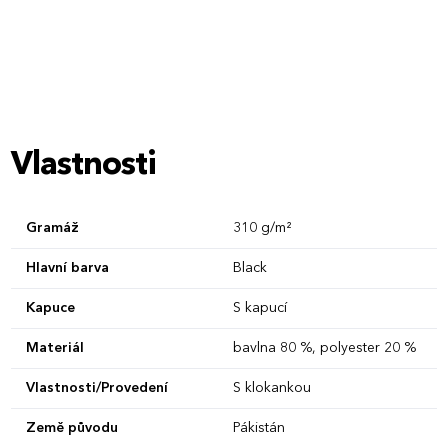
XL
Vlastnosti
Gramáž
310 g/m²
Hlavní barva
Black
Kapuce
S kapucí
Materiál
bavlna 80 %, polyester 20 %
Vlastnosti/Provedení
S klokankou
Země původu
Pákistán