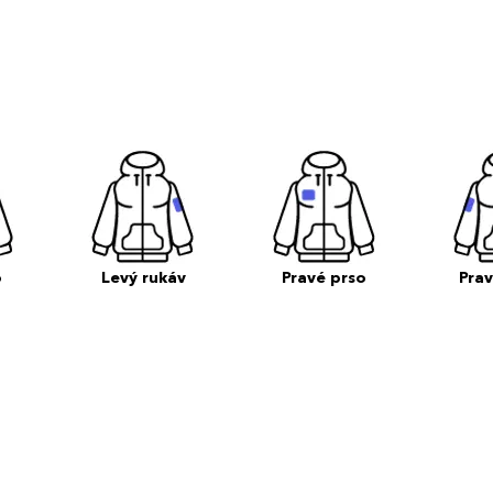
o
Levý rukáv
Pravé prso
Prav