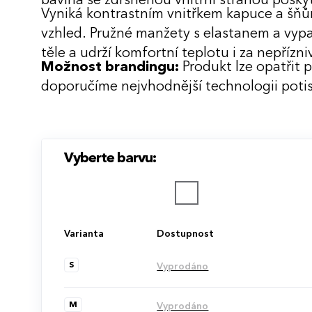
bavlna se zdrsněnou vnitřní stranou posky
Vyniká kontrastním vnitřkem kapuce a šň
vzhled. Pružné manžety s elastanem a vypaso
těle a udrží komfortní teplotu i za nepřízn
Možnost brandingu:
Produkt lze opatřit 
doporučíme nejvhodnější technologii potis
Vyberte barvu:
Varianta
Dostupnost
S
Vyprodáno
M
Vyprodáno