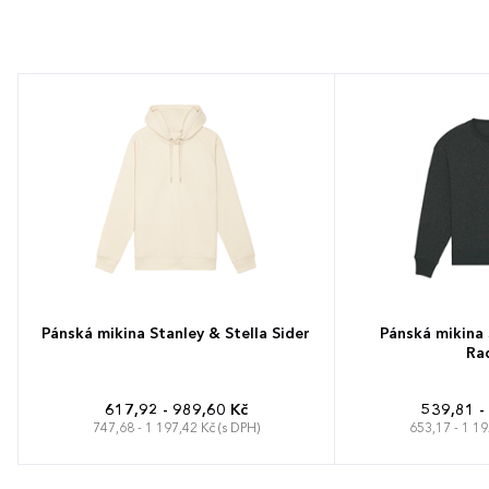
Pánská mikina Stanley & Stella Sider
Pánská mikina 
Ra
617,92 - 989,60 Kč
539,81 -
747,68 - 1 197,42 Kč (s DPH)
653,17 - 1 19
XXS
XS
S