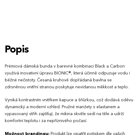
XXS
XS
S
M
L
XL
XXL
3
3XL
Popis
Prémiová dámská bunda v barevné kombinaci Black a Carbon
využívá inovativní úpravu BIONIC®, která účinně odpuzuje vodu i
běžné nečistoty. Česaná kruhově dopřádaná bavlna se
zdrsněnou vnitřní stranou poskytuje nevídanou měkkost a teplo.
Vyniká kontrastním vnitřkem kapuce a šňůrkou, což dodává oděvu
dynamický a moderní vzhled. Pružné manžety s elastanem a
vypasovaný střih zajišťují, že mikina skvěle sedí na těle a udrží
komfortní teplotu i za nepříznivého počasí.
Možnost brandingu:
Produkt lze opatřit potiskem dle vašich