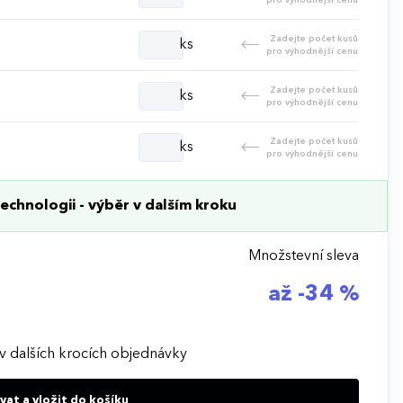
Zadejte počet kusů
ks
pro výhodnější cenu
Zadejte počet kusů
ks
pro výhodnější cenu
Zadejte počet kusů
ks
pro výhodnější cenu
echnologii - výběr v dalším kroku
Množstevní sleva
až -34 %
v dalších krocích objednávky
at a vložit do košíku