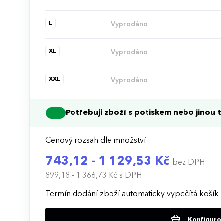
L
Vyprodáno
XL
Vyprodáno
XXL
Vyprodáno
Potřebuji zboží s potiskem nebo jinou t
Cenový rozsah dle množství
743,12 - 1 129,53 Kč
bez DPH
899,18 - 1 366,73 Kč
s DPH
Termín dodání zboží automaticky vypočítá košík 
Konfigurov