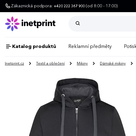
Zákaznická podpora:
(od 8:00 - 17:00)
+420 222 367 900
Katalog produktů
Reklamní předměty
Potisk
Inetprint.cz
Textil a oblečení
Mikiny
Dámské mikiny