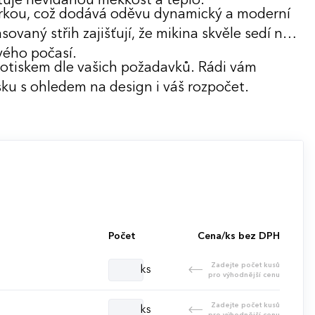
tuje nevídanou měkkost a teplo.
ůrkou, což dodává oděvu dynamický a moderní
vaný střih zajišťují, že mikina skvěle sedí na
ivého počasí.
potiskem dle vašich požadavků. Rádi vám
ku s ohledem na design i váš rozpočet.
Počet
Cena/ks bez DPH
Zadejte počet kusů
ks
pro výhodnější cenu
Zadejte počet kusů
ks
pro výhodnější cenu