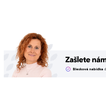
Zašlete ná
Blesková nabídka
d