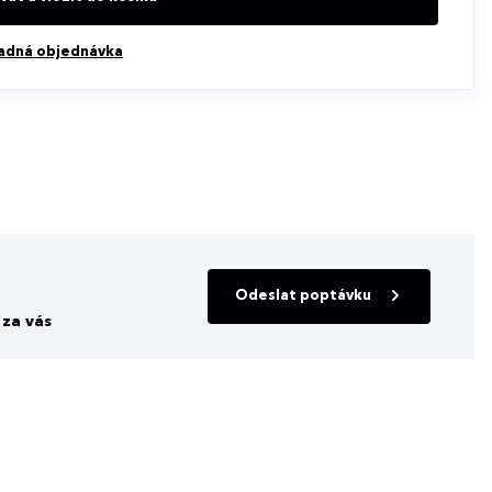
adná objednávka
Odeslat poptávku
za vás