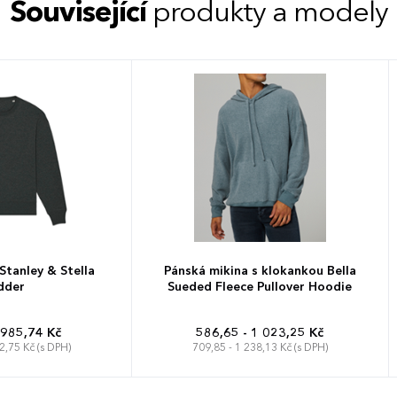
Související
produkty a modely
Stanley & Stella
Pánská mikina s klokankou Bella
dder
Sueded Fleece Pullover Hoodie
 985,74 Kč
586,65 - 1 023,25 Kč
2,75 Kč (s DPH)
709,85 - 1 238,13 Kč (s DPH)
M
L
XL
XXL
S
M
L
XL
XXL