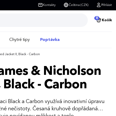
Kontakty
Čeština (CZK)
Přihlásit
0
Košík
Chytré tipy
Poptávka
 Jacket II, Black - Carbon
ames & Nicholson
 Black - Carbon
i Black a Carbon využívá inovativní úpravu
žné nečistoty. Česaná kruhově dopřádaná