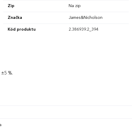
Zip
Na zip
Značka
James&Nicholson
Kód produktu
2.386939.2_394
 ±5 %.
a