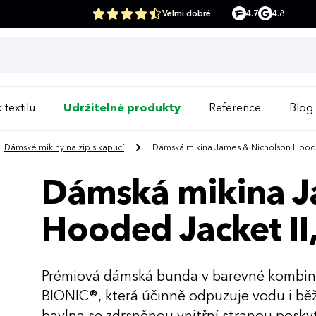
Velmi dobré
4.7
4.8
 textilu
Udržitelné produkty
Reference
Blog
Dámské mikiny na zip s kapucí
Dámská mikina James & Nicholson Hooded
Dámská mikina J
Hooded Jacket II,
Prémiová dámská bunda v barevné kombinac
BIONIC®, která účinně odpuzuje vodu i bě