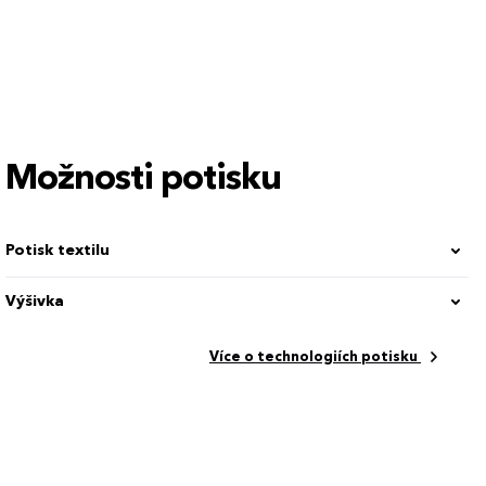
4XL
5
Možnosti potisku
Potisk textilu
Výšivka
Více o technologiích potisku