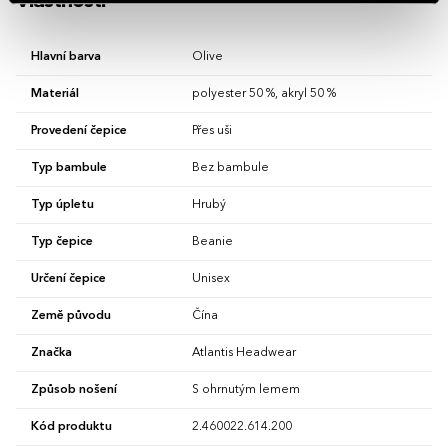
Vlastnosti
Hlavní barva
Olive
Materiál
polyester 50 %, akryl 50 %
Provedení čepice
Přes uši
Typ bambule
Bez bambule
Typ úpletu
Hrubý
Typ čepice
Beanie
Určení čepice
Unisex
Země původu
Čína
Značka
Atlantis Headwear
Způsob nošení
S ohrnutým lemem
Kód produktu
2.460022.614.200