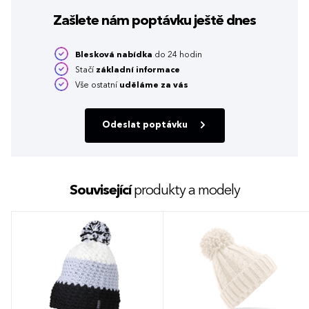
Zašlete nám poptávku
ještě dnes
Blesková nabídka
do 24 hodin
Stačí
základní informace
Vše ostatní
uděláme za vás
Odeslat poptávku
Související
produkty a modely