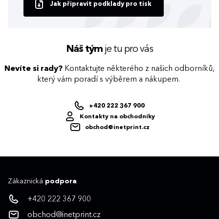
Jak připravit podklady pro tisk
Náš tým
je tu pro vás
Nevíte si rady?
Kontaktujte některého z našich odborníků,
který vám poradí s výběrem a nákupem.
+420 222 367 900
Kontakty na obchodníky
obchod@inetprint.cz
Zákaznická
podpora
+420 222 367 900
obchod@inetprint.cz