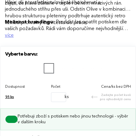
Hřeje uši prostřednictvím širokého ohrnutí a
zajistí, že hlava zůstane v teple i během mrazivých rán.
jednoduchého střihu přes uši. Odstín Olive v kombinaci s
hrubou strukturou pleteniny podtrhuje autentický retro
Možnost brandingu:
Produkt lze opatřit potiskem dle
vzhled pro volný čas i cestu do práce.
vašich požadavků. Rádi vám doporučíme nejvhodnější
technologii potisku s ohledem na design i váš rozpočet.
více
Vyberte barvu:
Dostupnost
Počet
Cena/ks bez DPH
Zadejte počet kusů
ks
98
ks
pro výhodnější cenu
Potřebuji zboží s potiskem nebo jinou technologii - výběr
v dalším kroku