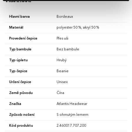
Vlastnosti
Hlavní barva
Bordeaux
Materiál
polyester 50 %, akryl 50 %
Provedení čepice
Přes uši
Typ bambule
Bez bambule
Typ úpletu
Hrubý
Typ čepice
Beanie
Určení čepice
Unisex
Země původu
Čína
Značka
Atlantis Headwear
Způsob nošení
S ohrnutým lemem
Kód produktu
2.460017.707.200