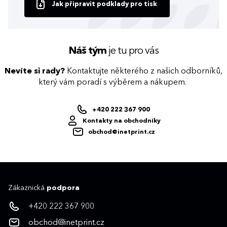
Jak připravit podklady pro tisk
Náš tým
je tu pro vás
Nevíte si rady?
Kontaktujte některého z našich odborníků,
který vám poradí s výběrem a nákupem.
+420 222 367 900
Kontakty na obchodníky
obchod@inetprint.cz
Zákaznická
podpora
+420 222 367 900
obchod@inetprint.cz