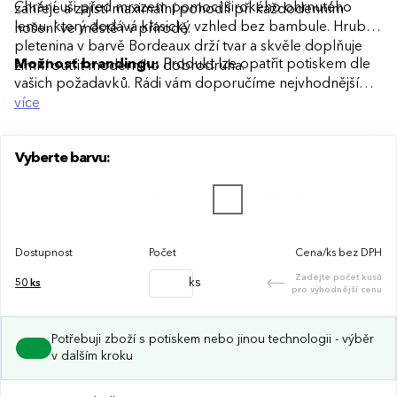
Chrání uši před mrazem pomocí širokého ohrnutého
zahřeje a zajistí maximální pohodlí při každodenním
lemu, který dodává klasický vzhled bez bambule. Hrubá
nošení ve městě i v přírodě.
pletenina v barvě Bordeaux drží tvar a skvěle doplňuje
Možnost brandingu:
Produkt lze opatřit potiskem dle
zimní outfit moderního dobrodruha.
vašich požadavků. Rádi vám doporučíme nejvhodnější
technologii potisku s ohledem na design i váš rozpočet.
více
Vyberte barvu:
Dostupnost
Počet
Cena/ks bez DPH
Zadejte počet kusů
ks
50
ks
pro výhodnější cenu
Potřebuji zboží s potiskem nebo jinou technologii - výběr
v dalším kroku