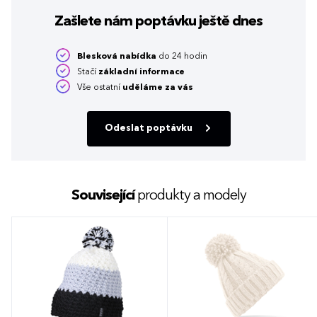
Zašlete nám poptávku
ještě dnes
Blesková nabídka
do 24 hodin
Stačí
základní informace
Vše ostatní
uděláme za vás
Odeslat poptávku
Související
produkty a modely