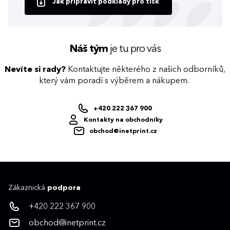
Jak připravit podklady pro tisk
Náš tým
je tu pro vás
Nevíte si rady?
Kontaktujte některého z našich odborníků,
který vám poradí s výběrem a nákupem.
+420 222 367 900
Kontakty na obchodníky
obchod@inetprint.cz
Zákaznická
podpora
+420 222 367 900
obchod@inetprint.cz