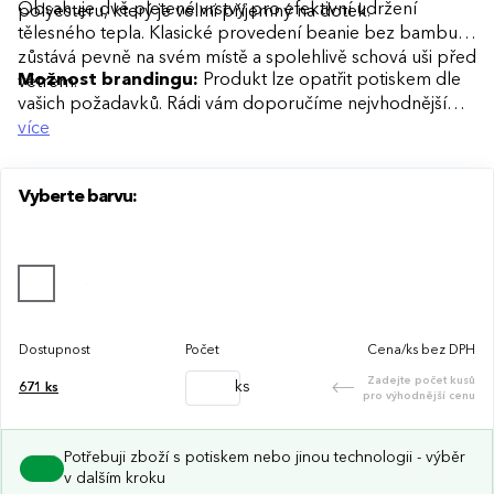
Obsahuje dvě pletené vrstvy pro efektivní udržení
polyesteru, který je velmi příjemný na dotek.
tělesného tepla. Klasické provedení beanie bez bambule
zůstává pevně na svém místě a spolehlivě schová uši před
Možnost brandingu:
Produkt lze opatřit potiskem dle
větrem.
vašich požadavků. Rádi vám doporučíme nejvhodnější
technologii potisku s ohledem na design i váš rozpočet.
více
Vyberte barvu:
Dostupnost
Počet
Cena/ks bez DPH
Zadejte počet kusů
ks
671
ks
pro výhodnější cenu
Potřebuji zboží s potiskem nebo jinou technologii - výběr
v dalším kroku