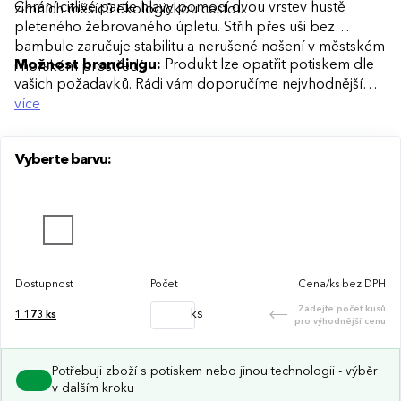
Chrání citlivé partie hlavy pomocí dvou vrstev hustě
zimních měsíců ekologickou cestou.
pleteného žebrovaného úpletu. Střih přes uši bez
bambule zaručuje stabilitu a nerušené nošení v městském
Možnost brandingu:
Produkt lze opatřit potiskem dle
i horském prostředí.
vašich požadavků. Rádi vám doporučíme nejvhodnější
technologii potisku s ohledem na design i váš rozpočet.
více
Vyberte barvu:
Dostupnost
Počet
Cena/ks bez DPH
Zadejte počet kusů
ks
1 173
ks
pro výhodnější cenu
Potřebuji zboží s potiskem nebo jinou technologii - výběr
v dalším kroku