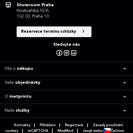
Showroom Praha
Hostivařská 92/6,
102 00, Praha 10
Rezervace termínu schůzky
Sledujte nás
Vše o
nákupu
Vaše
objednávky
O
inetprintu
Naše
služby
Kontakty
Přihlášení
Registrace
Zásady používání
cookies
reCAPTCHA
MaxMind
Jazyk webu:
Čeština