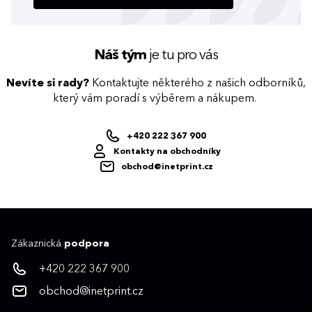
Náš tým
je tu pro vás
Nevíte si rady?
Kontaktujte některého z našich odborníků,
který vám poradí s výběrem a nákupem.
+420 222 367 900
Kontakty na obchodníky
obchod@inetprint.cz
Zákaznická
podpora
+420 222 367 900
obchod@inetprint.cz