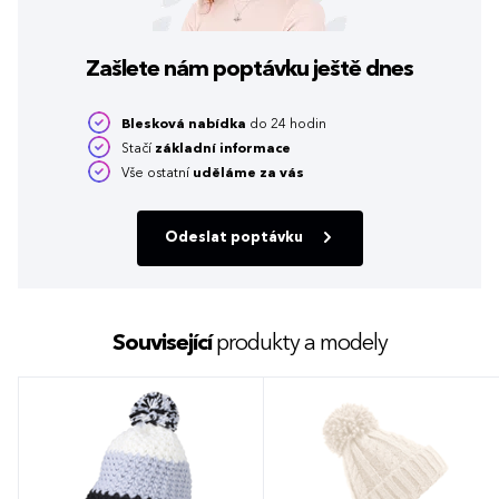
Zašlete nám poptávku
ještě dnes
Blesková nabídka
do 24 hodin
Stačí
základní informace
Vše ostatní
uděláme za vás
Odeslat poptávku
Související
produkty a modely