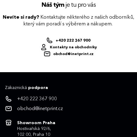
Náš tým
je tu pro vás
Nevíte si rady?
Kontaktujte některého z našich odborníků,
který vám poradí s výběrem a nákupem.
+420 222 367 900
Kontakty na obchodníky
obchod@inetprint.cz
Zákaznická
podpora
+420 222 367 900
obchod@inetprint.cz
Showroom Praha
Hostivařská 92/6,
102 00, Praha 10