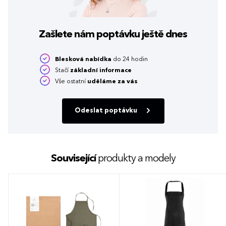
Zašlete nám poptávku
ještě dnes
Blesková nabídka
do 24 hodin
Stačí
základní informace
Vše ostatní
uděláme za vás
Odeslat poptávku
Související
produkty a modely