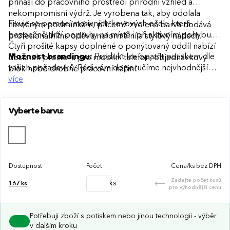
přináší do pracovního prostředí přírodní vzhled a
nekompromisní výdrž. Je vyrobena tak, aby odolala
Fixuje se pomocí masivních kovových oček, která
náročným podmínkám, přičemž zvolená barva dodává
bezpečně drží popruhy na místě i při aktivním pohybu.
profesionálnímu oděvu neformální a stylový nádech.
Čtyři prošité kapsy doplněné o ponýtovaný oddíl nabízí
Možnost brandingu:
Produkt lze opatřit potiskem dle
dostatek prostoru pro mobilní telefon, objednávkový
vašich požadavků. Rádi vám doporučíme nejvhodnější
blok nebo drobné pracovní náčiní.
technologii potisku s ohledem na design i váš rozpočet.
více
Vyberte barvu:
Dostupnost
Počet
Cena/ks bez DPH
Zadejte počet kusů
ks
167
ks
pro výhodnější cenu
Potřebuji zboží s potiskem nebo jinou technologii - výběr
v dalším kroku