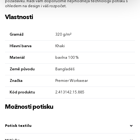
požadavků. Rádi vám doporučíme nejvhodnější technologii potisku s
ohledem na design i váš rozpočet.
Vlastnosti
Gramáž
320 g/m²
Hlavní barva
Khaki
Materiál
bavlna 100 %
Země původu
Bangladéš
Značka
Premier Workwear
Kód produktu
2.413142.15.885
Možnosti potisku
Potisk textilu