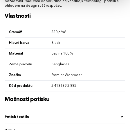
požadavků. Rádi vám doporučíme nejvhodnější technologii potisku s
ohledem na design i váš rozpočet.
Vlastnosti
Gramáž
320 g/m²
Hlavní barva
Black
Materiál
bavlna 100 %
Země původu
Bangladéš
Značka
Premier Workwear
Kód produktu
2.413139.2.885
Možnosti potisku
Potisk textilu