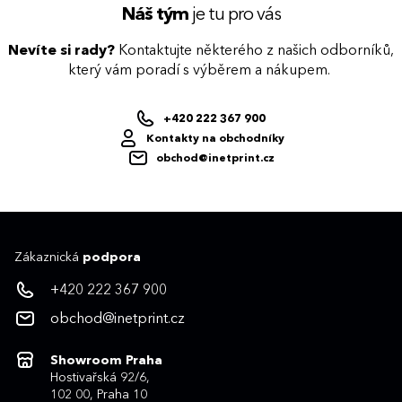
Náš tým
je tu pro vás
Nevíte si rady?
Kontaktujte některého z našich odborníků,
který vám poradí s výběrem a nákupem.
+420 222 367 900
Kontakty na obchodníky
obchod@inetprint.cz
Zákaznická
podpora
+420 222 367 900
obchod@inetprint.cz
Showroom Praha
Hostivařská 92/6,
102 00, Praha 10