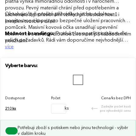
plátna vyniká mimořádnou odolností i v náročném
provozu. Pevný materiál chrání před opotřebením a
Obsahuje čtyři prošité přihrádky a jednu odolnou
zachovává si profesionální vzhled při obsluze hostů i
ponýtovanou kapsu pro bezpečné uložení pracovních
kreativní tvorbě v dílně.
pomůcek. Masivní kovová očka usnadňují upevnění
Možnost brandingu:
Produkt lze opatřit potiskem dle
kolem krku a zaručují dlouhou životnost při každodenním
vašich požadavků. Rádi vám doporučíme nejvhodnější
používání.
technologii potisku s ohledem na design i váš rozpočet.
více
Vyberte barvu:
Dostupnost
Počet
Cena/ks bez DPH
Zadejte počet kusů
ks
210
ks
pro výhodnější cenu
Potřebuji zboží s potiskem nebo jinou technologii - výběr
v dalším kroku