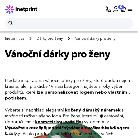
0
Inetprint.cz
Dárky pro ženy
Vánoční dárky pro ženy
Vánoční dárky pro ženy
Hledáte inspiraci na vánoční dárky pro ženy, které budou nejen
krásné, ale i praktické? V naší kategorii najdete široký výběr
produktů, které
lze personalizovat logem nebo vlastním
potiskem
.
Vyberte si například elegantní
kožený dámský náramek
s
možností ražby vašeho loga. Pro ženy, které milují cestování,
doporučujeme
kosmetickou taštičku
vyrobenou z
udržitelného washpaperu, která se snadno vejde do každé
Vytvořte skutečně jedinečný dárek s vaším brandingem
.
kabelky.
Každý z těchto produktů můžete přizpůsobit dle vašich