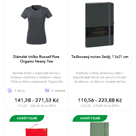
Dámské tričko Russell Pure
Tečkovaný notes Šedý, 13x21 cm
Organic Heavy Tee
Dámské tričko z organické bavlny s
Praktický a lehký tečkovaný notes v
kulatým výstřihem a krátkými rukávy.
klasické šedé barvě má povrch s hrubší
Tričko je lehce vypasované. Organická
strukturou, na který si můžete nechat
bavlna má hladký povrch, příjemně se
vyrazit logo společnosti. Notes má pevnou
nosí a textura je velmi lehká. Tričko bez
knižní vazbu a zakulacené rohy, poutko na
4 barvy
6 velikostí
štítku.
tužku, elastickou gumičku a textilní
záložku. Tečky mají 5 mm a jsou na
141,38 - 271,53 Kč
110,56 - 223,88 Kč
kvalitním žlutém papíře.
171,07 - 328,55 Kč (s DPH)
133,78 - 270,89 Kč (s DPH)
UDRŽITELNÉ
UDRŽITELNÉ
XS
S
M
L
XL
XXL