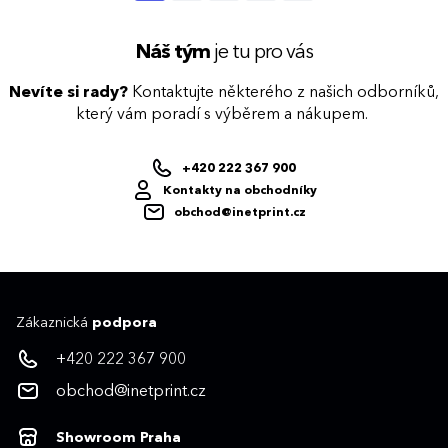
etikety. Lokální výroba: Přírodní funkční
kosmetika vyrobená v České republice.
Přečtěte si více o lokálním výrobci
Náš tým
je tu pro vás
Biorythme .
Nevíte si rady?
Kontaktujte některého z našich odborníků,
který vám poradí s výběrem a nákupem.
+420 222 367 900
Kontakty na obchodníky
obchod@inetprint.cz
Zákaznická
podpora
+420 222 367 900
obchod@inetprint.cz
Showroom Praha