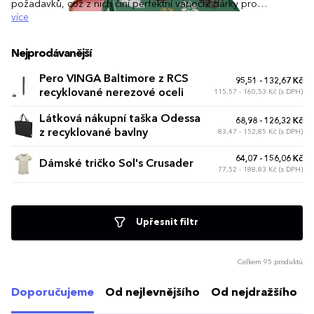
požadavků, což z nich činí perfektní vánoční dárky pro
zaměstnankyně, klientky i obchodní partnery. Nechte svou
více
značku vyniknout a přineste radost ženám, které si zaslouží to
nejlepší.
Nejprodávanější
Pero VINGA Baltimore z RCS
95,51 - 132,67 Kč
recyklované nerezové oceli
115,57 - 160,53 Kč (s DPH)
Látková nákupní taška Odessa
68,98 - 126,32 Kč
z recyklované bavlny
83,47 - 152,85 Kč (s DPH)
64,07 - 156,06 Kč
Dámské tričko Sol's Crusader
77,52 - 188,83 Kč (s DPH)
Upřesnit filtr
Celkem 95 produktů
Doporučujeme
Od nejlevnějšího
Od nejdražšího