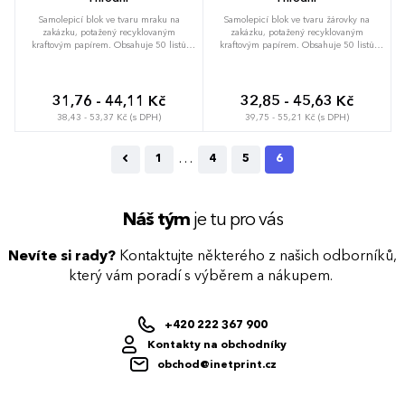
Samolepicí blok ve tvaru mraku na
Samolepicí blok ve tvaru žárovky na
zakázku, potažený recyklovaným
zakázku, potažený recyklovaným
kraftovým papírem. Obsahuje 50 listů
kraftovým papírem. Obsahuje 50 listů
samolepících papírů z recyklovaného
samolepících papírů z recyklovaného
papíru. Cena zahrnuje vnější obal s
papíru. Cena zahrnuje vnější obal s
plnobarevným potiskem, nezahrnuje
plnobarevným potiskem, nezahrnuje
tiskovou přípravu. Min. mn.: 100 ks.
tiskovou přípravu. Min. mn.: 100 ks.
31,76 - 44,11 Kč
32,85 - 45,63 Kč
38,43 - 53,37 Kč (s DPH)
39,75 - 55,21 Kč (s DPH)
…
1
4
5
6
Náš tým
je tu pro vás
Nevíte si rady?
Kontaktujte některého z našich odborníků,
který vám poradí s výběrem a nákupem.
+420 222 367 900
Kontakty na obchodníky
obchod@inetprint.cz