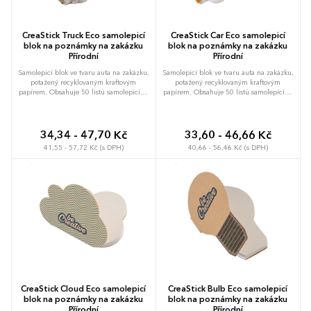
CreaStick Truck Eco samolepicí
CreaStick Car Eco samolepicí
blok na poznámky na zakázku
blok na poznámky na zakázku
Přírodní
Přírodní
Samolepicí blok ve tvaru auta na zakázku,
Samolepicí blok ve tvaru auta na zakázku,
potažený recyklovaným kraftovým
potažený recyklovaným kraftovým
papírem. Obsahuje 50 listů samolepících
papírem. Obsahuje 50 listů samolepících
papírů z recyklovaného papíru. Cena
papírů z recyklovaného papíru. Cena
zahrnuje vnější obal s plnobarevným
zahrnuje vnější obal s plnobarevným
potiskem, nezahrnuje tiskovou přípravu.
potiskem, nezahrnuje tiskovou přípravu.
Min. mn.: 100 ks.
Min. mn.: 100 ks.
34,34 - 47,70 Kč
33,60 - 46,66 Kč
41,55 - 57,72 Kč (s DPH)
40,66 - 56,46 Kč (s DPH)
CreaStick Cloud Eco samolepicí
CreaStick Bulb Eco samolepicí
blok na poznámky na zakázku
blok na poznámky na zakázku
Přírodní
Přírodní