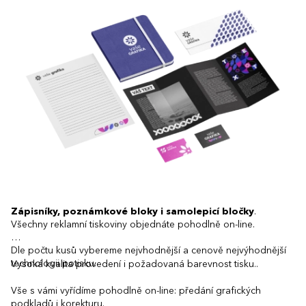
Zápisníky, poznámkové bloky i samolepicí bločky
.
Všechny reklamní tiskoviny objednáte pohodlně on-line.
Dle počtu kusů vybereme nejvhodnější a cenově nejvýhodnější
technologii potisku.
Vysoká kvalita provedení i požadovaná barevnost tisku..
Vše s vámi vyřídíme pohodlně on-line: předání grafických
podkladů i korekturu.