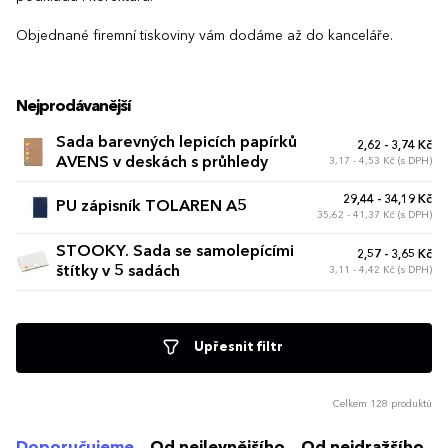
Objednané firemní tiskoviny vám dodáme až do kanceláře.
Nejprodávanější
Sada barevných lepicích papírků
2,62 - 3,74 Kč
AVENS v deskách s průhledy
3,17 - 4,53 Kč (s DPH)
29,44 - 34,19 Kč
PU zápisník TOLAREN A5
35,62 - 41,37 Kč (s DPH)
STOOKY. Sada se samolepícími
2,57 - 3,65 Kč
štítky v 5 sadách
3,11 - 4,42 Kč (s DPH)
Upřesnit filtr
Celkem 128 produktů
Doporučujeme
Od nejlevnějšího
Od nejdražšího