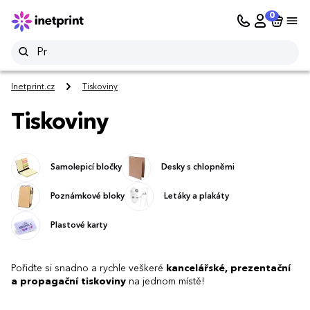
0
Inetprint.cz
Tiskoviny
Tiskoviny
Samolepicí bločky
Desky s chlopněmi
Poznámkové bloky
Letáky a plakáty
Plastové karty
Pořiďte si snadno a rychle veškeré
kancelářské, prezentační
a propagační tiskoviny
na jednom místě!