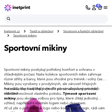
0
Inetprint.cz
Textil a oblečení
Sportovní a funkční oblečení
Sportovní mikiny
Sportovní mikiny
Sportovní mikiny poskytují potřebný komfort a ochranu v
chladnějším počasí. Naše kolekce sportovních mikin zahrnuje
různé střihy a barvy, které jsou vhodné pro trénink i volný čas.
Mikiny jsou vyrobeny z prodyšných, ale zároveň hřejivých
materiálů, které zajišťují pohodlí i při náročných sportovních
Pro zákazníky, kteří chtějí vytvořit personalizovaný produkt,
aktivitách.
nabízíme možnost vlastního potisku.
Týmové sportovní
mikiny
jsou skvělou volbou pro týmy, které chtějí jednotný
vzhled, například s vlastním logem nebo designem.
Ať už jde o jednoduché logo nebo komplexní design, rádi vám