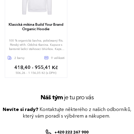
Klasická mikina Build Your Brand
Organic Hoodie
100 % organická bavlna, poločesaný flís.
Pánský střih. Odolná tkanina. Kapuce s
barevně ladící stahovací šňůrkou. Kapsa
klokanka. Široké manžety na rukávech
a lemu. Měkká flísová podšívka. Sportovní
2 barvy
9 velikostí
mikina s kapucí.
418,40 - 955,41 Kč
506,26 - 1 156,05 Kč (s DPH)
XS
S
M
L
XL
XXL
3XL
4XL
5XL
Náš tým
je tu pro vás
Nevíte si rady?
Kontaktujte některého z našich odborníků,
který vám poradí s výběrem a nákupem.
+420 222 367 900