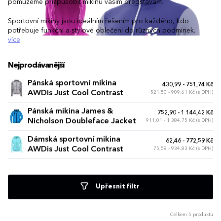
pomůžeme přizpůsobit mikinu vašim představám.
Sportovní mikiny jsou ideálním řešením pro každého, kdo
potřebuje funkční a stylové oblečení do různých podmínek.
více
Nejprodávanější
Pánská sportovní mikina
430,99 - 751,74 Kč
AWDis Just Cool Contrast
521,50 - 909,61 Kč (s DPH)
Pánská mikina James &
752,90 - 1 144,42 Kč
Nicholson Doubleface Jacket
911,01 - 1 384,75 Kč (s DPH)
Dámská sportovní mikina
62,46 - 772,59 Kč
AWDis Just Cool Contrast
75,58 - 934,83 Kč (s DPH)
Upřesnit filtr
Celkem 5 produktů