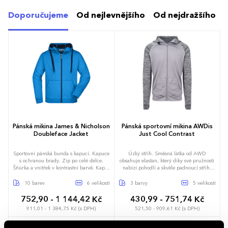
Doporučujeme
Od nejlevnějšího
Od nejdražšího
Pánská mikina James & Nicholson
Pánská sportovní mikina AWDis
Doubleface Jacket
Just Cool Contrast
Sportovní pánská bunda s kapucí. Kapuce
Úzký střih. Směsná látka od AWD
s ochranou brady. Zip po celé délce.
obsahuje elastan, který díky své pružnosti
Šňůrka a vnitřek v kontrastní barvě. Kapsy
nabízí pohodlí a skvěle padnoucí střih.
klokanky. Ploché prošívání švů. Rukáv a
Rychleschnoucí tkanina s odvodem
pas s elastanem. Vsazené rukávy.
vlhkosti. Zip vepředu po celé délce.
10 barev
6 velikostí
3 barvy
5 velikostí
Zpevňovací páska za krkem.
Kontrastní žíhané rukávy. Kapsa klokanka.
Prodloužený lem vzadu. Nastavitelná
752,90 - 1 144,42 Kč
430,99 - 751,74 Kč
kapuce s pojistkou. Otvor na palec.
911,01 - 1 384,75 Kč (s DPH)
521,50 - 909,61 Kč (s DPH)
Raglánové rukávy. Odtrhávací štítek.