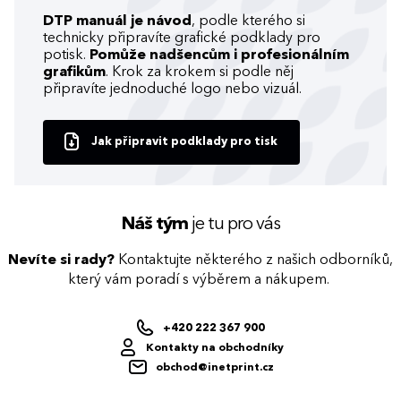
DTP manuál je návod
, podle kterého si
technicky připravíte grafické podklady pro
potisk.
Pomůže nadšencům i profesionálním
grafikům
. Krok za krokem si podle něj
připravíte jednoduché logo nebo vizuál.
Jak připravit podklady pro tisk
Náš tým
je tu pro vás
Nevíte si rady?
Kontaktujte některého z našich odborníků,
který vám poradí s výběrem a nákupem.
+420 222 367 900
Kontakty na obchodníky
obchod@inetprint.cz