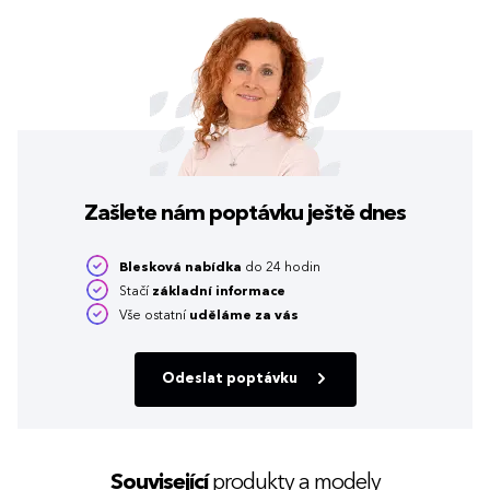
Zašlete nám poptávku
ještě dnes
Blesková nabídka
do 24 hodin
Stačí
základní informace
Vše ostatní
uděláme za vás
Odeslat poptávku
Související
produkty a modely