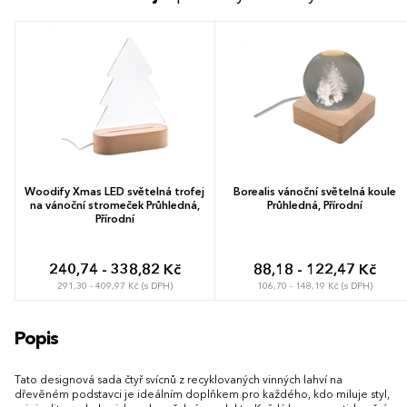
Woodify Xmas LED světelná trofej
Borealis vánoční světelná koule
na vánoční stromeček Průhledná,
Průhledná, Přírodní
Přírodní
240,74 - 338,82 Kč
88,18 - 122,47 Kč
291,30 - 409,97 Kč (s DPH)
106,70 - 148,19 Kč (s DPH)
Popis
Tato designová sada čtyř svícnů z recyklovaných vinných lahví na
dřevěném podstavci je ideálním doplňkem pro každého, kdo miluje styl,