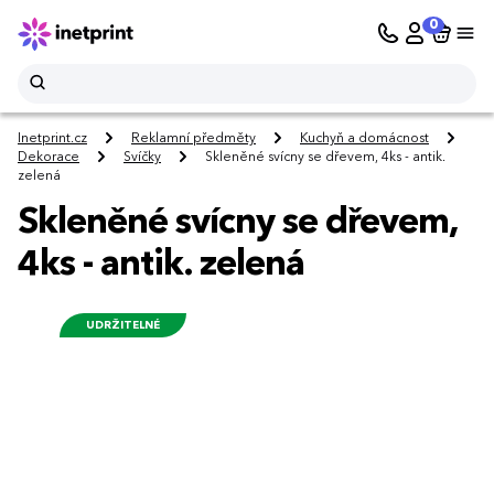
0
Inetprint.cz
Reklamní předměty
Kuchyň a domácnost
Dekorace
Svíčky
Skleněné svícny se dřevem, 4ks - antik.
zelená
Skleněné svícny se dřevem,
4ks - antik. zelená
UDRŽITELNÉ