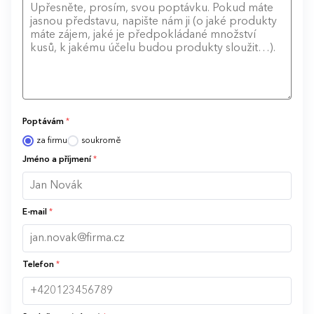
Poptávám
*
za firmu
soukromě
Jméno a příjmení
*
E-mail
*
Telefon
*