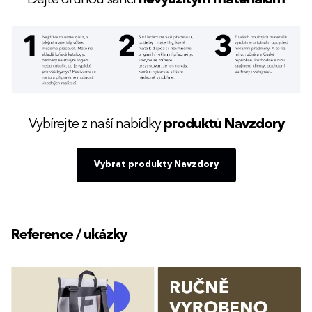
Dejte druhou šanci
nevyužitým materiálům
Vybírejte z naší nabídky
produktů Navzdory
Vybrat produkty Navzdory
Reference / ukázky