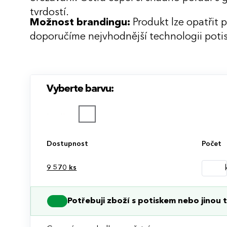
tvrdostí.
Možnost brandingu:
Produkt lze opatřit 
doporučíme nejvhodnější technologii potis
Vyberte barvu:
Dostupnost
Počet
9 570
ks
Potřebuji zboží s potiskem nebo jinou t