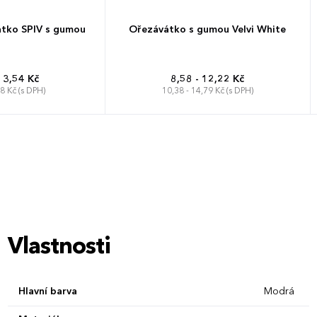
átko SPIV s gumou
Ořezávátko s gumou Velvi White
13,54 Kč
8,58 - 12,22 Kč
38 Kč (s DPH)
10,38 - 14,79 Kč (s DPH)
Vlastnosti
Hlavní barva
Modrá