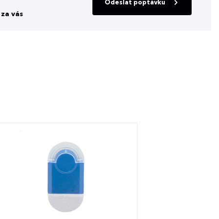
Odeslat poptávku
za vás