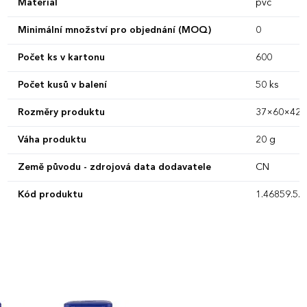
Materiál
pvc
Minimální množství pro objednání (MOQ)
0
Počet ks v kartonu
600
Počet kusů v balení
50 ks
Rozměry produktu
37×60×42 
Váha produktu
20 g
Země původu - zdrojová data dodavatele
CN
Kód produktu
1.46859.5.0