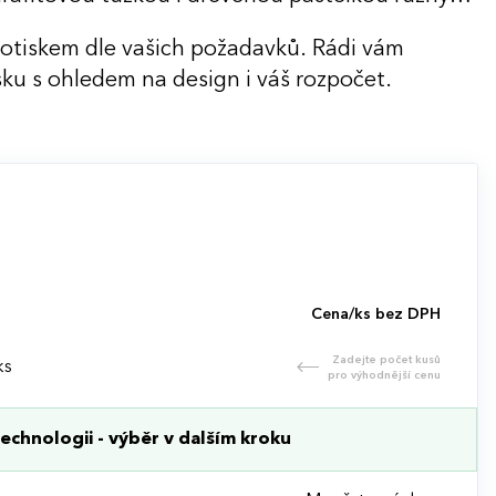
potiskem dle vašich požadavků. Rádi vám
ku s ohledem na design i váš rozpočet.
Cena/ks bez DPH
Zadejte počet kusů
ks
pro výhodnější cenu
echnologii - výběr v dalším kroku