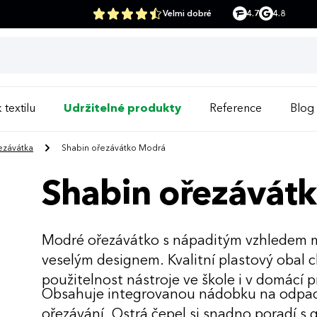
Velmi dobré
4.7
4.8
 textilu
Udržitelné produkty
Reference
Blog
ezávátka
Shabin ořezávátko Modrá
Shabin ořezávát
Modré ořezávátko s nápaditým vzhledem m
veselým designem. Kvalitní plastový obal 
použitelnost nástroje ve škole i v domácí 
Obsahuje integrovanou nádobku na odpad, 
ořezávání. Ostrá čepel si snadno poradí s