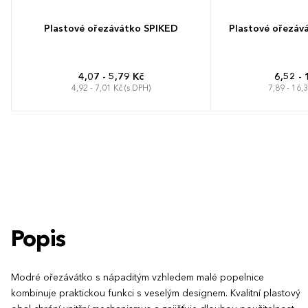
Plastové ořezávátko SPIKED
Plastové ořezáv
4,07 - 5,79 Kč
6,52 - 
4,92 - 7,01 Kč (s DPH)
7,89 - 16,
Popis
Modré ořezávátko s nápaditým vzhledem malé popelnice
kombinuje praktickou funkci s veselým designem. Kvalitní plastový