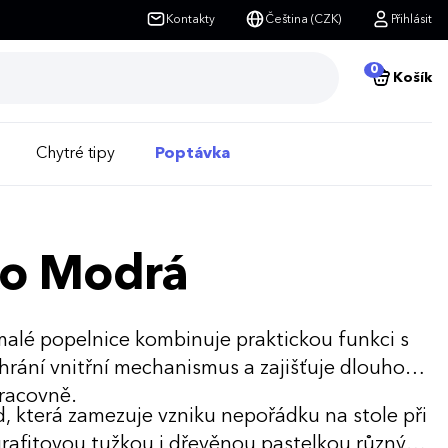
Kontakty
Čeština (CZK)
Přihlásit
0
Košík
Chytré tipy
Poptávka
ko Modrá
alé popelnice kombinuje praktickou funkci s
chrání vnitřní mechanismus a zajišťuje dlouhou
pracovně.
která zamezuje vzniku nepořádku na stole při
 grafitovou tužkou i dřevěnou pastelkou různých