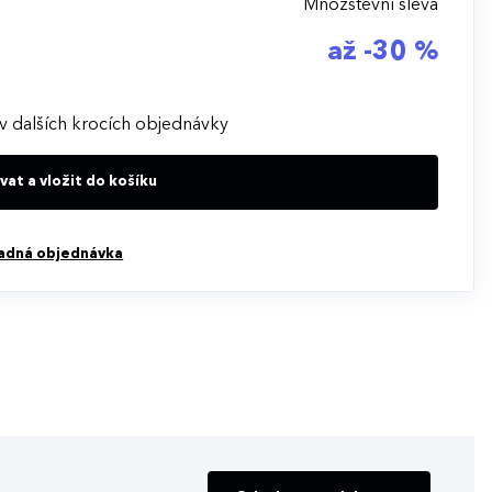
Množstevní sleva
až -30 %
v dalších krocích objednávky
at a vložit do košíku
adná objednávka