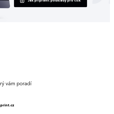
Jak připravit podklady pro tisk
erý vám poradí
print.cz