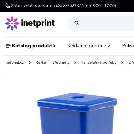
Zákaznická podpora:
(od 8:00 - 17:00)
+420 222 367 900
Katalog produktů
Reklamní předměty
Potisk
Inetprint.cz
Reklamní předměty
Kancelářské potřeby
Oř