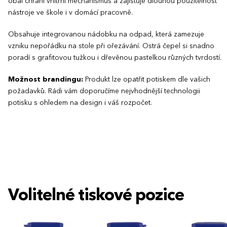
obal chrání vnitřní mechanismus a zajišťuje dlouhou použitelnost
nástroje ve škole i v domácí pracovně.
Obsahuje integrovanou nádobku na odpad, která zamezuje
vzniku nepořádku na stole při ořezávání. Ostrá čepel si snadno
poradí s grafitovou tužkou i dřevěnou pastelkou různých tvrdostí.
Možnost brandingu:
Produkt lze opatřit potiskem dle vašich
požadavků. Rádi vám doporučíme nejvhodnější technologii
potisku s ohledem na design i váš rozpočet.
Volitelné tiskové pozice