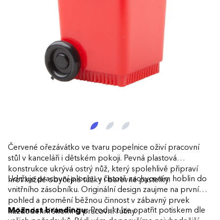
Červené ořezávátko ve tvaru popelnice oživí pracovní
stůl v kanceláři i dětském pokoji. Pevná plastová
konstrukce ukrývá ostrý nůž, který spolehlivě připraví
Udržuje pracovní plochu v čistotě zachycením hoblin do
hrot každé obyčejné tužky i barevné pastelky.
vnitřního zásobníku. Originální design zaujme na první
pohled a promění běžnou činnost v zábavný prvek
Možnost brandingu:
Produkt lze opatřit potiskem dle
každodenní školní či pracovní rutiny.