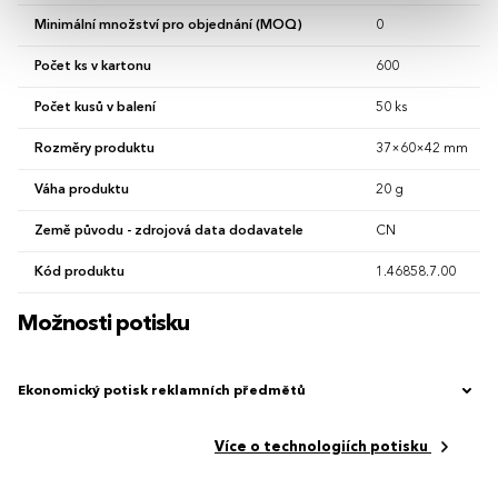
Minimální množství pro objednání (MOQ)
0
Počet ks v kartonu
600
Počet kusů v balení
50 ks
Rozměry produktu
37×60×42 mm
Váha produktu
20 g
Země původu - zdrojová data dodavatele
CN
Kód produktu
1.46858.7.00
Možnosti potisku
Ekonomický potisk reklamních předmětů
Více o technologiích potisku