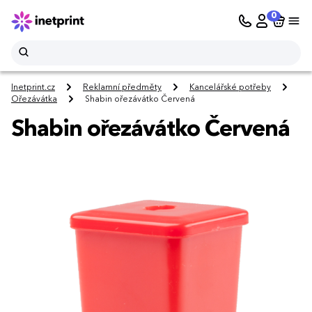
0
Inetprint.cz
Reklamní předměty
Kancelářské potřeby
Ořezávátka
Shabin ořezávátko Červená
Shabin ořezávátko Červená