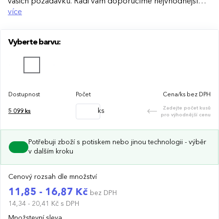
vašich požadavků. Rádi vám doporučíme nejvhodnější
technologii potisku s ohledem na design i váš rozpočet.
více
Vyberte barvu:
Dostupnost
Počet
Cena/ks bez DPH
Zadejte počet kusů
ks
5 099
ks
pro výhodnější cenu
Potřebuji zboží s potiskem nebo jinou technologii - výběr
v dalším kroku
Cenový rozsah dle množství
11,85 - 16,87 Kč
bez DPH
14,34 - 20,41 Kč
s DPH
Množstevní sleva